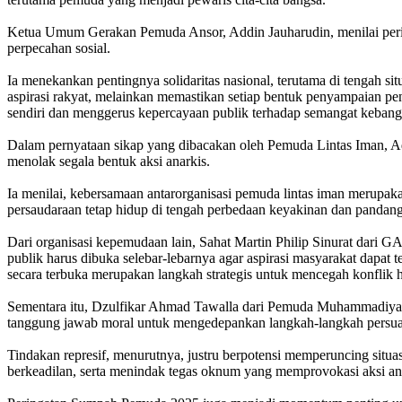
Ketua Umum Gerakan Pemuda Ansor, Addin Jauharudin, menilai perin
perpecahan sosial.
Ia menekankan pentingnya solidaritas nasional, terutama di tengah s
aspirasi rakyat, melainkan memastikan setiap bentuk penyampaian pe
sendiri dan menggerus kepercayaan publik terhadap semangat kebang
Dalam pernyataan sikap yang dibacakan oleh Pemuda Lintas Iman, Ad
menolak segala bentuk aksi anarkis.
Ia menilai, kebersamaan antarorganisasi pemuda lintas iman merupak
persaudaraan tetap hidup di tengah perbedaan keyakinan dan pandang
Dari organisasi kepemudaan lain, Sahat Martin Philip Sinurat dari G
publik harus dibuka selebar-lebarnya agar aspirasi masyarakat dapat
secara terbuka merupakan langkah strategis untuk mencegah konflik 
Sementara itu, Dzulfikar Ahmad Tawalla dari Pemuda Muhammadiyah 
tanggung jawab moral untuk mengedepankan langkah-langkah persua
Tindakan represif, menurutnya, justru berpotensi memperuncing sit
berkeadilan, serta menindak tegas oknum yang memprovokasi aksi an