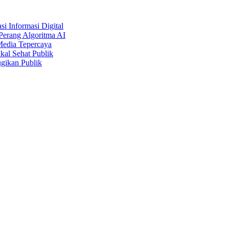
i Informasi Digital
Perang Algoritma AI
Media Tepercaya
kal Sehat Publik
gikan Publik