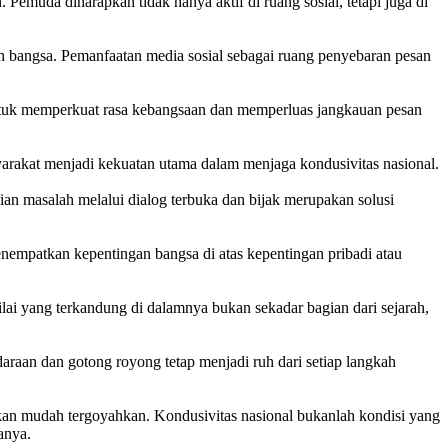
uda diharapkan tidak hanya aktif di ruang sosial, tetapi juga di
ah bangsa. Pemanfaatan media sosial sebagai ruang penyebaran pesan
a untuk memperkuat rasa kebangsaan dan memperluas jangkauan pesan
arakat menjadi kekuatan utama dalam menjaga kondusivitas nasional.
an masalah melalui dialog terbuka dan bijak merupakan solusi
enempatkan kepentingan bangsa di atas kepentingan pribadi atau
ai yang terkandung di dalamnya bukan sekadar bagian dari sejarah,
araan dan gotong royong tetap menjadi ruh dari setiap langkah
n mudah tergoyahkan. Kondusivitas nasional bukanlah kondisi yang
anya.