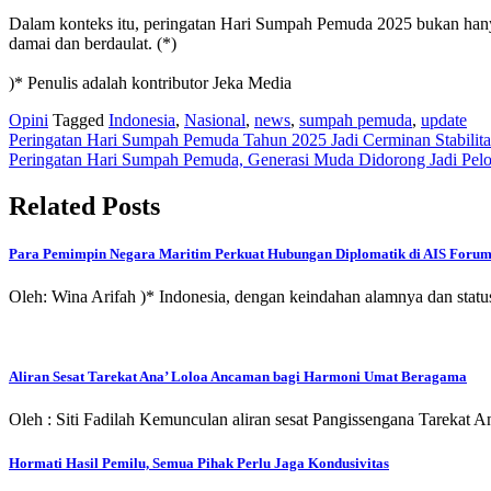
Dalam konteks itu, peringatan Hari Sumpah Pemuda 2025 bukan han
damai dan berdaulat. (*)
)* Penulis adalah kontributor Jeka Media
Opini
Tagged
Indonesia
,
Nasional
,
news
,
sumpah pemuda
,
update
Post
Peringatan Hari Sumpah Pemuda Tahun 2025 Jadi Cerminan Stabilit
Peringatan Hari Sumpah Pemuda, Generasi Muda Didorong Jadi Pelo
navigation
Related Posts
Para Pemimpin Negara Maritim Perkuat Hubungan Diplomatik di AIS Forum
Oleh: Wina Arifah )* Indonesia, dengan keindahan alamnya dan statu
Aliran Sesat Tarekat Ana’ Loloa Ancaman bagi Harmoni Umat Beragama
Oleh : Siti Fadilah Kemunculan aliran sesat Pangissengana Tarekat
Hormati Hasil Pemilu, Semua Pihak Perlu Jaga Kondusivitas