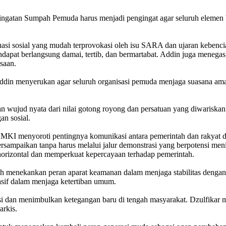
gatan Sumpah Pemuda harus menjadi pengingat agar seluruh elemen ba
ituasi sosial yang mudah terprovokasi oleh isu SARA dan ujaran kebenc
ndapat berlangsung damai, tertib, dan bermartabat. Addin juga menega
saan.
din menyerukan agar seluruh organisasi pemuda menjaga suasana aman 
an wujud nyata dari nilai gotong royong dan persatuan yang diwarisk
an sosial.
AMKI menyoroti pentingnya komunikasi antara pemerintah dan rakyat dal
 tersampaikan tanpa harus melalui jalur demonstrasi yang berpotensi m
horizontal dan memperkuat kepercayaan terhadap pemerintah.
menekankan peran aparat keamanan dalam menjaga stabilitas dengan 
sif dalam menjaga ketertiban umum.
uasi dan menimbulkan ketegangan baru di tengah masyarakat. Dzulfika
arkis.