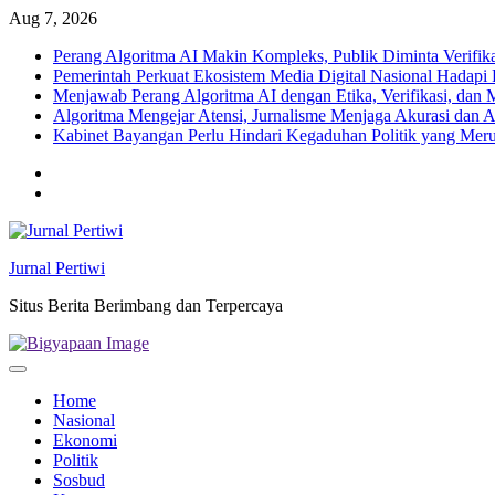
Skip
Aug 7, 2026
to
Perang Algoritma AI Makin Kompleks, Publik Diminta Verifikas
content
Pemerintah Perkuat Ekosistem Media Digital Nasional Hadapi 
Menjawab Perang Algoritma AI dengan Etika, Verifikasi, dan 
Algoritma Mengejar Atensi, Jurnalisme Menjaga Akurasi dan A
Kabinet Bayangan Perlu Hindari Kegaduhan Politik yang Meru
Twitter
facebook
Jurnal Pertiwi
Situs Berita Berimbang dan Terpercaya
Home
Nasional
Ekonomi
Politik
Sosbud