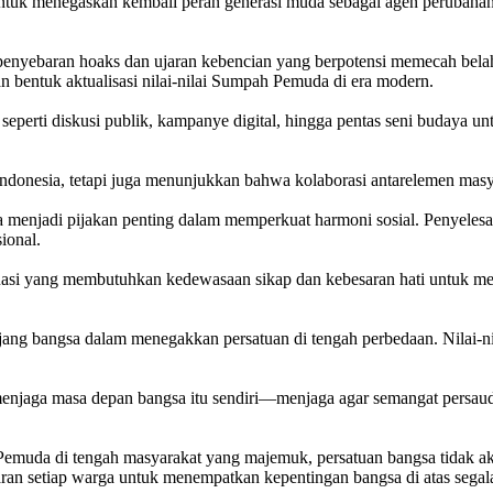
 menegaskan kembali peran generasi muda sebagai agen perubahan. Pem
an penyebaran hoaks dan ujaran kebencian yang berpotensi memecah bel
an bentuk aktualisasi nilai-nilai Sumpah Pemuda di era modern.
l seperti diskusi publik, kampanye digital, hingga pentas seni buday
ndonesia, tetapi juga menunjukkan bahwa kolaborasi antarelemen masy
menjadi pijakan penting dalam memperkuat harmoni sosial. Penyelesai
ional.
situasi yang membutuhkan kedewasaan sikap dan kebesaran hati untuk m
ng bangsa dalam menegakkan persatuan di tengah perbedaan. Nilai-nil
 menjaga masa depan bangsa itu sendiri—menjaga agar semangat persaud
uda di tengah masyarakat yang majemuk, persatuan bangsa tidak aka
adaran setiap warga untuk menempatkan kepentingan bangsa di atas segal