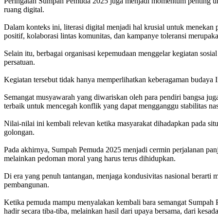
Peringatan Sumpah Pemuda 2025 juga menjadi momentum penting untuk
ruang digital.
Dalam konteks ini, literasi digital menjadi hal krusial untuk menek
positif, kolaborasi lintas komunitas, dan kampanye toleransi merupak
Selain itu, berbagai organisasi kepemudaan menggelar kegiatan sosia
persatuan.
Kegiatan tersebut tidak hanya memperlihatkan keberagaman budaya I
Semangat musyawarah yang diwariskan oleh para pendiri bangsa juga 
terbaik untuk mencegah konflik yang dapat mengganggu stabilitas nas
Nilai-nilai ini kembali relevan ketika masyarakat dihadapkan pada 
golongan.
Pada akhirnya, Sumpah Pemuda 2025 menjadi cermin perjalanan panja
melainkan pedoman moral yang harus terus dihidupkan.
Di era yang penuh tantangan, menjaga kondusivitas nasional berarti
pembangunan.
Ketika pemuda mampu menyalakan kembali bara semangat Sumpah Pem
hadir secara tiba-tiba, melainkan hasil dari upaya bersama, dari kes