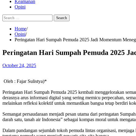
Keamanan
Opini
Search
for:
Home
Opini
Peringatan Hari Sumpah Pemuda 2025 Jadi Momentum Menegu
Peringatan Hari Sumpah Pemuda 2025 Ja
October 24, 2025
Oleh : Fajar Sulistya)*
Peringatan Hari Sumpah Pemuda 2025 kembali menggelorakan semangat
derasnya arus informasi digital yang sering memicu perpecahan, se
melainkan refleksi kolektif untuk memastikan bangsa tetap berdiri koko
Semangat persaudaraan menjadi pesan utama dari peringatan Sumpah
darah satu, tanah air Indonesia” sebagai kompas moral untuk mengatasi
Dalam pandangan sejumlah tokoh pemuda lintas organisasi, menjaga 
terutama pemuda yang menjadi pewaris cita-cita bangsa.