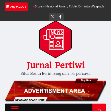
Skip
n Persatuan
Situasi Nasional Aman, Publik Diminta Waspadai Provokasi J
Aug 9, 2026
to
content
Twitter
facebook
Jurnal Pertiwi
Situs Berita Berimbang dan Terpercaya