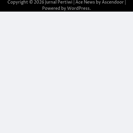
Copyright © 2026
Jurnal Pertiwi
| Ace News by
Ascendoor
|
Powered by
WordPress
.