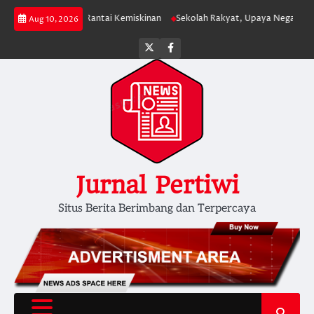
Skip
BN untuk Putus Rantai Kemiskinan
Sekolah Rakyat, Upaya Negara Memutu
Aug 10, 2026
to
content
Twitter
facebook
Jurnal Pertiwi
Situs Berita Berimbang dan Terpercaya