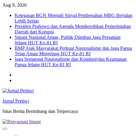
Skip
Aug 9, 2026
to
Ketegasan BGN Menjadi Sinyal Pembenahan MBG Berjalan
content
Lebih Serius
Presiden Prabowo dan Agenda Membersihkan Pemerintahan
Daerah dari Korupsi
Situasi Nasional Aman, Publik Diimbau Jaga Persatuan
Jelang HUT Ke-81 RI
BMP Ajak Masyarakat Perkuat Nasionalisme dan Jaga Papua
Tetap Aman Menjelang HUT Ke-81 RI
Jaga Semangat Nasionalisme dan Kondusivitas Keamanan
Papua Jelang HUT Ke-81 RI
Twitter
facebook
Jurnal Pertiwi
Situs Berita Berimbang dan Terpercaya