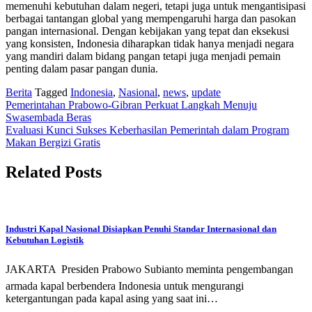
memenuhi kebutuhan dalam negeri, tetapi juga untuk mengantisipasi
berbagai tantangan global yang mempengaruhi harga dan pasokan
pangan internasional. Dengan kebijakan yang tepat dan eksekusi
yang konsisten, Indonesia diharapkan tidak hanya menjadi negara
yang mandiri dalam bidang pangan tetapi juga menjadi pemain
penting dalam pasar pangan dunia.
Berita
Tagged
Indonesia
,
Nasional
,
news
,
update
Post
Pemerintahan Prabowo-Gibran Perkuat Langkah Menuju
Swasembada Beras
navigation
Evaluasi Kunci Sukses Keberhasilan Pemerintah dalam Program
Makan Bergizi Gratis
Related Posts
Industri Kapal Nasional Disiapkan Penuhi Standar Internasional dan
Kebutuhan Logistik
JAKARTA  Presiden Prabowo Subianto meminta pengembangan
armada kapal berbendera Indonesia untuk mengurangi
ketergantungan pada kapal asing yang saat ini…