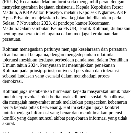
(FKUB) Kecamatan Madiun turut serta mengambil peran dengan
menyelenggarakan kegiatan eksistensi. Kepala Kepolisian Resor
Madiun, AKBP Anton Prasetyo, melalui Kapolsek Nglames, AKP
Agus Priyanto, menjelaskan bahwa kegiatan ini dilakukan pada
Selasa, 7 November 2023, di pendopo kantor Kecamatan
Madiun.Dalam sambutan Ketua FKUB, Toufik Rohman, diutarakan
pentingnya peran tokoh agama dalam menjaga kerukunan dan
persatuan.
Rohman menegaskan perlunya menjaga keselarasan dan persatuan
di antara umat beragama, dengan mengedepankan nilai-nilai
toleransi meskipun terdapat perbedaan pandangan dalam Pemilihan
Umum tahun 2024. Pernyataan ini menunjukkan penekanan
Rohman pada prinsip-prinsip universal persatuan dan toleransi
sebagai landasan yang esensial dalam menghadapi proses
demokrasi.
Rohman juga memberikan himbauan kepada masyarakat untuk tidak
mudah terprovokasi oleh berita hoaks di media sosial. Sebaliknya,
dia mengajak masyarakat untuk melakukan pengecekan kebenaran
berita kepada pihak berwenang. Hal ini sebagai upaya konkret
untuk menjaga informasi yang benar dan meminimalkan potensi
konflik yang dapat muncul akibat penyebaran informasi yang tidak
akurat.