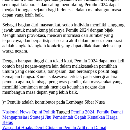
semangat kolaborasi dan saling mendukung, Pemilu 2024 dapat
menjadi tonggak sejarah bagi Indonesia dalam membangun masa
depan yang lebih baik.
Sebagai bagian dari masyarakat, setiap individu memiliki tanggung
jawab untuk mendukung jalannya Pemilu 2024 dengan bijak.
Menghindari provokasi, mencari informasi dari sumber yang
terpercaya, dan berpartisipasi secara aktif dalam proses demokrasi
adalah langkah-langkah konkrit yang dapat dilakukan oleh setiap
warga negara.
Dengan harapan tinggi dan tekad kuat, Pemilu 2024 dapat menjadi
contoh bagi negara-negara lain dalam melaksanakan pemilihan
umum yang demokratis, transparan, dan berdampak positif bagi
kemajuan bangsa. Kunci suksesnya terletak pada sinergi antara
pemuka agama, lembaga pengawas pemilu, dan masyarakat yang
memiliki komitmen untuk menjaga keutuhan negara dan
membangun masa depan yang lebih baik.
)* Penulis adalah kontributor pada Lembaga Siber Nusa
Nasional
News
Opini
Politik
Tagged
Pemilu 2024
,
Pemilu Damai
Post
Mengapresiasi Strategi Jitu Pemerintah Cegah Kenaikan Harga
Beras
navigation
Waspadai Hoaks Demi Ciptakan Pemilu Adil dan Damai