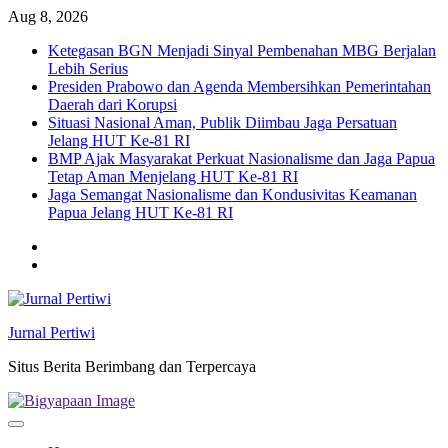
Skip
Aug 8, 2026
to
Ketegasan BGN Menjadi Sinyal Pembenahan MBG Berjalan
content
Lebih Serius
Presiden Prabowo dan Agenda Membersihkan Pemerintahan
Daerah dari Korupsi
Situasi Nasional Aman, Publik Diimbau Jaga Persatuan
Jelang HUT Ke-81 RI
BMP Ajak Masyarakat Perkuat Nasionalisme dan Jaga Papua
Tetap Aman Menjelang HUT Ke-81 RI
Jaga Semangat Nasionalisme dan Kondusivitas Keamanan
Papua Jelang HUT Ke-81 RI
Twitter
facebook
Jurnal Pertiwi
Situs Berita Berimbang dan Terpercaya