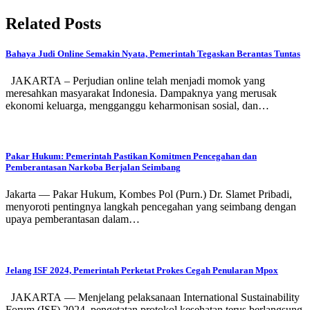
Related Posts
Bahaya Judi Online Semakin Nyata, Pemerintah Tegaskan Berantas Tuntas
JAKARTA – Perjudian online telah menjadi momok yang
meresahkan masyarakat Indonesia. Dampaknya yang merusak
ekonomi keluarga, mengganggu keharmonisan sosial, dan…
Pakar Hukum: Pemerintah Pastikan Komitmen Pencegahan dan
Pemberantasan Narkoba Berjalan Seimbang
Jakarta — Pakar Hukum, Kombes Pol (Purn.) Dr. Slamet Pribadi,
menyoroti pentingnya langkah pencegahan yang seimbang dengan
upaya pemberantasan dalam…
Jelang ISF 2024, Pemerintah Perketat Prokes Cegah Penularan Mpox
JAKARTA — Menjelang pelaksanaan International Sustainability
Forum (ISF) 2024, pengetatan protokol kesehatan terus berlangsung