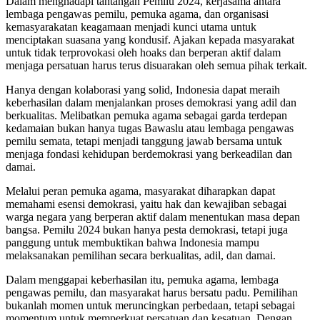
Dalam menghadapi tantangan Pemilu 2024, kerjasama antara
lembaga pengawas pemilu, pemuka agama, dan organisasi
kemasyarakatan keagamaan menjadi kunci utama untuk
menciptakan suasana yang kondusif. Ajakan kepada masyarakat
untuk tidak terprovokasi oleh hoaks dan berperan aktif dalam
menjaga persatuan harus terus disuarakan oleh semua pihak terkait.
Hanya dengan kolaborasi yang solid, Indonesia dapat meraih
keberhasilan dalam menjalankan proses demokrasi yang adil dan
berkualitas. Melibatkan pemuka agama sebagai garda terdepan
kedamaian bukan hanya tugas Bawaslu atau lembaga pengawas
pemilu semata, tetapi menjadi tanggung jawab bersama untuk
menjaga fondasi kehidupan berdemokrasi yang berkeadilan dan
damai.
Melalui peran pemuka agama, masyarakat diharapkan dapat
memahami esensi demokrasi, yaitu hak dan kewajiban sebagai
warga negara yang berperan aktif dalam menentukan masa depan
bangsa. Pemilu 2024 bukan hanya pesta demokrasi, tetapi juga
panggung untuk membuktikan bahwa Indonesia mampu
melaksanakan pemilihan secara berkualitas, adil, dan damai.
Dalam menggapai keberhasilan itu, pemuka agama, lembaga
pengawas pemilu, dan masyarakat harus bersatu padu. Pemilihan
bukanlah momen untuk meruncingkan perbedaan, tetapi sebagai
momentum untuk memperkuat persatuan dan kesatuan. Dengan