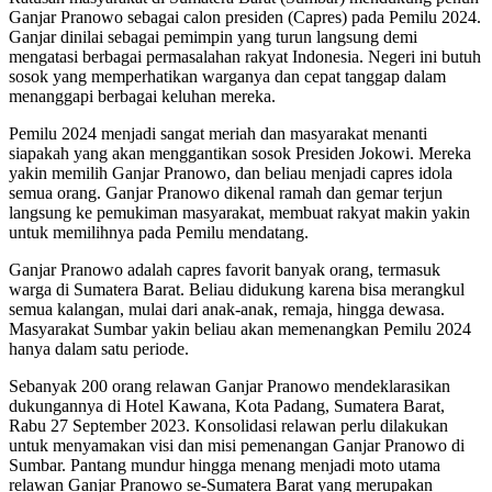
Ganjar Pranowo sebagai calon presiden (Capres) pada Pemilu 2024.
Ganjar dinilai sebagai pemimpin yang turun langsung demi
mengatasi berbagai permasalahan rakyat Indonesia. Negeri ini butuh
sosok yang memperhatikan warganya dan cepat tanggap dalam
menanggapi berbagai keluhan mereka.
Pemilu 2024 menjadi sangat meriah dan masyarakat menanti
siapakah yang akan menggantikan sosok Presiden Jokowi. Mereka
yakin memilih Ganjar Pranowo, dan beliau menjadi capres idola
semua orang. Ganjar Pranowo dikenal ramah dan gemar terjun
langsung ke pemukiman masyarakat, membuat rakyat makin yakin
untuk memilihnya pada Pemilu mendatang.
Ganjar Pranowo adalah capres favorit banyak orang, termasuk
warga di Sumatera Barat. Beliau didukung karena bisa merangkul
semua kalangan, mulai dari anak-anak, remaja, hingga dewasa.
Masyarakat Sumbar yakin beliau akan memenangkan Pemilu 2024
hanya dalam satu periode.
Sebanyak 200 orang relawan Ganjar Pranowo mendeklarasikan
dukungannya di Hotel Kawana, Kota Padang, Sumatera Barat,
Rabu 27 September 2023. Konsolidasi relawan perlu dilakukan
untuk menyamakan visi dan misi pemenangan Ganjar Pranowo di
Sumbar. Pantang mundur hingga menang menjadi moto utama
relawan Ganjar Pranowo se-Sumatera Barat yang merupakan