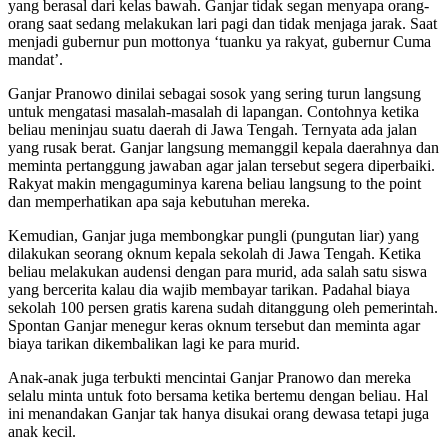
yang berasal dari kelas bawah. Ganjar tidak segan menyapa orang-
orang saat sedang melakukan lari pagi dan tidak menjaga jarak. Saat
menjadi gubernur pun mottonya ‘tuanku ya rakyat, gubernur Cuma
mandat’.
Ganjar Pranowo dinilai sebagai sosok yang sering turun langsung
untuk mengatasi masalah-masalah di lapangan. Contohnya ketika
beliau meninjau suatu daerah di Jawa Tengah. Ternyata ada jalan
yang rusak berat. Ganjar langsung memanggil kepala daerahnya dan
meminta pertanggung jawaban agar jalan tersebut segera diperbaiki.
Rakyat makin mengaguminya karena beliau langsung to the point
dan memperhatikan apa saja kebutuhan mereka.
Kemudian, Ganjar juga membongkar pungli (pungutan liar) yang
dilakukan seorang oknum kepala sekolah di Jawa Tengah. Ketika
beliau melakukan audensi dengan para murid, ada salah satu siswa
yang bercerita kalau dia wajib membayar tarikan. Padahal biaya
sekolah 100 persen gratis karena sudah ditanggung oleh pemerintah.
Spontan Ganjar menegur keras oknum tersebut dan meminta agar
biaya tarikan dikembalikan lagi ke para murid.
Anak-anak juga terbukti mencintai Ganjar Pranowo dan mereka
selalu minta untuk foto bersama ketika bertemu dengan beliau. Hal
ini menandakan Ganjar tak hanya disukai orang dewasa tetapi juga
anak kecil.