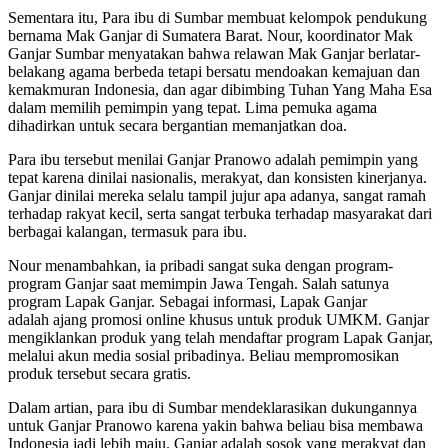
Sementara itu, Para ibu di Sumbar membuat kelompok pendukung
bernama Mak Ganjar di Sumatera Barat. Nour, koordinator Mak
Ganjar Sumbar menyatakan bahwa relawan Mak Ganjar berlatar-
belakang agama berbeda tetapi bersatu mendoakan kemajuan dan
kemakmuran Indonesia, dan agar dibimbing Tuhan Yang Maha Esa
dalam memilih pemimpin yang tepat. Lima pemuka agama
dihadirkan untuk secara bergantian memanjatkan doa.
Para ibu tersebut menilai Ganjar Pranowo adalah pemimpin yang
tepat karena dinilai nasionalis, merakyat, dan konsisten kinerjanya.
Ganjar dinilai mereka selalu tampil jujur apa adanya, sangat ramah
terhadap rakyat kecil, serta sangat terbuka terhadap masyarakat dari
berbagai kalangan, termasuk para ibu.
Nour menambahkan, ia pribadi sangat suka dengan program-
program Ganjar saat memimpin Jawa Tengah. Salah satunya
program Lapak Ganjar. Sebagai informasi, Lapak Ganjar
adalah ajang promosi online khusus untuk produk UMKM. Ganjar
mengiklankan produk yang telah mendaftar program Lapak Ganjar,
melalui akun media sosial pribadinya. Beliau mempromosikan
produk tersebut secara gratis.
Dalam artian, para ibu di Sumbar mendeklarasikan dukungannya
untuk Ganjar Pranowo karena yakin bahwa beliau bisa membawa
Indonesia jadi lebih maju. Ganjar adalah sosok yang merakyat dan