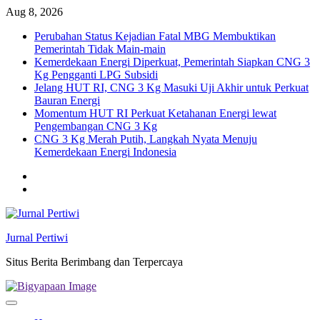
Skip
Aug 8, 2026
to
Perubahan Status Kejadian Fatal MBG Membuktikan
content
Pemerintah Tidak Main-main
Kemerdekaan Energi Diperkuat, Pemerintah Siapkan CNG 3
Kg Pengganti LPG Subsidi
Jelang HUT RI, CNG 3 Kg Masuki Uji Akhir untuk Perkuat
Bauran Energi
Momentum HUT RI Perkuat Ketahanan Energi lewat
Pengembangan CNG 3 Kg
CNG 3 Kg Merah Putih, Langkah Nyata Menuju
Kemerdekaan Energi Indonesia
Twitter
facebook
Jurnal Pertiwi
Situs Berita Berimbang dan Terpercaya