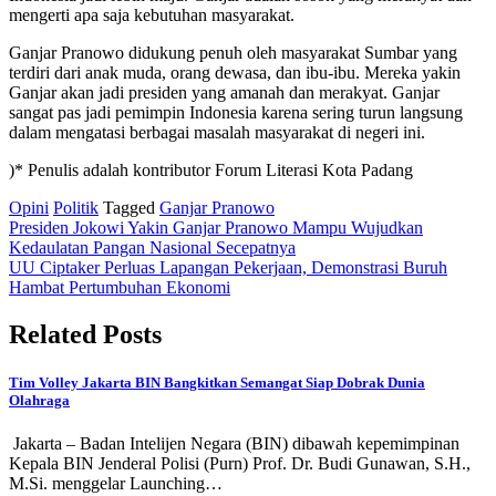
mengerti apa saja kebutuhan masyarakat.
Ganjar Pranowo didukung penuh oleh masyarakat Sumbar yang
terdiri dari anak muda, orang dewasa, dan ibu-ibu. Mereka yakin
Ganjar akan jadi presiden yang amanah dan merakyat. Ganjar
sangat pas jadi pemimpin Indonesia karena sering turun langsung
dalam mengatasi berbagai masalah masyarakat di negeri ini.
)* Penulis adalah kontributor Forum Literasi Kota Padang
Opini
Politik
Tagged
Ganjar Pranowo
Post
Presiden Jokowi Yakin Ganjar Pranowo Mampu Wujudkan
Kedaulatan Pangan Nasional Secepatnya
navigation
UU Ciptaker Perluas Lapangan Pekerjaan, Demonstrasi Buruh
Hambat Pertumbuhan Ekonomi
Related Posts
Tim Volley Jakarta BIN Bangkitkan Semangat Siap Dobrak Dunia
Olahraga
Jakarta – Badan Intelijen Negara (BIN) dibawah kepemimpinan
Kepala BIN Jenderal Polisi (Purn) Prof. Dr. Budi Gunawan, S.H.,
M.Si. menggelar Launching…