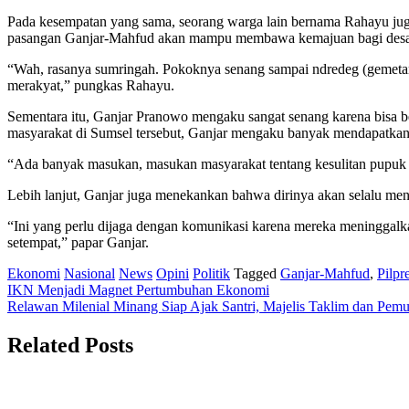
Pada kesempatan yang sama, seorang warga lain bernama Rahayu jug
pasangan Ganjar-Mahfud akan mampu membawa kemajuan bagi desa
“Wah, rasanya sumringah. Pokoknya senang sampai ndredeg (gemet
merakyat,” pungkas Rahayu.
Sementara itu, Ganjar Pranowo mengaku sangat senang karena bisa 
masyarakat di Sumsel tersebut, Ganjar mengaku banyak mendapatka
“Ada banyak masukan, masukan masyarakat tentang kesulitan pupuk d
Lebih lanjut, Ganjar juga menekankan bahwa dirinya akan selalu me
“Ini yang perlu dijaga dengan komunikasi karena mereka meninggalka
setempat,” papar Ganjar.
Ekonomi
Nasional
News
Opini
Politik
Tagged
Ganjar-Mahfud
,
Pilpr
Post
IKN Menjadi Magnet Pertumbuhan Ekonomi
Relawan Milenial Minang Siap Ajak Santri, Majelis Taklim dan P
navigation
Related Posts