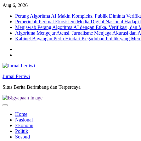
Skip
Aug 6, 2026
to
Perang Algoritma AI Makin Kompleks, Publik Diminta Verifikas
content
Pemerintah Perkuat Ekosistem Media Digital Nasional Hadapi 
Menjawab Perang Algoritma AI dengan Etika, Verifikasi, dan 
Algoritma Mengejar Atensi, Jurnalisme Menjaga Akurasi dan A
Kabinet Bayangan Perlu Hindari Kegaduhan Politik yang Meru
Twitter
facebook
Jurnal Pertiwi
Situs Berita Berimbang dan Terpercaya
Home
Nasional
Ekonomi
Politik
Sosbud