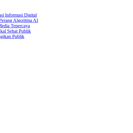
i Informasi Digital
Perang Algoritma AI
Media Tepercaya
kal Sehat Publik
gikan Publik