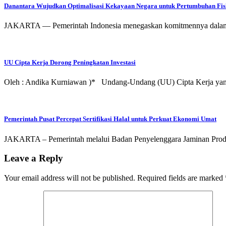
Danantara Wujudkan Optimalisasi Kekayaan Negara untuk Pertumbuhan Fis
JAKARTA — Pemerintah Indonesia menegaskan komitmennya dalam mem
UU Cipta Kerja Dorong Peningkatan Investasi
Oleh : Andika Kurniawan )* Undang-Undang (UU) Cipta Kerja yang
Pemerintah Pusat Percepat Sertifikasi Halal untuk Perkuat Ekonomi Umat
JAKARTA – Pemerintah melalui Badan Penyelenggara Jaminan Produ
Leave a Reply
Your email address will not be published.
Required fields are marked