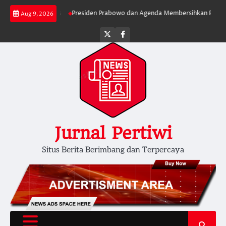
Skip
Lebih Serius
Presiden Prabowo dan Agenda Membersihkan Pemerintahan 
Aug 9, 2026
to
content
Twitter
facebook
Jurnal Pertiwi
Situs Berita Berimbang dan Terpercaya