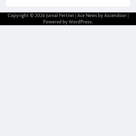
Copyright © 2026
Jurnal Pertiwi
| Ace News by
Ascendoor
|
Powered by
WordPress
.