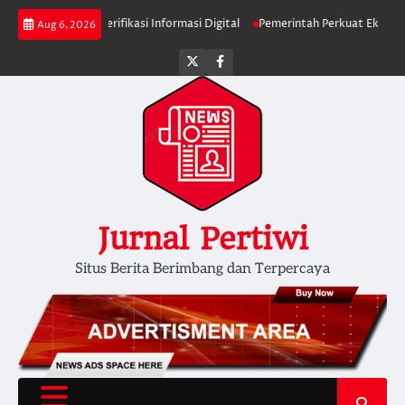
Skip
 Diminta Verifikasi Informasi Digital
Pemerintah Perkuat Ekosistem Media
Aug 6, 2026
to
content
Twitter
facebook
Jurnal Pertiwi
Situs Berita Berimbang dan Terpercaya