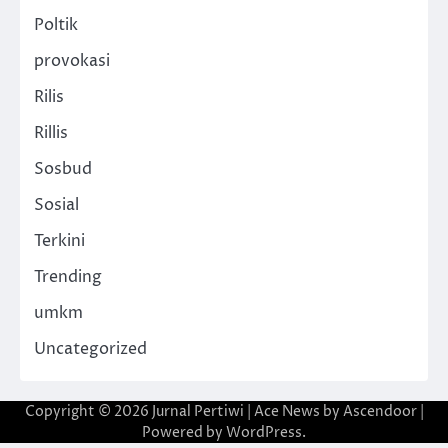
Poltik
provokasi
Rilis
Rillis
Sosbud
Sosial
Terkini
Trending
umkm
Uncategorized
Copyright © 2026
Jurnal Pertiwi
| Ace News by
Ascendoor
|
Powered by
WordPress
.