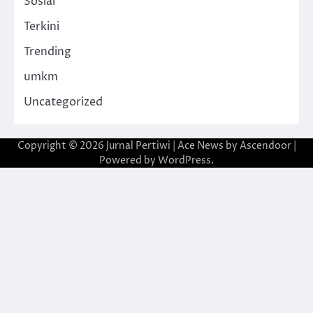
Sosial
Terkini
Trending
umkm
Uncategorized
Copyright © 2026
Jurnal Pertiwi
| Ace News by
Ascendoor
|
Powered by
WordPress
.