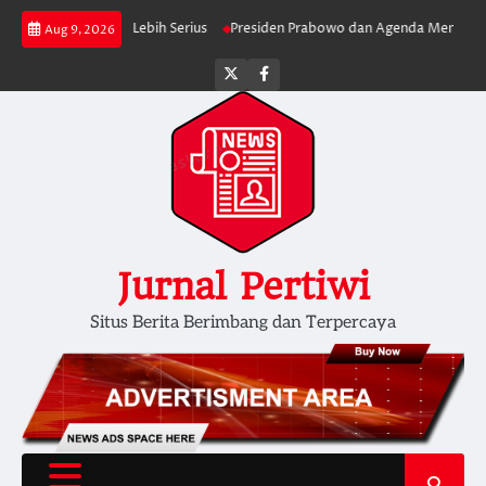
Skip
 Berjalan Lebih Serius
Presiden Prabowo dan Agenda Membersihkan Pem
Aug 9, 2026
to
content
Twitter
facebook
Jurnal Pertiwi
Situs Berita Berimbang dan Terpercaya