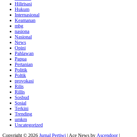
Hilirisasi
Hukum
Internasional
Keamanan
mbg
nasiona
Nasional
News
Opini
Pahlawan
Papua
Pertanian
Politik
Poltik
provokasi
Rilis
Rillis
Sosbud
Sosial
Terkini
Trending
umkm
Uncategorized
Copyright © 2026
Jurnal Pertiwi
| Ace News by
Ascendoor
|