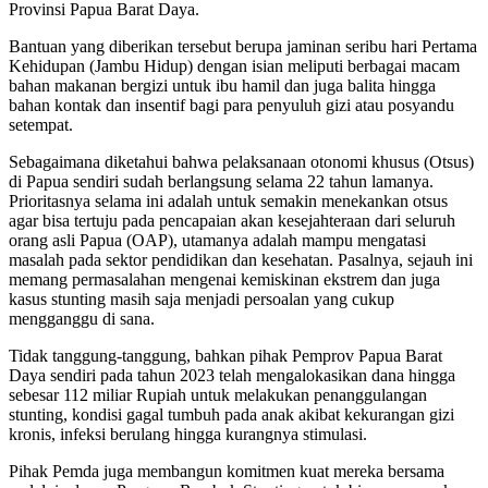
Provinsi Papua Barat Daya.
Bantuan yang diberikan tersebut berupa jaminan seribu hari Pertama
Kehidupan (Jambu Hidup) dengan isian meliputi berbagai macam
bahan makanan bergizi untuk ibu hamil dan juga balita hingga
bahan kontak dan insentif bagi para penyuluh gizi atau posyandu
setempat.
Sebagaimana diketahui bahwa pelaksanaan otonomi khusus (Otsus)
di Papua sendiri sudah berlangsung selama 22 tahun lamanya.
Prioritasnya selama ini adalah untuk semakin menekankan otsus
agar bisa tertuju pada pencapaian akan kesejahteraan dari seluruh
orang asli Papua (OAP), utamanya adalah mampu mengatasi
masalah pada sektor pendidikan dan kesehatan. Pasalnya, sejauh ini
memang permasalahan mengenai kemiskinan ekstrem dan juga
kasus stunting masih saja menjadi persoalan yang cukup
mengganggu di sana.
Tidak tanggung-tanggung, bahkan pihak Pemprov Papua Barat
Daya sendiri pada tahun 2023 telah mengalokasikan dana hingga
sebesar 112 miliar Rupiah untuk melakukan penanggulangan
stunting, kondisi gagal tumbuh pada anak akibat kekurangan gizi
kronis, infeksi berulang hingga kurangnya stimulasi.
Pihak Pemda juga membangun komitmen kuat mereka bersama