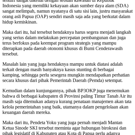
sendiri sangat dikenal dengan sebuah kawasan di Republik
Indonesia yang memiliki kekayaan akan sumber daya alam (SDA)
sangat melimpah, namun nyatanya di satu sisi lain, justru masyarakat
orang asli Papua (OAP) sendiri masih saja ada yang berkutat dalam
hidup kemiskinan.
Maka dari itu, hal tersebut hendaknya harus segera menjadi langkah
yang serius dalam melakukan percepatan pembangunan dan juga
terus berfokus pada keempat program strategis yang mampu
diterapkan pada daerah otonomi khusus di Bumi Cenderawasih
tersebut.
Masalah lain yang juga hendaknya mampu untuk diatasi adalah
terkait dengan masih banyaknya kasus stunting di berbagai
kamping, sehingga perlu sesegera mungkin mendapatkan perhatian
secara khusus dari pihak Pemerintah Daerah (Pemda) setempat.
Kemudian dalam kunjungannya, pihak BP3OKP juga menemukan
bahwa di berbagai kabupaten di Provinsi paling Timur Tanah Air itu
masih saja ditemukan adanya kurang penataan manajemen akan tata
kelola pemerintahan yang baik, utamanya dalam pengelolaan akan
keuangan daerah mereka.
Maka dari itu, Pendeta Yoku yang juga pernah menjadi Mantan
Ketua Sinode SKI tersebut meminta agar hubungan birokrasi dan
pihak legislatif di Kabupaten atau Kota di Papua perlu adanya