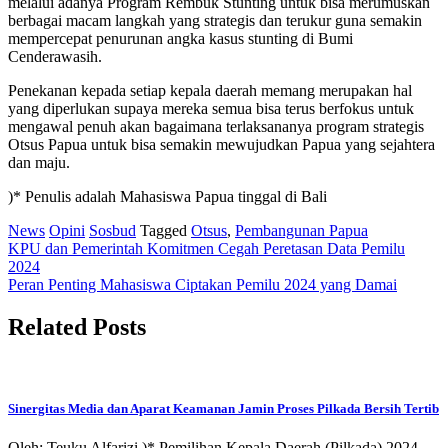
melalui adanya Program Rembuk Stunting untuk bisa merumuskan
berbagai macam langkah yang strategis dan terukur guna semakin
mempercepat penurunan angka kasus stunting di Bumi
Cenderawasih.
Penekanan kepada setiap kepala daerah memang merupakan hal
yang diperlukan supaya mereka semua bisa terus berfokus untuk
mengawal penuh akan bagaimana terlaksananya program strategis
Otsus Papua untuk bisa semakin mewujudkan Papua yang sejahtera
dan maju.
)* Penulis adalah Mahasiswa Papua tinggal di Bali
News
Opini
Sosbud
Tagged
Otsus
,
Pembangunan Papua
Post
KPU dan Pemerintah Komitmen Cegah Peretasan Data Pemilu
2024
navigation
Peran Penting Mahasiswa Ciptakan Pemilu 2024 yang Damai
Related Posts
Sinergitas Media dan Aparat Keamanan Jamin Proses Pilkada Bersih Tertib
Oleh: Teuku Alfarizi )* Pemilihan Kepala Daerah (Pilkada) 2024