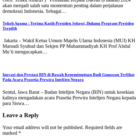
akan menjadi salah satu momentum penting dalam perjalanan
demokrasi Indonesia. Sebagai…
Tokoh Agama : Terima Kasih Presiden Jokowi, Dukung Program Presiden
Terpilih
Jakarta – Wakil Ketua Umum Majelis Ulama Indonesia (MUI) KH
Marsudi Syuhud dan Sekjen PP Muhammadiyah KH Prof Abdul
Mu’ti mengucapkan…
Inovasi dan Prestasi BIN di Bawah Kepemimpinan Budi Gunawan Terlihat
Pada Acara Prasetia Perwira Intelijen Negara
Sentul, Jawa Barat – Badan Intelijen Negara (BIN) untuk kesekian
kalinya mengadakan acara Prasetia Perwira Intelijen Negara kepada
para Siswa…
Leave a Reply
Your email address will not be published.
Required fields are
marked
*