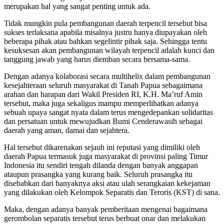
merupakan hal yang sangat penting untuk ada.
Tidak mungkin pula pembangunan daerah terpencil tersebut bisa
sukses terlaksana apabila misalnya justru hanya diupayakan oleh
beberapa pihak atau bahkan segelintir pihak saja. Sehingga tentu
kesuksesan akan pembangunan wilayah terpencil adalah kunci dan
tanggung jawab yang harus diemban secara bersama-sama.
Dengan adanya kolaborasi secara multihelix dalam pembangunan
kesejahteraan seluruh masyarakat di Tanah Papua sebagaimana
arahan dan harapan dari Wakil Presiden RI, K.H. Ma’ruf Amin
tersebut, maka juga sekaligus mampu memperlihatkan adanya
sebuah upaya sangat nyata dalam terus mengedepankan solidaritas
dan persatuan untuk mewujudkan Bumi Cenderawasih sebagai
daerah yang aman, damai dan sejahtera.
Hal tersebut dikarenakan sejauh ini reputasi yang dimiliki oleh
daerah Papua termasuk juga masyarakat di provinsi paling Timur
Indonesia itu sendiri tengah dilanda dengan banyak anggapan
ataupun prasangka yang kurang baik. Seluruh prasangka itu
disebabkan dari banyaknya aksi atau ulah serangkaian kekejaman
yang dilakukan oleh Kelompok Separatis dan Teroris (KST) di sana.
Maka, dengan adanya banyak pemberitaan mengenai bagaimana
gerombolan separatis tersebut terus berbuat onar dan melakukan