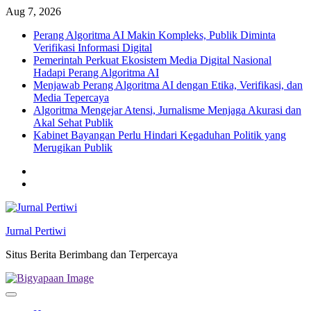
Skip
Aug 7, 2026
to
Perang Algoritma AI Makin Kompleks, Publik Diminta
content
Verifikasi Informasi Digital
Pemerintah Perkuat Ekosistem Media Digital Nasional
Hadapi Perang Algoritma AI
Menjawab Perang Algoritma AI dengan Etika, Verifikasi, dan
Media Tepercaya
Algoritma Mengejar Atensi, Jurnalisme Menjaga Akurasi dan
Akal Sehat Publik
Kabinet Bayangan Perlu Hindari Kegaduhan Politik yang
Merugikan Publik
Twitter
facebook
Jurnal Pertiwi
Situs Berita Berimbang dan Terpercaya