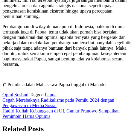
multihelix ini. Hal tersebut nyatanya juga sangat membantu dalam
pengelolaan isu dan agenda strategis nasional seperti upaya
pengentasan kemiskinan ekstrem hingga upaya percepatan
penurunan stunting.
Pembangunan di wilayah manapun di Indonesia, bahkan di dunia
termasuk juga di Papua, tentu tidak akan pernah bisa berjalan
dengan maksimal dan optimal apabila ternyata yang bergerak dan
bekerja dalam melakukan pembangunan tersebut hanyalah segelintir
pihak saja tanpa adanya bantuan dari banyak pihak lainnya. Maka
dari itu, untuk semakin mempercepat pembangunan kesejahteraan
bagi masyarakat Papua, sangat penting adanya kolaborasi secara
bersama.
)* Penulis adalah Mahasiswa Papua tinggal di Manado
Opini
Sosbud
Tagged
Papua
Post
Cegah Merebaknya Radikalisme pada Pemilu 2024 dengan
Pengawasan di Media Sosial
navigation
Hadiri Kuliah Kebangsaan di UI, Ganjar Pranowo Sampaikan
Pemimpin Harus Optimis
Related Posts