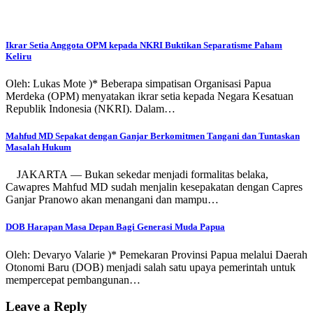
Ikrar Setia Anggota OPM kepada NKRI Buktikan Separatisme Paham
Keliru
Oleh: Lukas Mote )* Beberapa simpatisan Organisasi Papua
Merdeka (OPM) menyatakan ikrar setia kepada Negara Kesatuan
Republik Indonesia (NKRI). Dalam…
Mahfud MD Sepakat dengan Ganjar Berkomitmen Tangani dan Tuntaskan
Masalah Hukum
JAKARTA — Bukan sekedar menjadi formalitas belaka,
Cawapres Mahfud MD sudah menjalin kesepakatan dengan Capres
Ganjar Pranowo akan menangani dan mampu…
DOB Harapan Masa Depan Bagi Generasi Muda Papua
Oleh: Devaryo Valarie )* Pemekaran Provinsi Papua melalui Daerah
Otonomi Baru (DOB) menjadi salah satu upaya pemerintah untuk
mempercepat pembangunan…
Leave a Reply