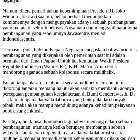
baginya.
Namun, di era pemerintahan kepemimpinan Presiden RI, Joko
Widodo (Jokowi) saat ini, beliau berhasil menunjukkan
komitmennya dengan mengupayakan adanya sebuah pembangunan
yang merata di seluruh pelosok Nusantara dan mengganti paradigma
pembangunan yang sebelumnya Jawasentris menjadi
Indonesiasentris.
Termasuk pula, bahkan Kepala Negara menegaskan bahwa prioritas
pembangunan yang dikerjakan oleh pemerintah saat ini adalah
bermulai dari Tanah Papua. Untuk itu, kemudian Wakil Presiden
Republik Indonesia (Wapres RI), K.H. Ma’ruf Amin terus
mendorong agar ada sebuah kolaborasi secara multihelix.
Bukan tanpa alasan, kolaborasi secara multihelix tersebut terus
didorong lantaran memang hal itu akan semakin membantu adanya
percepatan pembangunan kesejahteraan di Bumi Cenderawasih. Di
sisi lain, dengan adanya kolaborasi yang baik pula dari banyak
pihak, maka akan mampu mendukung adanya kehadiran pelayanan
publik yang inklusif.
Pasalnya, tidak bisa dipungkiri lagi bahwa memang dalam sebuah
pembangunan, utamanya ketika berupaya membangun sebuah
wilayah atau daerah terpencil, maka adanya kolaborasi secara
multihelix memang menjadi sebuah keharusan untuk dilakukan dan