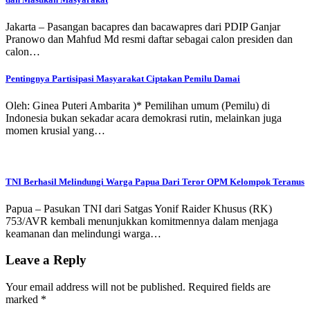
Jakarta – Pasangan bacapres dan bacawapres dari PDIP Ganjar
Pranowo dan Mahfud Md resmi daftar sebagai calon presiden dan
calon…
Pentingnya Partisipasi Masyarakat Ciptakan Pemilu Damai
Oleh: Ginea Puteri Ambarita )* Pemilihan umum (Pemilu) di
Indonesia bukan sekadar acara demokrasi rutin, melainkan juga
momen krusial yang…
TNI Berhasil Melindungi Warga Papua Dari Teror OPM Kelompok Teranus
Papua – Pasukan TNI dari Satgas Yonif Raider Khusus (RK)
753/AVR kembali menunjukkan komitmennya dalam menjaga
keamanan dan melindungi warga…
Leave a Reply
Your email address will not be published.
Required fields are
marked
*