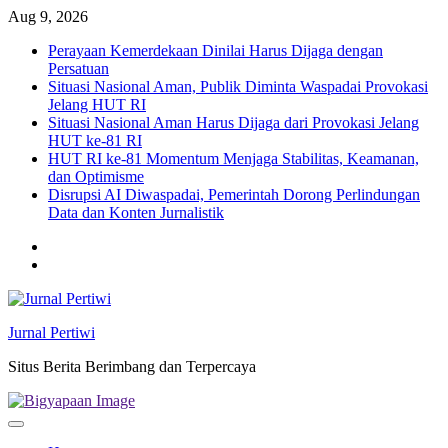
Skip
Aug 9, 2026
to
Perayaan Kemerdekaan Dinilai Harus Dijaga dengan
content
Persatuan
Situasi Nasional Aman, Publik Diminta Waspadai Provokasi
Jelang HUT RI
Situasi Nasional Aman Harus Dijaga dari Provokasi Jelang
HUT ke-81 RI
HUT RI ke-81 Momentum Menjaga Stabilitas, Keamanan,
dan Optimisme
Disrupsi AI Diwaspadai, Pemerintah Dorong Perlindungan
Data dan Konten Jurnalistik
Twitter
facebook
Jurnal Pertiwi
Situs Berita Berimbang dan Terpercaya