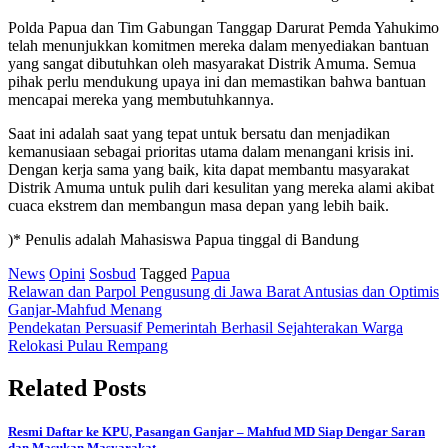
Polda Papua dan Tim Gabungan Tanggap Darurat Pemda Yahukimo
telah menunjukkan komitmen mereka dalam menyediakan bantuan
yang sangat dibutuhkan oleh masyarakat Distrik Amuma. Semua
pihak perlu mendukung upaya ini dan memastikan bahwa bantuan
mencapai mereka yang membutuhkannya.
Saat ini adalah saat yang tepat untuk bersatu dan menjadikan
kemanusiaan sebagai prioritas utama dalam menangani krisis ini.
Dengan kerja sama yang baik, kita dapat membantu masyarakat
Distrik Amuma untuk pulih dari kesulitan yang mereka alami akibat
cuaca ekstrem dan membangun masa depan yang lebih baik.
)* Penulis adalah Mahasiswa Papua tinggal di Bandung
News
Opini
Sosbud
Tagged
Papua
Post
Relawan dan Parpol Pengusung di Jawa Barat Antusias dan Optimis
Ganjar-Mahfud Menang
navigation
Pendekatan Persuasif Pemerintah Berhasil Sejahterakan Warga
Relokasi Pulau Rempang
Related Posts
Resmi Daftar ke KPU, Pasangan Ganjar – Mahfud MD Siap Dengar Saran
dan Masukan Masyarakat