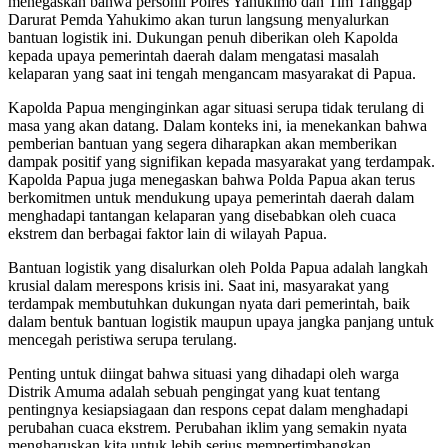
menegaskan bahwa personil Polres Yahukimo dan Tim Tanggap
Darurat Pemda Yahukimo akan turun langsung menyalurkan
bantuan logistik ini. Dukungan penuh diberikan oleh Kapolda
kepada upaya pemerintah daerah dalam mengatasi masalah
kelaparan yang saat ini tengah mengancam masyarakat di Papua.
Kapolda Papua menginginkan agar situasi serupa tidak terulang di
masa yang akan datang. Dalam konteks ini, ia menekankan bahwa
pemberian bantuan yang segera diharapkan akan memberikan
dampak positif yang signifikan kepada masyarakat yang terdampak.
Kapolda Papua juga menegaskan bahwa Polda Papua akan terus
berkomitmen untuk mendukung upaya pemerintah daerah dalam
menghadapi tantangan kelaparan yang disebabkan oleh cuaca
ekstrem dan berbagai faktor lain di wilayah Papua.
Bantuan logistik yang disalurkan oleh Polda Papua adalah langkah
krusial dalam merespons krisis ini. Saat ini, masyarakat yang
terdampak membutuhkan dukungan nyata dari pemerintah, baik
dalam bentuk bantuan logistik maupun upaya jangka panjang untuk
mencegah peristiwa serupa terulang.
Penting untuk diingat bahwa situasi yang dihadapi oleh warga
Distrik Amuma adalah sebuah pengingat yang kuat tentang
pentingnya kesiapsiagaan dan respons cepat dalam menghadapi
perubahan cuaca ekstrem. Perubahan iklim yang semakin nyata
mengharuskan kita untuk lebih serius mempertimbangkan