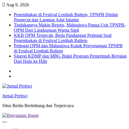
Skip
Aug 9, 2026
to
Penembakan di Festival Lembah Baliem, TPNPB Dinilai
content
Pengecut dan Langgar Adat Istiadat
Tindakannya Makin Bengis, Mahasiswa Papua Usir TPNPB-
OPM Dari Lingkungan Warga Sipil
KKB OPM Terpecah, Beda Pandangan Petinggi Soal
Penembakan di Festival Lembah Baliem
Petinggi OPM dan Mahasiswa Kutuk Penyerangan TPNPB
di Festival Lembah Baliem
Sinergi KDMP dan MBG Bukti Program Pemerintah Berjalan
Dari Hulu ke Hilir
Twitter
facebook
Jurnal Pertiwi
Situs Berita Berimbang dan Terpercaya