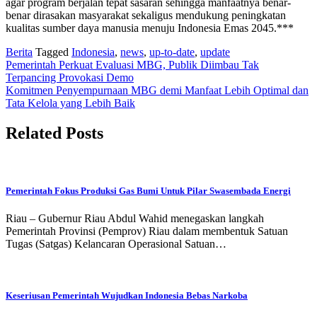
agar program berjalan tepat sasaran sehingga manfaatnya benar-
benar dirasakan masyarakat sekaligus mendukung peningkatan
kualitas sumber daya manusia menuju Indonesia Emas 2045.***
Berita
Tagged
Indonesia
,
news
,
up-to-date
,
update
Post
Pemerintah Perkuat Evaluasi MBG, Publik Diimbau Tak
Terpancing Provokasi Demo
navigation
Komitmen Penyempurnaan MBG demi Manfaat Lebih Optimal dan
Tata Kelola yang Lebih Baik
Related Posts
Pemerintah Fokus Produksi Gas Bumi Untuk Pilar Swasembada Energi
Riau – Gubernur Riau Abdul Wahid menegaskan langkah
Pemerintah Provinsi (Pemprov) Riau dalam membentuk Satuan
Tugas (Satgas) Kelancaran Operasional Satuan…
Keseriusan Pemerintah Wujudkan Indonesia Bebas Narkoba