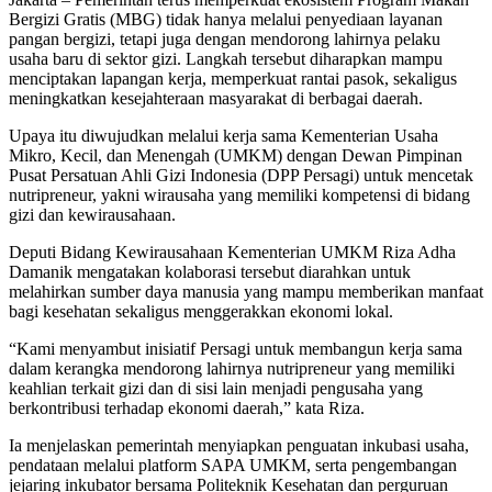
Bergizi Gratis (MBG) tidak hanya melalui penyediaan layanan
pangan bergizi, tetapi juga dengan mendorong lahirnya pelaku
usaha baru di sektor gizi. Langkah tersebut diharapkan mampu
menciptakan lapangan kerja, memperkuat rantai pasok, sekaligus
meningkatkan kesejahteraan masyarakat di berbagai daerah.
Upaya itu diwujudkan melalui kerja sama Kementerian Usaha
Mikro, Kecil, dan Menengah (UMKM) dengan Dewan Pimpinan
Pusat Persatuan Ahli Gizi Indonesia (DPP Persagi) untuk mencetak
nutripreneur, yakni wirausaha yang memiliki kompetensi di bidang
gizi dan kewirausahaan.
Deputi Bidang Kewirausahaan Kementerian UMKM Riza Adha
Damanik mengatakan kolaborasi tersebut diarahkan untuk
melahirkan sumber daya manusia yang mampu memberikan manfaat
bagi kesehatan sekaligus menggerakkan ekonomi lokal.
“Kami menyambut inisiatif Persagi untuk membangun kerja sama
dalam kerangka mendorong lahirnya nutripreneur yang memiliki
keahlian terkait gizi dan di sisi lain menjadi pengusaha yang
berkontribusi terhadap ekonomi daerah,” kata Riza.
Ia menjelaskan pemerintah menyiapkan penguatan inkubasi usaha,
pendataan melalui platform SAPA UMKM, serta pengembangan
jejaring inkubator bersama Politeknik Kesehatan dan perguruan