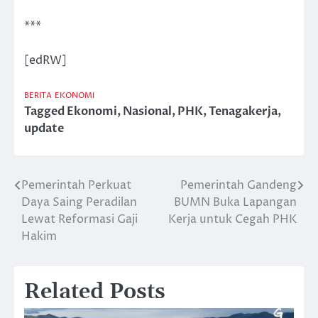
***
[edRW]
BERITA
EKONOMI
Tagged
Ekonomi
,
Nasional
,
PHK
,
Tenagakerja
,
update
Pemerintah Perkuat
Pemerintah Gandeng
Post
Daya Saing Peradilan
BUMN Buka Lapangan
navigation
Lewat Reformasi Gaji
Kerja untuk Cegah PHK
Hakim
Related Posts