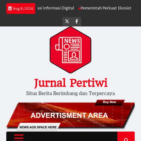
Skip
ta Verifikasi Informasi Digital
Pemerintah Perkuat Ekosistem Media Digi
Aug 8, 2026
to
content
Twitter
facebook
Jurnal Pertiwi
Situs Berita Berimbang dan Terpercaya