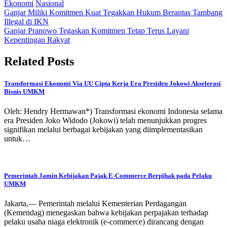
Ekonomi
Nasional
Post
Ganjar Miliki Komitmen Kuat Tegakkan Hukum Berantas Tambang
Illegal di IKN
navigation
Ganjar Pranowo Tegaskan Komitmen Tetap Terus Layani
Kepentingan Rakyat
Related Posts
Transformasi Ekonomi Via UU Cipta Kerja Era Presiden Jokowi Akselerasi
Bisnis UMKM
Oleh: Hendry Hermawan*) Transformasi ekonomi Indonesia selama
era Presiden Joko Widodo (Jokowi) telah menunjukkan progres
signifikan melalui berbagai kebijakan yang diimplementasikan
untuk…
Pemerintah Jamin Kebijakan Pajak E-Commerce Berpihak pada Pelaku
UMKM
Jakarta,— Pemerintah melalui Kementerian Perdagangan
(Kemendag) menegaskan bahwa kebijakan perpajakan terhadap
pelaku usaha niaga elektronik (e-commerce) dirancang dengan