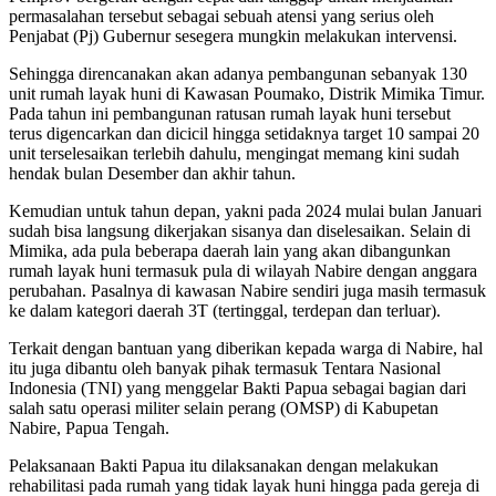
permasalahan tersebut sebagai sebuah atensi yang serius oleh
Penjabat (Pj) Gubernur sesegera mungkin melakukan intervensi.
Sehingga direncanakan akan adanya pembangunan sebanyak 130
unit rumah layak huni di Kawasan Poumako, Distrik Mimika Timur.
Pada tahun ini pembangunan ratusan rumah layak huni tersebut
terus digencarkan dan dicicil hingga setidaknya target 10 sampai 20
unit terselesaikan terlebih dahulu, mengingat memang kini sudah
hendak bulan Desember dan akhir tahun.
Kemudian untuk tahun depan, yakni pada 2024 mulai bulan Januari
sudah bisa langsung dikerjakan sisanya dan diselesaikan. Selain di
Mimika, ada pula beberapa daerah lain yang akan dibangunkan
rumah layak huni termasuk pula di wilayah Nabire dengan anggara
perubahan. Pasalnya di kawasan Nabire sendiri juga masih termasuk
ke dalam kategori daerah 3T (tertinggal, terdepan dan terluar).
Terkait dengan bantuan yang diberikan kepada warga di Nabire, hal
itu juga dibantu oleh banyak pihak termasuk Tentara Nasional
Indonesia (TNI) yang menggelar Bakti Papua sebagai bagian dari
salah satu operasi militer selain perang (OMSP) di Kabupetan
Nabire, Papua Tengah.
Pelaksanaan Bakti Papua itu dilaksanakan dengan melakukan
rehabilitasi pada rumah yang tidak layak huni hingga pada gereja di