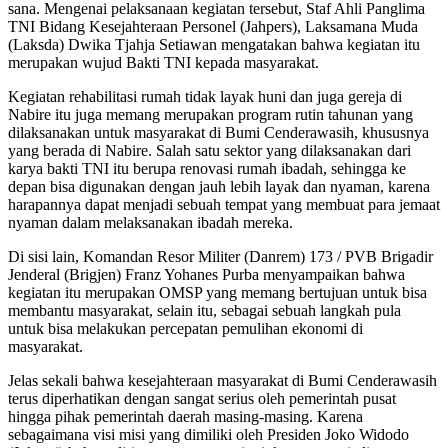
sana. Mengenai pelaksanaan kegiatan tersebut, Staf Ahli Panglima
TNI Bidang Kesejahteraan Personel (Jahpers), Laksamana Muda
(Laksda) Dwika Tjahja Setiawan mengatakan bahwa kegiatan itu
merupakan wujud Bakti TNI kepada masyarakat.
Kegiatan rehabilitasi rumah tidak layak huni dan juga gereja di
Nabire itu juga memang merupakan program rutin tahunan yang
dilaksanakan untuk masyarakat di Bumi Cenderawasih, khususnya
yang berada di Nabire. Salah satu sektor yang dilaksanakan dari
karya bakti TNI itu berupa renovasi rumah ibadah, sehingga ke
depan bisa digunakan dengan jauh lebih layak dan nyaman, karena
harapannya dapat menjadi sebuah tempat yang membuat para jemaat
nyaman dalam melaksanakan ibadah mereka.
Di sisi lain, Komandan Resor Militer (Danrem) 173 / PVB Brigadir
Jenderal (Brigjen) Franz Yohanes Purba menyampaikan bahwa
kegiatan itu merupakan OMSP yang memang bertujuan untuk bisa
membantu masyarakat, selain itu, sebagai sebuah langkah pula
untuk bisa melakukan percepatan pemulihan ekonomi di
masyarakat.
Jelas sekali bahwa kesejahteraan masyarakat di Bumi Cenderawasih
terus diperhatikan dengan sangat serius oleh pemerintah pusat
hingga pihak pemerintah daerah masing-masing. Karena
sebagaimana visi misi yang dimiliki oleh Presiden Joko Widodo