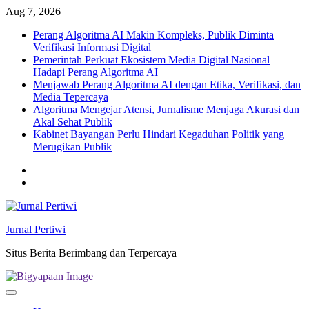
Skip
Aug 7, 2026
to
Perang Algoritma AI Makin Kompleks, Publik Diminta
content
Verifikasi Informasi Digital
Pemerintah Perkuat Ekosistem Media Digital Nasional
Hadapi Perang Algoritma AI
Menjawab Perang Algoritma AI dengan Etika, Verifikasi, dan
Media Tepercaya
Algoritma Mengejar Atensi, Jurnalisme Menjaga Akurasi dan
Akal Sehat Publik
Kabinet Bayangan Perlu Hindari Kegaduhan Politik yang
Merugikan Publik
Twitter
facebook
Jurnal Pertiwi
Situs Berita Berimbang dan Terpercaya