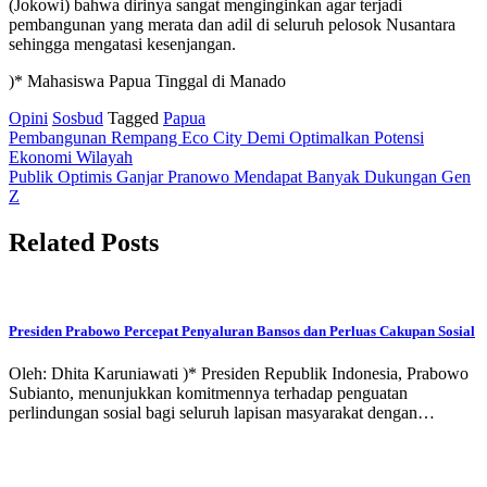
(Jokowi) bahwa dirinya sangat menginginkan agar terjadi
pembangunan yang merata dan adil di seluruh pelosok Nusantara
sehingga mengatasi kesenjangan.
)* Mahasiswa Papua Tinggal di Manado
Opini
Sosbud
Tagged
Papua
Post
Pembangunan Rempang Eco City Demi Optimalkan Potensi
Ekonomi Wilayah
navigation
Publik Optimis Ganjar Pranowo Mendapat Banyak Dukungan Gen
Z
Related Posts
Presiden Prabowo Percepat Penyaluran Bansos dan Perluas Cakupan Sosial
Oleh: Dhita Karuniawati )* Presiden Republik Indonesia, Prabowo
Subianto, menunjukkan komitmennya terhadap penguatan
perlindungan sosial bagi seluruh lapisan masyarakat dengan…