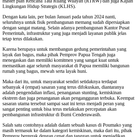
master plan Rencana Tata Ruang Wilayah (RTRW) dan juga Kajian
Lingkungan Hidup Strategis (KLHS).
Dengan kata lain, per bulan Januari pada tahun 2024 nanti,
seluruhnya untuk fisik pembangunan memang sudah dipersiapkan
dengan sangat matang. Selain adanya pembangunan Kantor Pusat
Pemerintah, infrastruktur yang juga menjadi layanan publik jelas
tetap terus dilakukan.
Karena berupaya untuk membangun gedung pemerintahan yang
layak dan bagus, maka pihak Pemprov Papua Tengah juga
menegaskan dan memiliki komitmen yang sangat kuat untuk
memastikan agar seluruh masyarakat di Papua memiliki bangunan
rumah yang bagus, mewah serta layak huni.
Maka dari itu, untuk masyarakat sendiri setidaknya terdapat
sebanyak 4 (empat) sasaran yang terus difokuskan, diantaranya
adalah pengendalian inflasi, penanganan stunting, kemiskinan
ekstrem dan juga penanganan akan pengangguran terbuka. Keempat
sasaran utama tersebut sampai saat ini terus menjadi peran yang
sangat penting untuk bisa terus melakukan percepatan akan
pembangunan infrastruktur di Bumi Cenderawasih.
Salah satu contohnya adalah dalam sebuah kasus di Poumako yang
masih termasuk ke dalam kategori kemiskinan, maka dari itu, pihak
Pemprov bergerak dengan cepat dan tanggap untuk menjadikan