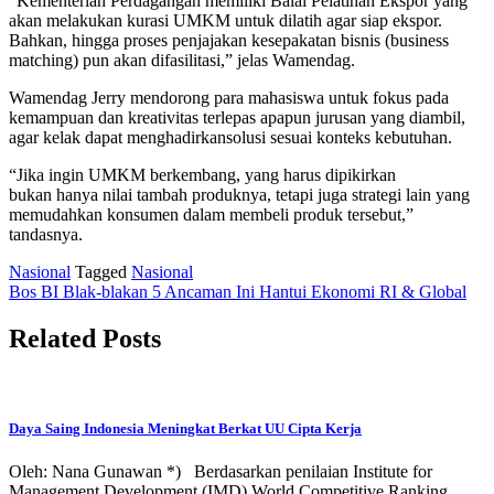
“Kementerian Perdagangan memiliki Balai Pelatihan Ekspor yang
akan melakukan kurasi UMKM untuk dilatih agar siap ekspor.
Bahkan, hingga proses penjajakan kesepakatan bisnis (business
matching) pun akan difasilitasi,” jelas Wamendag.
Wamendag Jerry mendorong para mahasiswa untuk fokus pada
kemampuan dan kreativitas terlepas apapun jurusan yang diambil,
agar kelak dapat menghadirkansolusi sesuai konteks kebutuhan.
“Jika ingin UMKM berkembang, yang harus dipikirkan
bukan hanya nilai tambah produknya, tetapi juga strategi lain yang
memudahkan konsumen dalam membeli produk tersebut,”
tandasnya.
Nasional
Tagged
Nasional
Post
Bos BI Blak-blakan 5 Ancaman Ini Hantui Ekonomi RI & Global
navigation
Related Posts
Daya Saing Indonesia Meningkat Berkat UU Cipta Kerja
Oleh: Nana Gunawan *) Berdasarkan penilaian Institute for
Management Development (IMD) World Competitive Ranking