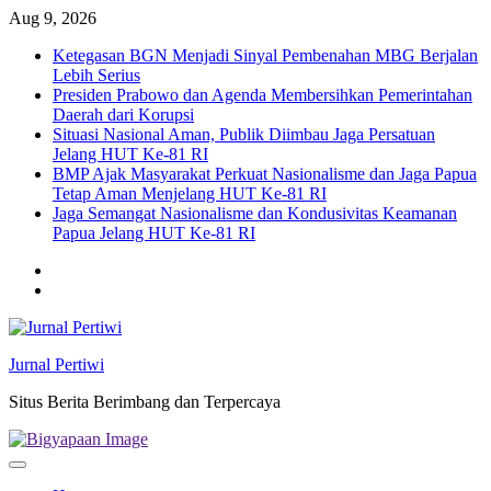
Skip
Aug 9, 2026
to
Ketegasan BGN Menjadi Sinyal Pembenahan MBG Berjalan
content
Lebih Serius
Presiden Prabowo dan Agenda Membersihkan Pemerintahan
Daerah dari Korupsi
Situasi Nasional Aman, Publik Diimbau Jaga Persatuan
Jelang HUT Ke-81 RI
BMP Ajak Masyarakat Perkuat Nasionalisme dan Jaga Papua
Tetap Aman Menjelang HUT Ke-81 RI
Jaga Semangat Nasionalisme dan Kondusivitas Keamanan
Papua Jelang HUT Ke-81 RI
Twitter
facebook
Jurnal Pertiwi
Situs Berita Berimbang dan Terpercaya