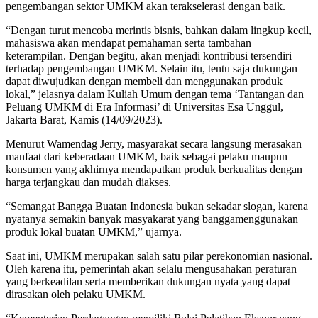
pengembangan sektor UMKM akan terakselerasi dengan baik.
“Dengan turut m
encoba merinti
s bisnis, bahkan dalam lingkup kecil,
mahasiswa akan mendapat pemahaman serta tambahan
keterampilan. Dengan begitu, akan menjadi kontribusi tersendiri
terhadap pengembangan UMKM. Selain itu, tentu saja dukungan
dapat diwujudkan dengan membeli dan menggunakan produk
lokal,” jelasnya dalam Kuliah Umum dengan tema ‘Tantangan dan
Peluang UMKM di Era Informasi’ di Universitas Esa Unggul,
Jakarta Barat, Kamis (14/09/2023).
Menurut Wamendag Jerry, masyarakat secara langsung merasakan
manfaat dari keberadaan UMKM, baik sebagai pelaku maupun
konsumen yang akhirnya mendapatkan produk berkualitas dengan
harga terjangkau dan mudah diakses.
“Semanga
t Bangga Buatan Indonesia bukan sekadar slogan, karena
nyatanya semakin banyak masyakarat yang banggamenggunakan
produk lokal buatan UMKM,” ujarnya.
Saat ini, UMKM merupakan salah satu pilar perekonomian nasional.
Oleh karena itu, pemerintah akan selalu mengusahakan peraturan
yang berkeadilan serta memberikan dukungan nyata yang dapat
dirasakan oleh pelaku UMKM.