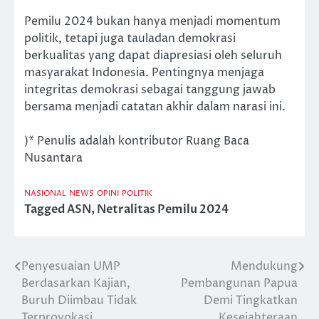
Pemilu 2024 bukan hanya menjadi momentum
politik, tetapi juga tauladan demokrasi
berkualitas yang dapat diapresiasi oleh seluruh
masyarakat Indonesia. Pentingnya menjaga
integritas demokrasi sebagai tanggung jawab
bersama menjadi catatan akhir dalam narasi ini.
)* Penulis adalah kontributor Ruang Baca
Nusantara
NASIONAL
NEWS
OPINI
POLITIK
Tagged
ASN
,
Netralitas Pemilu 2024
Penyesuaian UMP
Mendukung
Post
Berdasarkan Kajian,
Pembangunan Papua
navigation
Buruh Diimbau Tidak
Demi Tingkatkan
Terprovokasi
Kesejahteraan