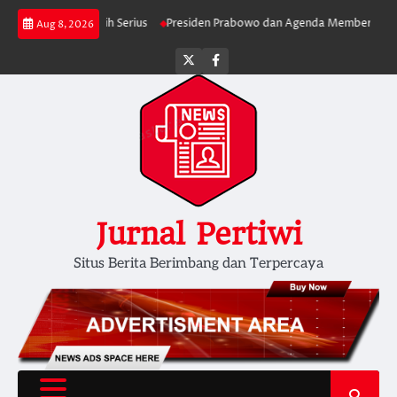
Skip
rjalan Lebih Serius
Presiden Prabowo dan Agenda Membersihkan Pemerin
Aug 8, 2026
to
content
Twitter
facebook
Jurnal Pertiwi
Situs Berita Berimbang dan Terpercaya