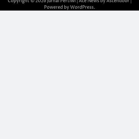
Copyright © 2026
Jurnal Pertiwi
| Ace News by
Ascendoor
|
Powered by
WordPress
.