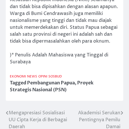
dan tidak bisa dipisahkan dengan alasan apapun.
Warga di Bumi Cendrawasih juga memiliki
nasionalisme yang tinggi dan tidak mau diajak
untuk memerdekakan diri. Status Papua sebagai
salah satu provinsi di negeri ini adalah sah dan
tidak bisa dipermasalahkan oleh para oknum.
)* Penulis Adalah Mahasiswa yang Tinggal di
Surabaya
EKONOMI
NEWS
OPINI
SOSBUD
Tagged
Pembangunan Papua
,
Proyek
Strategis Nasional (PSN)
Mengapresiasi Sosialisasi
Akademisi Serukan
Post
UU Cipta Kerja di Berbagai
Pentingnya Pemilu
navigation
Daerah
Damai