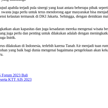
ujud apabila terjadi pula sinergi yang kuat antara beberapa pihak sepe
hak swasta juga perlu untuk terus mendorong agar masyarakat bisa men
si kelautan termasuk di DKI Jakarta. Sehingga, dengan demikian mak
ngkatkan akan kapasitas dan juga kesadaran mereka mengenai wisata be
ng juga perlu dan penting untuk dilakukan adalah dengan meningkatka
ga listrik.
rus dilakukan di Indonesia, terlebih karena Tanah Air menjadi tuan 
ontohan yang baik bagi dunia mengenai bagaimana pengelolaan akan kek
ru.
S Forum 2023 Bali
eserta KTT AIS 2023