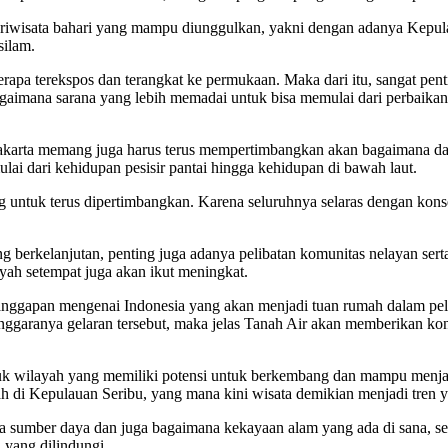
riwisata bahari yang mampu diunggulkan, yakni dengan adanya Kepulau
silam.
pa terekspos dan terangkat ke permukaan. Maka dari itu, sangat penti
gaimana sarana yang lebih memadai untuk bisa memulai dari perbaikan f
Jakarta memang juga harus terus mempertimbangkan akan bagaimana da
lai dari kehidupan pesisir pantai hingga kehidupan di bawah laut.
g untuk terus dipertimbangkan. Karena seluruhnya selaras dengan kon
erkelanjutan, penting juga adanya pelibatan komunitas nelayan serta 
yah setempat juga akan ikut meningkat.
 tanggapan mengenai Indonesia yang akan menjadi tuan rumah dalam 
ranya gelaran tersebut, maka jelas Tanah Air akan memberikan kontr
asuk wilayah yang memiliki potensi untuk berkembang dan mampu menja
ah di Kepulauan Seribu, yang mana kini wisata demikian menjadi tren
 sumber daya dan juga bagaimana kekayaan alam yang ada di sana, sepe
 yang dilindungi.