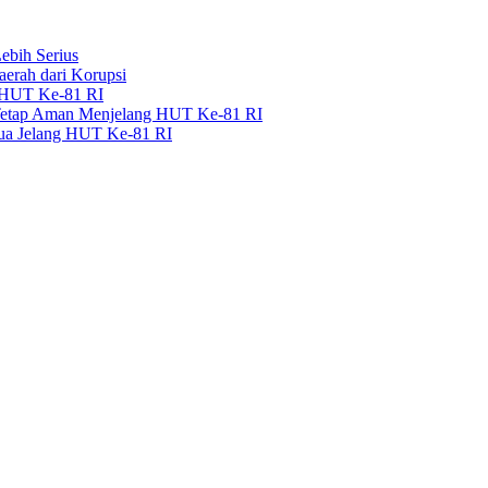
bih Serius
erah dari Korupsi
g HUT Ke-81 RI
 Tetap Aman Menjelang HUT Ke-81 RI
pua Jelang HUT Ke-81 RI