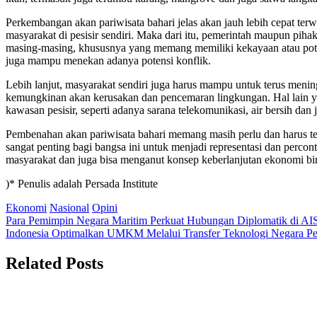
Perkembangan akan pariwisata bahari jelas akan jauh lebih cepat terw
masyarakat di pesisir sendiri. Maka dari itu, pemerintah maupun pi
masing-masing, khususnya yang memang memiliki kekayaan atau poten
juga mampu menekan adanya potensi konflik.
Lebih lanjut, masyarakat sendiri juga harus mampu untuk terus meni
kemungkinan akan kerusakan dan pencemaran lingkungan. Hal lain ya
kawasan pesisir, seperti adanya sarana telekomunikasi, air bersih dan ju
Pembenahan akan pariwisata bahari memang masih perlu dan harus te
sangat penting bagi bangsa ini untuk menjadi representasi dan perc
masyarakat dan juga bisa menganut konsep keberlanjutan ekonomi bi
)* Penulis adalah Persada Institute
Ekonomi
Nasional
Opini
Post
Para Pemimpin Negara Maritim Perkuat Hubungan Diplomatik di AI
Indonesia Optimalkan UMKM Melalui Transfer Teknologi Negara P
navigation
Related Posts