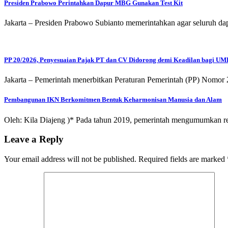
Presiden Prabowo Perintahkan Dapur MBG Gunakan Test Kit
Jakarta – Presiden Prabowo Subianto memerintahkan agar seluruh 
PP 20/2026, Penyesuaian Pajak PT dan CV Didorong demi Keadilan bagi U
Jakarta – Pemerintah menerbitkan Peraturan Pemerintah (PP) Nomor 
Pembangunan IKN Berkomitmen Bentuk Keharmonisan Manusia dan Alam
Oleh: Kila Diajeng )* Pada tahun 2019, pemerintah mengumumkan r
Leave a Reply
Your email address will not be published.
Required fields are marked