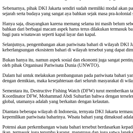
Sebenarnya, pihak DKI Jakarta sendiri sudah memiliki modal akan pa
sejarah serta budaya yang sangat aya bahkan sejak masa pra-kolonial 
Hanya saja, disayangkan karena memang selama ini masih belum sebera
bahkan dari berbagai macam aspek harus terus dilakukan termasuk ba
bagi para wisatawan seperti kapal layar dan kapal.
Selanjutnya, pengembangan akan pariwisata bahari di wilayah DKI 
keberlangsungan ekosistem bahari di wilayah tersebut yang dapat dimu
Bukan hanya itu, namun aspek sosial dan ekonomi juga sangat pentin
oleh pihak Organisasi Pariwisata Dunia (UNWTO).
Dalam hal untuk melakukan pembangunan pada pariwisata bahari yang b
dengan demikian, maka kesejahteraan dari seluruh masyarakat di wila
Sementara itu, Destructive Fishing Watch (DFW) turut memberikan
Koordinator DFW, Mohammad Abdi Suhurfan bahwa dengan terselengga
global, utamanya adalah yang berkaitan dengan kelautan.
Diantara beberapa wilayah di Indonesia, ternyata DKI Jakarta term
kepemilikan pariwisata baharinya. Wisata bahari yang dimaksud adal
Potensi akan perkembangan wisata bahari tersebut berdasarkan kepada
ikan, termasuk juga terumbu karang, mangrove dan juga satwa langka