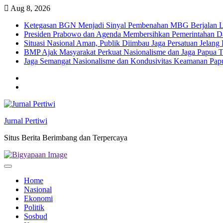
Skip
Aug 8, 2026
to
Ketegasan BGN Menjadi Sinyal Pembenahan MBG Berjalan Le
content
Presiden Prabowo dan Agenda Membersihkan Pemerintahan Da
Situasi Nasional Aman, Publik Diimbau Jaga Persatuan Jelan
BMP Ajak Masyarakat Perkuat Nasionalisme dan Jaga Papua
Jaga Semangat Nasionalisme dan Kondusivitas Keamanan Pa
Twitter
facebook
Jurnal Pertiwi
Situs Berita Berimbang dan Terpercaya
Home
Nasional
Ekonomi
Politik
Sosbud