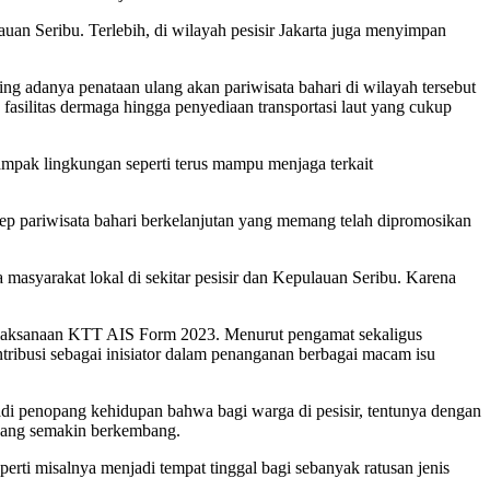
an Seribu. Terlebih, di wilayah pesisir Jakarta juga menyimpan
ng adanya penataan ulang akan pariwisata bahari di wilayah tersebut
asilitas dermaga hingga penyediaan transportasi laut yang cukup
mpak lingkungan seperti terus mampu menjaga terkait
sep pariwisata bahari berkelanjutan yang memang telah dipromosikan
masyarakat lokal di sekitar pesisir dan Kepulauan Seribu. Karena
pelaksanaan KTT AIS Form 2023. Menurut pengamat sekaligus
ibusi sebagai inisiator dalam penanganan berbagai macam isu
di penopang kehidupan bahwa bagi warga di pesisir, tentunya dengan
 yang semakin berkembang.
rti misalnya menjadi tempat tinggal bagi sebanyak ratusan jenis