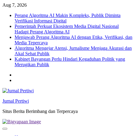
Skip
Aug 7, 2026
to
Perang Algoritma AI Makin Kompleks, Publik Diminta
content
Verifikasi Informasi Digital
Pemerintah Perkuat Ekosistem Media Digital Nasional
Hadapi Perang Algoritma AI
Menjawab Perang Algoritma AI dengan Etika, Verifikasi, dan
Media Tepercaya
Algoritma Mengejar Atensi, Jurnalisme Menjaga Akurasi dan
Akal Sehat Publik
Kabinet Bayangan Perlu Hindari Kegaduhan Politik yang
Merugikan Publik
Twitter
facebook
Jurnal Pertiwi
Situs Berita Berimbang dan Terpercaya