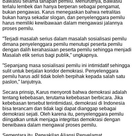
Bawaslu selama tahapan pemilu. Menurutnya, Bawaslu
terlalu lembek dan hanya berperan sebagai pengamat,
bukan pengawas. Karus menegaskan bahwa netralitas
bukan hanya sekadar slogan, dan penyelenggara pemilu
harus memiliki kewibawaan dalam mengawasi jalannya
proses pemilu.
”Terjadi masalah serius dalam masalah sosialisasi pemilu
dimana penyelenggara pemilu menutupi peserta pemilu
dengan dalih kerahasiaan peserta pemilu sehingga menjadi
Masalah etik serius bagi publik,” ungkapnya.
”Sepanjang masa sosialisasi pemilu ini intimidatif sehingga
sulit untuk berjalan koridor demokrasi. Penyelenggara
pemilu harus adil tidak boleh berpihak kepada salah satu
paslon,” lanjutnya.
Secara prinsip, Karus menyoroti bahwa demokrasi adalah
tentang kebebasan, terutama kebebasan berbicara. Jika
kebebasan tersebut terintimidasi, demokrasi di Indonesia
bisa terancam dan tidak lagi dapat dianggap sebagai
demokrasi sejati. Oleh karena itu, penyelenggara pemilu
diingatkan untuk menjaga integritas demokrasi dengan
berwibawa dalam mengawal proses pemilu.
Sementara itu, Perwakilan Aliansi Penyelamat