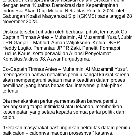
dengan tema “Kualitas Demokrasi dan Kepemimpinan
Indonesia Akan Diuji Melalui Netralitas Pemilu 2024” oleh
Gabungan Koalisi Masyarakat Sipil (GKMS) pada tanggal 28
November 2023.
Diskusi tersebut dihadiri oleh berbagai pihak, termasuk Co
Captain Timnas Anies – Muhaimin, Al Muzammil Yusuf, Jubir
TPN Ganjar – Mahfud, Aiman Witjaksono, Ketua DKPP
Heddy Lugito, Pemantau JPPR Zaki, Peneliti Formappi
Lucius Karus, serta perwakilan Aliansi Penyelamat
Konstitusi/aktivis 98, Azwar Furgudyqma.
Co-Captain Timnas Anies – Muhaimin, Al Muzammil Yusuf,
menegaskan bahwa netralitas pemilu sangat krusial karena
akan mempengaruhi sejauh mana keadilan dalam proses
pemilihan, yang harus bebas dari intervensi pihak-pihak
tertentu.
Dia menekankan perlunya memastikan bahwa pemilu
berlangsung tanpa intimidasi atau tekanan, memberikan
kesempatan yang setara kepada semua partai politik dan
calon.
”Gerakan masyarakat pasti inginkan netralitas dalam pemilu,
baik calon – calonnya maupun prosesnya,” katanya.