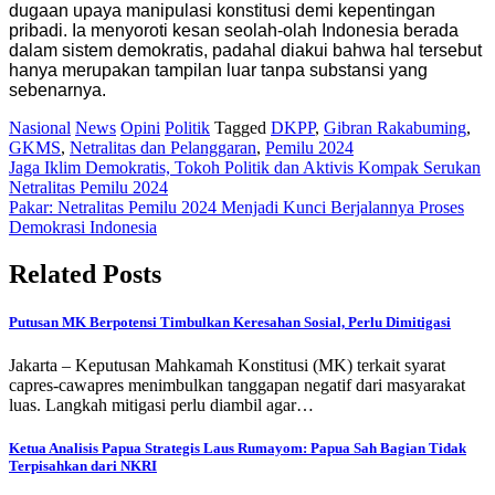
dugaan upaya manipulasi konstitusi demi kepentingan
pribadi. Ia menyoroti kesan seolah-olah Indonesia berada
dalam sistem demokratis, padahal diakui bahwa hal tersebut
hanya merupakan tampilan luar tanpa substansi yang
sebenarnya.
Nasional
News
Opini
Politik
Tagged
DKPP
,
Gibran Rakabuming
,
GKMS
,
Netralitas dan Pelanggaran
,
Pemilu 2024
Post
Jaga Iklim Demokratis, Tokoh Politik dan Aktivis Kompak Serukan
Netralitas Pemilu 2024
navigation
Pakar: Netralitas Pemilu 2024 Menjadi Kunci Berjalannya Proses
Demokrasi Indonesia
Related Posts
Putusan MK Berpotensi Timbulkan Keresahan Sosial, Perlu Dimitigasi
Jakarta – Keputusan Mahkamah Konstitusi (MK) terkait syarat
capres-cawapres menimbulkan tanggapan negatif dari masyarakat
luas. Langkah mitigasi perlu diambil agar…
Ketua Analisis Papua Strategis Laus Rumayom: Papua Sah Bagian Tidak
Terpisahkan dari NKRI