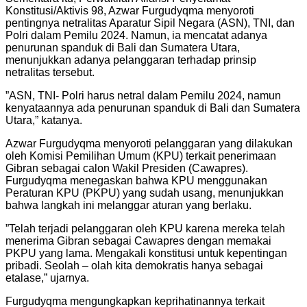
Konstitusi/Aktivis 98, Azwar Furgudyqma menyoroti
pentingnya netralitas Aparatur Sipil Negara (ASN), TNI, dan
Polri dalam Pemilu 2024. Namun, ia mencatat adanya
penurunan spanduk di Bali dan Sumatera Utara,
menunjukkan adanya pelanggaran terhadap prinsip
netralitas tersebut.
”ASN, TNI- Polri harus netral dalam Pemilu 2024, namun
kenyataannya ada penurunan spanduk di Bali dan Sumatera
Utara,” katanya.
Azwar Furgudyqma menyoroti pelanggaran yang dilakukan
oleh Komisi Pemilihan Umum (KPU) terkait penerimaan
Gibran sebagai calon Wakil Presiden (Cawapres).
Furgudyqma menegaskan bahwa KPU menggunakan
Peraturan KPU (PKPU) yang sudah usang, menunjukkan
bahwa langkah ini melanggar aturan yang berlaku.
”Telah terjadi pelanggaran oleh KPU karena mereka telah
menerima Gibran sebagai Cawapres dengan memakai
PKPU yang lama. Mengakali konstitusi untuk kepentingan
pribadi. Seolah – olah kita demokratis hanya sebagai
etalase,” ujarnya.
Furgudyqma mengungkapkan keprihatinannya terkait