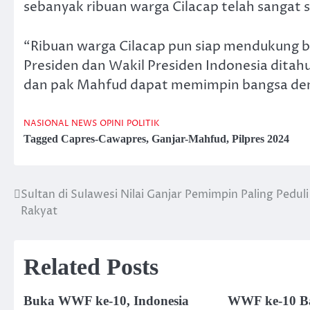
sebanyak ribuan warga Cilacap telah sangat
“Ribuan warga Cilacap pun siap mendukung
Presiden dan Wakil Presiden Indonesia ditah
dan pak Mahfud dapat memimpin bangsa denga
NASIONAL
NEWS
OPINI
POLITIK
Tagged
Capres-Cawapres
,
Ganjar-Mahfud
,
Pilpres 2024
Sultan di Sulawesi Nilai Ganjar Pemimpin Paling Peduli
Post
Rakyat
navigation
Related Posts
Buka WWF ke-10, Indonesia
WWF ke-10 Bal