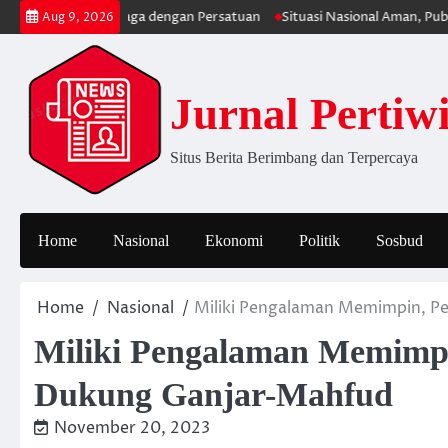
Skip
ilai Harus Dijaga dengan Persatuan
Situasi Nasional Aman, Publik Di
Aug 9, 2026
to
content
Jurnal Pertiw
Situs Berita Berimbang dan Terpercaya
Home
Nasional
Ekonomi
Politik
Sosbud
Home
Nasional
Miliki Pengalaman Memimpin, P
Miliki Pengalaman Memimp
Dukung Ganjar-Mahfud
November 20, 2023