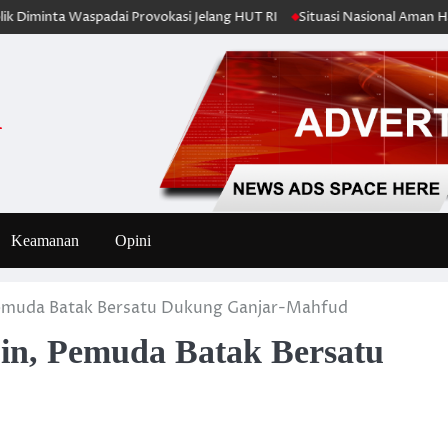
minta Waspadai Provokasi Jelang HUT RI
Situasi Nasional Aman Harus Di
i
Keamanan
Opini
emuda Batak Bersatu Dukung Ganjar-Mahfud
in, Pemuda Batak Bersatu