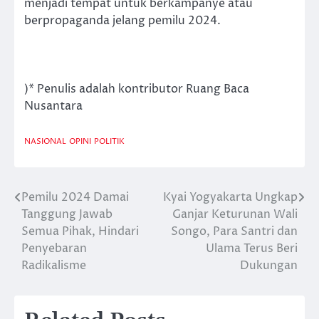
menjadi tempat untuk berkampanye atau
berpropaganda jelang pemilu 2024.
)* Penulis adalah kontributor Ruang Baca
Nusantara
NASIONAL
OPINI
POLITIK
Pemilu 2024 Damai
Kyai Yogyakarta Ungkap
Post
Tanggung Jawab
Ganjar Keturunan Wali
navigation
Semua Pihak, Hindari
Songo, Para Santri dan
Penyebaran
Ulama Terus Beri
Radikalisme
Dukungan