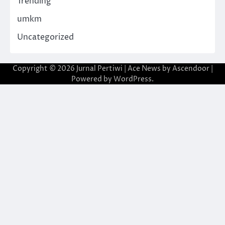
Trending
umkm
Uncategorized
Copyright © 2026
Jurnal Pertiwi
| Ace News by
Ascendoor
|
Powered by
WordPress
.