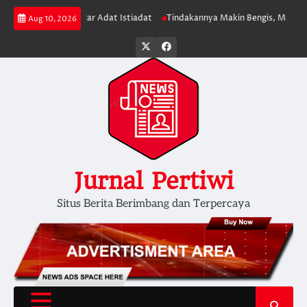
Skip
t dan Langgar Adat Istiadat
Tindakannya Makin Bengis, Mahasiswa Papua
Aug 10, 2026
to
content
Twitter
facebook
Jurnal Pertiwi
Situs Berita Berimbang dan Terpercaya