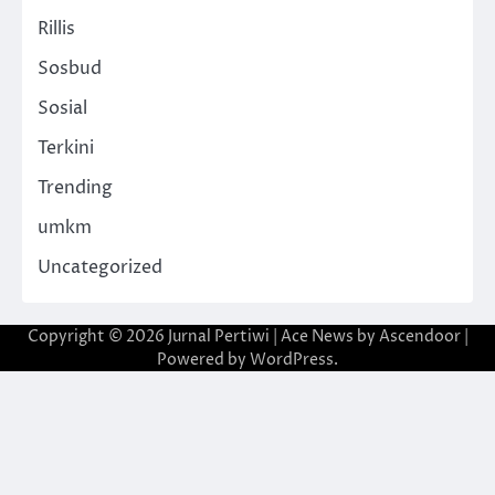
Rillis
Sosbud
Sosial
Terkini
Trending
umkm
Uncategorized
Copyright © 2026
Jurnal Pertiwi
| Ace News by
Ascendoor
|
Powered by
WordPress
.