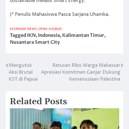
sustainable melalui Smart Energy.
)* Penulis Mahasiswa Pasca Sarjana Uhamka.
EKONOMI
NEWS
OPINI
SOSBUD
Tagged
IKN
,
Indonesia
,
Kalimantan Timur
,
Nusantara Smart City
Mengutuk
Ratusan Ribu Warga Makassar
Post
Aksi Brutal
Apresiasi Komitmen Ganjar Dukung
navigation
KST di Papua
Kemanusiaan Palestina
Related Posts