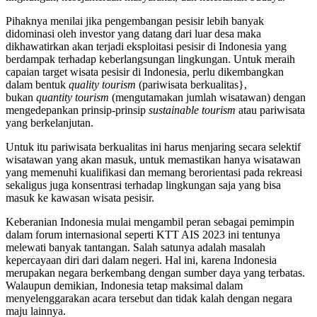
Pihaknya menilai jika pengembangan pesisir lebih banyak
didominasi oleh investor yang datang dari luar desa maka
dikhawatirkan akan terjadi eksploitasi pesisir di Indonesia yang
berdampak terhadap keberlangsungan lingkungan. Untuk meraih
capaian target wisata pesisir di Indonesia, perlu dikembangkan
dalam bentuk
quality tourism
(pariwisata berkualitas},
bukan
quantity tourism
(mengutamakan jumlah wisatawan) dengan
mengedepankan prinsip-prinsip
sustainable tourism
atau pariwisata
yang berkelanjutan.
Untuk itu pariwisata berkualitas ini harus menjaring secara selektif
wisatawan yang akan masuk, untuk memastikan hanya wisatawan
yang memenuhi kualifikasi dan memang berorientasi pada rekreasi
sekaligus juga konsentrasi terhadap lingkungan saja yang bisa
masuk ke kawasan wisata pesisir.
Keberanian Indonesia mulai mengambil peran sebagai pemimpin
dalam forum internasional seperti KTT AIS 2023 ini tentunya
melewati banyak tantangan. Salah satunya adalah masalah
kepercayaan diri dari dalam negeri. Hal ini, karena Indonesia
merupakan negara berkembang dengan sumber daya yang terbatas.
Walaupun demikian, Indonesia tetap maksimal dalam
menyelenggarakan acara tersebut dan tidak kalah dengan negara
maju lainnya.