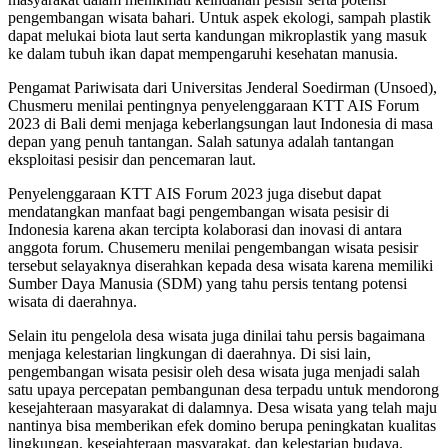
pengembangan wisata bahari. Untuk aspek ekologi, sampah plastik
dapat melukai biota laut serta kandungan mikroplastik yang masuk
ke dalam tubuh ikan dapat mempengaruhi kesehatan manusia.
Pengamat Pariwisata dari Universitas Jenderal Soedirman (Unsoed),
Chusmeru menilai pentingnya penyelenggaraan KTT AIS Forum
2023 di Bali demi menjaga keberlangsungan laut Indonesia di masa
depan yang penuh tantangan. Salah satunya adalah tantangan
eksploitasi pesisir dan pencemaran laut.
Penyelenggaraan KTT AIS Forum 2023 juga disebut dapat
mendatangkan manfaat bagi pengembangan wisata pesisir di
Indonesia karena akan tercipta kolaborasi dan inovasi di antara
anggota forum. Chusemeru menilai pengembangan wisata pesisir
tersebut selayaknya diserahkan kepada desa wisata karena memiliki
Sumber Daya Manusia (SDM) yang tahu persis tentang potensi
wisata di daerahnya.
Selain itu pengelola desa wisata juga dinilai tahu persis bagaimana
menjaga kelestarian lingkungan di daerahnya. Di sisi lain,
pengembangan wisata pesisir oleh desa wisata juga menjadi salah
satu upaya percepatan pembangunan desa terpadu untuk mendorong
kesejahteraan masyarakat di dalamnya. Desa wisata yang telah maju
nantinya bisa memberikan efek domino berupa peningkatan kualitas
lingkungan, kesejahteraan masyarakat, dan kelestarian budaya.