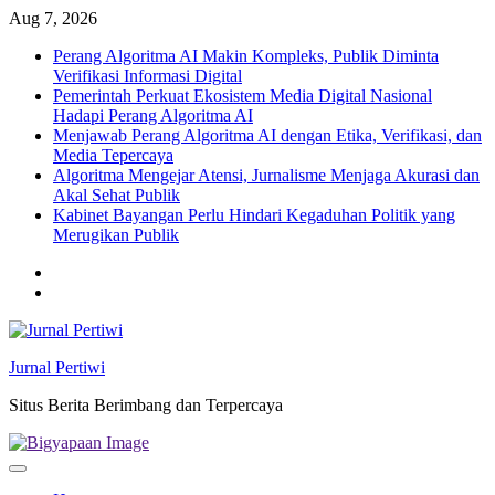
Skip
Aug 7, 2026
to
Perang Algoritma AI Makin Kompleks, Publik Diminta
content
Verifikasi Informasi Digital
Pemerintah Perkuat Ekosistem Media Digital Nasional
Hadapi Perang Algoritma AI
Menjawab Perang Algoritma AI dengan Etika, Verifikasi, dan
Media Tepercaya
Algoritma Mengejar Atensi, Jurnalisme Menjaga Akurasi dan
Akal Sehat Publik
Kabinet Bayangan Perlu Hindari Kegaduhan Politik yang
Merugikan Publik
Twitter
facebook
Jurnal Pertiwi
Situs Berita Berimbang dan Terpercaya