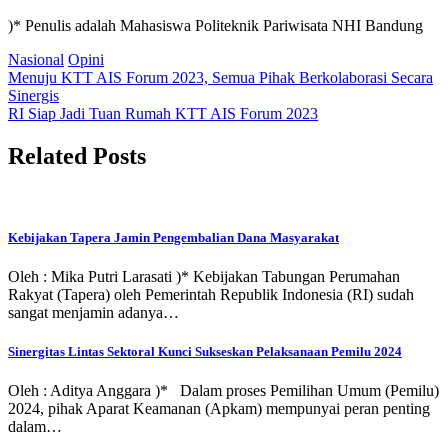
)* Penulis adalah Mahasiswa Politeknik Pariwisata NHI Bandung
Nasional
Opini
Post
Menuju KTT AIS Forum 2023, Semua Pihak Berkolaborasi Secara
Sinergis
navigation
RI Siap Jadi Tuan Rumah KTT AIS Forum 2023
Related Posts
Kebijakan Tapera Jamin Pengembalian Dana Masyarakat
Oleh : Mika Putri Larasati )* Kebijakan Tabungan Perumahan
Rakyat (Tapera) oleh Pemerintah Republik Indonesia (RI) sudah
sangat menjamin adanya…
Sinergitas Lintas Sektoral Kunci Sukseskan Pelaksanaan Pemilu 2024
Oleh : Aditya Anggara )* Dalam proses Pemilihan Umum (Pemilu)
2024, pihak Aparat Keamanan (Apkam) mempunyai peran penting
dalam…