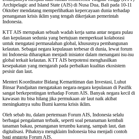
Archipelagic and Island State (AIS) di Nusa Dua, Bali pada 10-11
Oktober mendatang memperlihatkan kepercayaan dunia terhadap
penanganan krisis iklim yang tengah dikerjakan pemerintah
Indonesia.
KTT AIS merupakan sebuah wadah kerja sama antar negara pulau
dan kepulauan sedunia yang bertujuan memperkuat kolaborasi
untuk mengatasi permasalahan global, khususnya pembangunan
kelautan. Sebagai negara kepulauan terbesar di dunia, lewat forum
ini Indonesia diharapkan menjadi inisiator dalam menangani isu-isu
global terkait kelautan. KTT AIS berpotensi menghasilkan
kesepakatan yang mengarah pada perbaikan kualitas ekosistem
pesisir dan laut.
Menteri Koordinator Bidang Kemaritiman dan Investasi, Luhut
Binsar Pandjaitan mengatakan negara-negara kepulauan di Pasifik
sangat berkepentingan terhadap Forum AIS. Banyak negara kecil di
kawasan itu bisa hilang jika permukaan air laut naik akibat
meningkatnya suhu Bumi karena krisis iklim.
Oleh sebab itu, dalam pertemuan Forum AIS, Indonesia selalu
berbagai pengalaman terbaik, seperti soal penanaman kembali
tanaman bakau, penanganan terumbu karang, sampah laut, dan
digitalisasi. Pihaknya mengklaim Indonesia bisa menjadi contoh
bagi anggota Forum AIS.