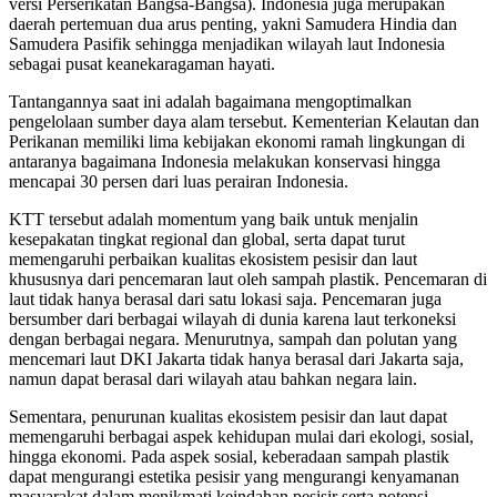
versi Perserikatan Bangsa-Bangsa). Indonesia juga merupakan
daerah pertemuan dua arus penting, yakni Samudera Hindia dan
Samudera Pasifik sehingga menjadikan wilayah laut Indonesia
sebagai pusat keanekaragaman hayati.
Tantangannya saat ini adalah bagaimana mengoptimalkan
pengelolaan sumber daya alam tersebut. Kementerian Kelautan dan
Perikanan memiliki lima kebijakan ekonomi ramah lingkungan di
antaranya bagaimana Indonesia melakukan konservasi hingga
mencapai 30 persen dari luas perairan Indonesia.
KTT tersebut adalah momentum yang baik untuk menjalin
kesepakatan tingkat regional dan global, serta dapat turut
memengaruhi perbaikan kualitas ekosistem pesisir dan laut
khususnya dari pencemaran laut oleh sampah plastik. Pencemaran di
laut tidak hanya berasal dari satu lokasi saja. Pencemaran juga
bersumber dari berbagai wilayah di dunia karena laut terkoneksi
dengan berbagai negara. Menurutnya, sampah dan polutan yang
mencemari laut DKI Jakarta tidak hanya berasal dari Jakarta saja,
namun dapat berasal dari wilayah atau bahkan negara lain.
Sementara, penurunan kualitas ekosistem pesisir dan laut dapat
memengaruhi berbagai aspek kehidupan mulai dari ekologi, sosial,
hingga ekonomi. Pada aspek sosial, keberadaan sampah plastik
dapat mengurangi estetika pesisir yang mengurangi kenyamanan
masyarakat dalam menikmati keindahan pesisir serta potensi