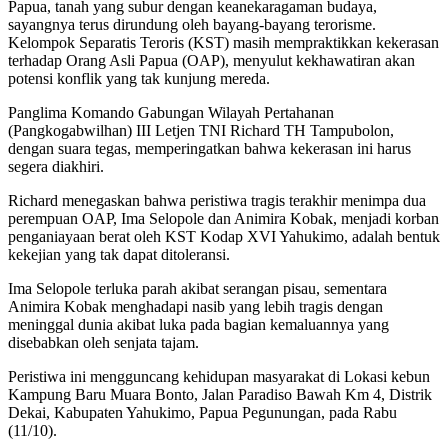
Papua, tanah yang subur dengan keanekaragaman budaya,
sayangnya terus dirundung oleh bayang-bayang terorisme.
Kelompok Separatis Teroris (KST) masih mempraktikkan kekerasan
terhadap Orang Asli Papua (OAP), menyulut kekhawatiran akan
potensi konflik yang tak kunjung mereda.
Panglima Komando Gabungan Wilayah Pertahanan
(Pangkogabwilhan) III Letjen TNI Richard TH Tampubolon,
dengan suara tegas, memperingatkan bahwa kekerasan ini harus
segera diakhiri.
Richard menegaskan bahwa peristiwa tragis terakhir menimpa dua
perempuan OAP, Ima Selopole dan Animira Kobak, menjadi korban
penganiayaan berat oleh KST Kodap XVI Yahukimo, adalah bentuk
kekejian yang tak dapat ditoleransi.
Ima Selopole terluka parah akibat serangan pisau, sementara
Animira Kobak menghadapi nasib yang lebih tragis dengan
meninggal dunia akibat luka pada bagian kemaluannya yang
disebabkan oleh senjata tajam.
Peristiwa ini mengguncang kehidupan masyarakat di Lokasi kebun
Kampung Baru Muara Bonto, Jalan Paradiso Bawah Km 4, Distrik
Dekai, Kabupaten Yahukimo, Papua Pegunungan, pada Rabu
(11/10).