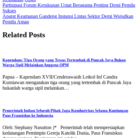
Post
Partisipasi Forum Kerukunan Umat Beragama Penting Demi Pemilu
Sukses
navigation
Aparat Keamanan Gandeng Instansi Lintas Sektor Demi Wujudkan
Pemilu Aman
Related Posts
Kapendam: Tiga Orang yang Tewas Tertembak di Puncak Jaya Bukan
Warga Sipil Melainkan Anggota OPM
Papua – Kapendam XVII/Cenderawasih Letkol Inf Candra
Kurniawan mengatakan tiga orang yang tertembak di Puncak Jaya
bukanlah warga sipil melainkan…
Pemerintah Imbau Seluruh Pihak Jaga Kondusivitas Selama Kunjungan
Paus Fransiskus ke Indonesia
Oleh: Stephany Nasution )* Pemerintah telah mempersiapkan
kedatangan Pemimpin Gereja Katolik Dunia, Paus Fransiskus