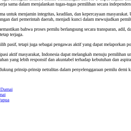
ja sama dalam menjalankan tugas-tugas pemilihan secara independen 
a untuk menjamin integritas, keadilan, dan kepercayaan masyarakat. U
ngan dari pemerintah daerah, menjadi kunci dalam mewujudkan pemilu 
mastikan bahwa proses pemilu berlangsung secara transparan, adil, da
etap terjaga.
lih pasif, tetapi juga sebagai pengawas aktif yang dapat melaporkan p
isipasi aktif masyarakat, Indonesia dapat melangkah menuju pemilih
han yang lebih responsif dan akuntabel terhadap kebutuhan dan aspira
kung prinsip-prinsip netralitas dalam penyelenggaraan pemilu demi k
 Damai
mai
Papua