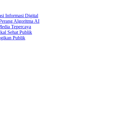
i Informasi Digital
Perang Algoritma AI
Media Tepercaya
kal Sehat Publik
gikan Publik