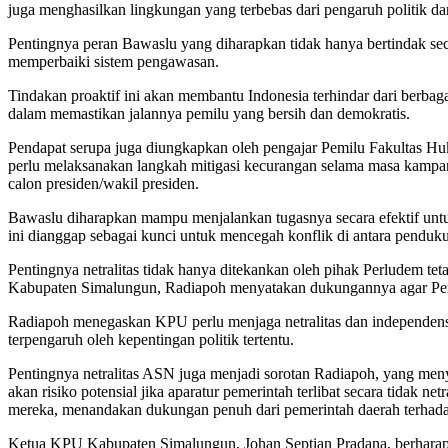
juga menghasilkan lingkungan yang terbebas dari pengaruh politik da
Pentingnya peran Bawaslu yang diharapkan tidak hanya bertindak secar
memperbaiki sistem pengawasan.
Tindakan proaktif ini akan membantu Indonesia terhindar dari berb
dalam memastikan jalannya pemilu yang bersih dan demokratis.
Pendapat serupa juga diungkapkan oleh pengajar Pemilu Fakultas H
perlu melaksanakan langkah mitigasi kecurangan selama masa kamp
calon presiden/wakil presiden.
Bawaslu diharapkan mampu menjalankan tugasnya secara efektif untuk
ini dianggap sebagai kunci untuk mencegah konflik di antara penduku
Pentingnya netralitas tidak hanya ditekankan oleh pihak Perludem te
Kabupaten Simalungun, Radiapoh menyatakan dukungannya agar Pemi
Radiapoh menegaskan KPU perlu menjaga netralitas dan independens
terpengaruh oleh kepentingan politik tertentu.
Pentingnya netralitas ASN juga menjadi sorotan Radiapoh, yang me
akan risiko potensial jika aparatur pemerintah terlibat secara tid
mereka, menandakan dukungan penuh dari pemerintah daerah terhadap
Ketua KPU Kabupaten Simalungun, Johan Septian Pradana, berharap a