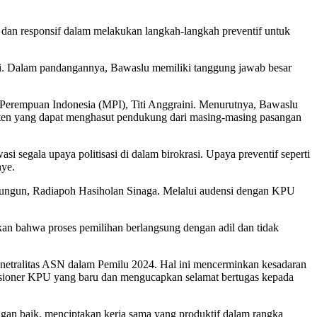
if dan responsif dalam melakukan langkah-langkah preventif untuk
asi. Dalam pandangannya, Bawaslu memiliki tanggung jawab besar
 Perempuan Indonesia (MPI), Titi Anggraini. Menurutnya, Bawaslu
ten yang dapat menghasut pendukung dari masing-masing pasangan
segala upaya politisasi di dalam birokrasi. Upaya preventif seperti
nye.
imalungun, Radiapoh Hasiholan Sinaga. Melalui audensi dengan KPU
an bahwa proses pemilihan berlangsung dengan adil dan tidak
netralitas ASN dalam Pemilu 2024. Hal ini mencerminkan kesadaran
Komisioner KPU yang baru dan mengucapkan selamat bertugas kepada
gan baik, menciptakan kerja sama yang produktif dalam rangka