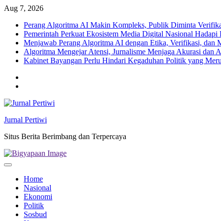
Skip
Aug 7, 2026
to
Perang Algoritma AI Makin Kompleks, Publik Diminta Verifikas
content
Pemerintah Perkuat Ekosistem Media Digital Nasional Hadapi 
Menjawab Perang Algoritma AI dengan Etika, Verifikasi, dan 
Algoritma Mengejar Atensi, Jurnalisme Menjaga Akurasi dan A
Kabinet Bayangan Perlu Hindari Kegaduhan Politik yang Meru
Twitter
facebook
Jurnal Pertiwi
Situs Berita Berimbang dan Terpercaya
Home
Nasional
Ekonomi
Politik
Sosbud