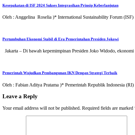
Kesepakatan di ISF 2024 Sukses Integrasikan Prinsip Keberlanjutan
Oleh : Anggelina Roselia )* International Sustainability Forum (IS
Pertumbuhan Ekonomi Stabil di Era Pemerintahan Presiden Jokowi
Jakarta – Di bawah kepemimpinan Presiden Joko Widodo, ekonomi I
Pemerintah Wujudkan Pembangunan IKN Dengan Strategi Terbaik
Oleh : Fabian Aditya Pratama )* Pemerintah Republik Indonesia (
Leave a Reply
Your email address will not be published.
Required fields are marked