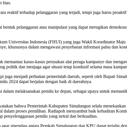
n bias.
a reaktif terhadap pelanggaran yang terjadi, tetapi juga harus proakt
agai bentuk pelanggaran atau manipulasi yang dapat merugikan demokr
ukum Universitas Indonesia (FHUI) yang juga Wakil Koordinator Maju
anye, khususnya dalam mengawasi penyebaran informasi palsu dan kon
 memantau kasus-kasus perusakan alat peraga kampanye dan mengawasi 
ng politik dan menjaga agar situasi tetap kondusif selama masa kampa
tapi juga menjadi perhatian pemerintah daerah, seperti oleh Bupati S
lu 2024 dapat berjalan dengan baik di daerahnya.
i dalam melaksanakan pemilu ke depan, sebagai upaya untuk memastik
nyatakan bahwa Pemerintah Kabupaten Simalungun selalu menekankan 
ak netral dalam proses pemilihan. Radiapoh menyambut baik kehadiran 
 penyelenggaraan pemilu yang netral dan berkualitas.
gar sinergitas antara Pemkab Simalungun dan KPU dapat terjalin den