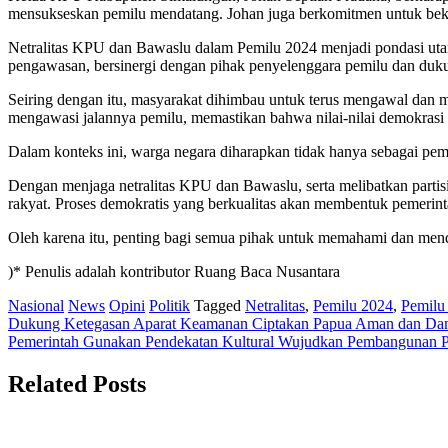
mensukseskan pemilu mendatang. Johan juga berkomitmen untuk beker
Netralitas KPU dan Bawaslu dalam Pemilu 2024 menjadi pondasi utam
pengawasan, bersinergi dengan pihak penyelenggara pemilu dan duku
Seiring dengan itu, masyarakat dihimbau untuk terus mengawal dan me
mengawasi jalannya pemilu, memastikan bahwa nilai-nilai demokrasi t
Dalam konteks ini, warga negara diharapkan tidak hanya sebagai pemi
Dengan menjaga netralitas KPU dan Bawaslu, serta melibatkan part
rakyat. Proses demokratis yang berkualitas akan membentuk pemerinta
Oleh karena itu, penting bagi semua pihak untuk memahami dan mendu
)* Penulis adalah kontributor Ruang Baca Nusantara
Nasional
News
Opini
Politik
Tagged
Netralitas
,
Pemilu 2024
,
Pemilu
Post
Dukung Ketegasan Aparat Keamanan Ciptakan Papua Aman dan Da
Pemerintah Gunakan Pendekatan Kultural Wujudkan Pembangunan 
navigation
Related Posts