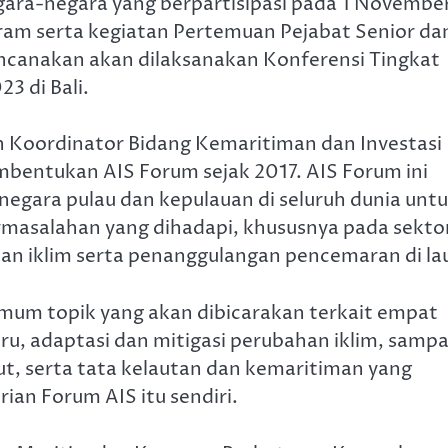
ara-negara yang berpartisipasi pada 1 Novembe
ram serta kegiatan Pertemuan Pejabat Senior da
encanakan akan dilaksanakan Konferensi Tingkat
3 di Bali.
n Koordinator Bidang Kemaritiman dan Investasi 
mbentukan AIS Forum sejak 2017. AIS Forum ini
egara pulau dan kepulauan di seluruh dunia unt
asalahan yang dihadapi, khususnya pada sekto
n iklim serta penanggulangan pencemaran di la
mum topik yang akan dibicarakan terkait empat
ru, adaptasi dan mitigasi perubahan iklim, samp
ut, serta tata kelautan dan kemaritiman yang
ian Forum AIS itu sendiri.