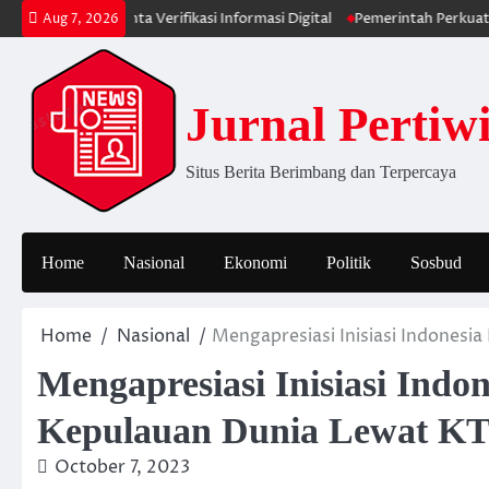
Skip
lik Diminta Verifikasi Informasi Digital
Pemerintah Perkuat Ekosistem
Aug 7, 2026
to
content
Jurnal Pertiw
Situs Berita Berimbang dan Terpercaya
Home
Nasional
Ekonomi
Politik
Sosbud
Home
Nasional
Mengapresiasi Inisiasi Indones
Mengapresiasi Inisiasi Indo
Kepulauan Dunia Lewat KT
October 7, 2023