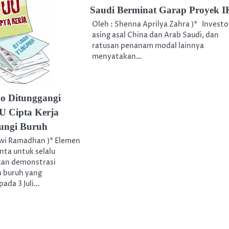
Saudi Berminat Garap Proyek 
Oleh : Shenna Aprilya Zahra )* Investo
asing asal China dan Arab Saudi, dan
ratusan penanam modal lainnya
menyatakan…
 Ditunggangi
U Cipta Kerja
dungi Buruh
Dwi Ramadhan )* Elemen
ta untuk selalu
kan demonstrasi
n buruh yang
ada 3 Juli…