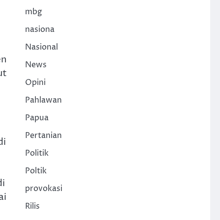
mbg
nasiona
Nasional
en
News
ut
Opini
Pahlawan
Papua
Pertanian
di
Politik
Poltik
di
provokasi
ai
Rilis