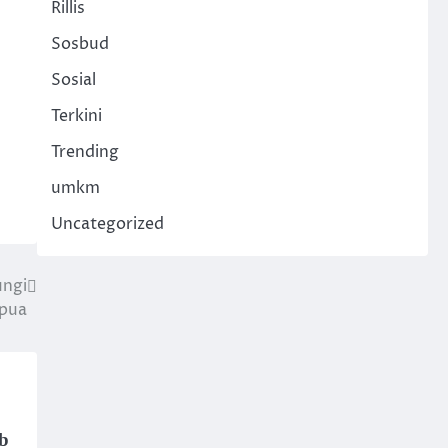
Rillis
Sosbud
Sosial
Terkini
Trending
umkm
Uncategorized
ungi
apua
b