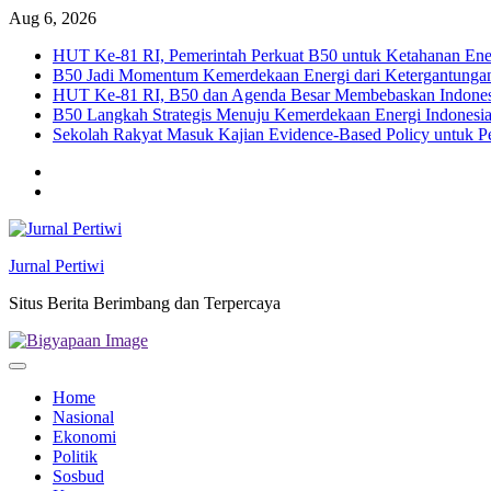
Skip
Aug 6, 2026
to
HUT Ke-81 RI, Pemerintah Perkuat B50 untuk Ketahanan Ener
content
B50 Jadi Momentum Kemerdekaan Energi dari Ketergantunga
HUT Ke-81 RI, B50 dan Agenda Besar Membebaskan Indones
B50 Langkah Strategis Menuju Kemerdekaan Energi Indonesi
Sekolah Rakyat Masuk Kajian Evidence-Based Policy untuk 
Twitter
facebook
Jurnal Pertiwi
Situs Berita Berimbang dan Terpercaya
Home
Nasional
Ekonomi
Politik
Sosbud