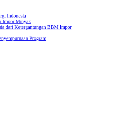
gi Indonesia
n Impor Minyak
ia dari Ketergantungan BBM Impor
a
Penyempurnaan Program