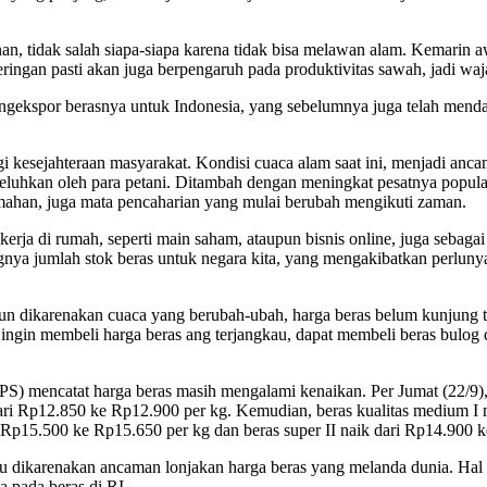
 tidak salah siapa-siapa karena tidak bisa melawan alam. Kemarin aw
ringan pasti akan juga berpengaruh pada produktivitas sawah, jadi waj
mengekspor berasnya untuk Indonesia, yang sebelumnya juga telah mend
i kesejahteraan masyarakat. Kondisi cuaca alam saat ini, menjadi anca
eluhkan oleh para petani. Ditambah dengan meningkat pesatnya popula
ahan, juga mata pencaharian yang mulai berubah mengikuti zaman.
rja di rumah, seperti main saham, ataupun bisnis online, juga sebaga
gnya jumlah stok beras untuk negara kita, yang mengakibatkan perluny
un dikarenakan cuaca yang berubah-ubah, harga beras belum kunjung tur
a ingin membeli harga beras ang terjangkau, dapat membeli beras bulo
PS) mencatat harga beras masih mengalami kenaikan. Per Jumat (22/9), 
ari Rp12.850 ke Rp12.900 per kg. Kemudian, beras kualitas medium I n
i Rp15.500 ke Rp15.650 per kg dan beras super II naik dari Rp14.900 
u dikarenakan ancaman lonjakan harga beras yang melanda dunia. Hal 
a pada beras di RI.