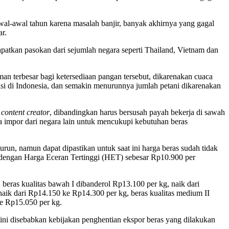
al-awal tahun karena masalah banjir, banyak akhirnya yang gagal
ar.
apatkan pasokan dari sejumlah negara seperti Thailand, Vietnam dan
man terbesar bagi ketersediaan pangan tersebut, dikarenakan cuaca
si di Indonesia, dan semakin menurunnya jumlah petani dikarenakan
i
content creator
, dibandingkan harus bersusah payah bekerja di sawah
a impor dari negara lain untuk mencukupi kebutuhan beras
un, namun dapat dipastikan untuk saat ini harga beras sudah tidak
g dengan Harga Eceran Tertinggi (HET) sebesar Rp10.900 per
beras kualitas bawah I dibanderol Rp13.100 per kg, naik dari
aik dari Rp14.150 ke Rp14.300 per kg, beras kualitas medium II
ke Rp15.050 per kg.
ini disebabkan kebijakan penghentian ekspor beras yang dilakukan