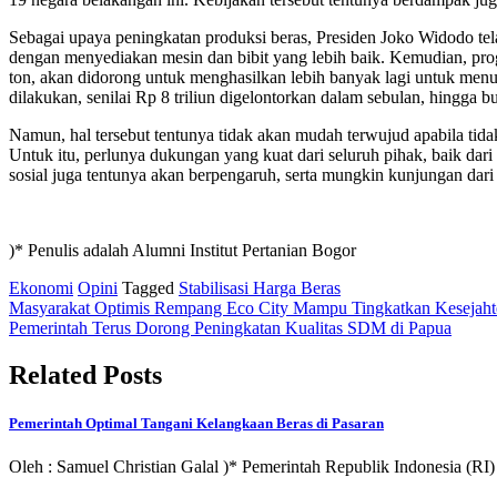
Sebagai upaya peningkatan produksi beras, Presiden Joko Widodo tel
dengan menyediakan mesin dan bibit yang lebih baik. Kemudian, prog
ton, akan didorong untuk menghasilkan lebih banyak lagi untuk men
dilakukan, senilai Rp 8 triliun digelontorkan dalam sebulan, hingga
Namun, hal tersebut tentunya tidak akan mudah terwujud apabila tida
Untuk itu, perlunya dukungan yang kuat dari seluruh pihak, baik dar
sosial juga tentunya akan berpengaruh, serta mungkin kunjungan dari
)* Penulis adalah Alumni Institut Pertanian Bogor
Ekonomi
Opini
Tagged
Stabilisasi Harga Beras
Post
Masyarakat Optimis Rempang Eco City Mampu Tingkatkan Kesejaht
Pemerintah Terus Dorong Peningkatan Kualitas SDM di Papua
navigation
Related Posts
Pemerintah Optimal Tangani Kelangkaan Beras di Pasaran
Oleh : Samuel Christian Galal )* Pemerintah Republik Indonesia (RI