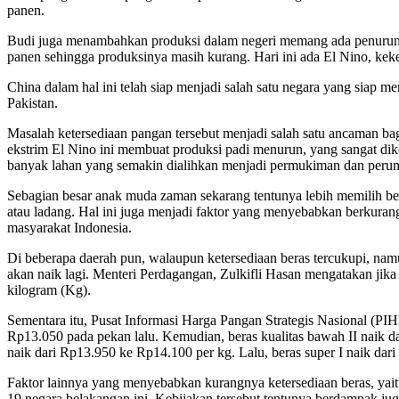
panen.
Budi juga menambahkan produksi dalam negeri memang ada penurunan,
panen sehingga produksinya masih kurang. Hari ini ada El Nino, keke
China dalam hal ini telah siap menjadi salah satu negara yang siap 
Pakistan.
Masalah ketersediaan pangan tersebut menjadi salah satu ancaman bag
ekstrim El Nino ini membuat produksi padi menurun, yang sangat dik
banyak lahan yang semakin dialihkan menjadi permukiman dan perum
Sebagian besar anak muda zaman sekarang tentunya lebih memilih beke
atau ladang. Hal ini juga menjadi faktor yang menyebabkan berkuran
masyarakat Indonesia.
Di beberapa daerah pun, walaupun ketersediaan beras tercukupi, nam
akan naik lagi. Menteri Perdagangan, Zulkifli Hasan mengatakan jik
kilogram (Kg).
Sementara itu, Pusat Informasi Harga Pangan Strategis Nasional (PIH
Rp13.050 pada pekan lalu. Kemudian, beras kualitas bawah II naik d
naik dari Rp13.950 ke Rp14.100 per kg. Lalu, beras super I naik dar
Faktor lainnya yang menyebabkan kurangnya ketersediaan beras, yait
19 negara belakangan ini. Kebijakan tersebut tentunya berdampak jug