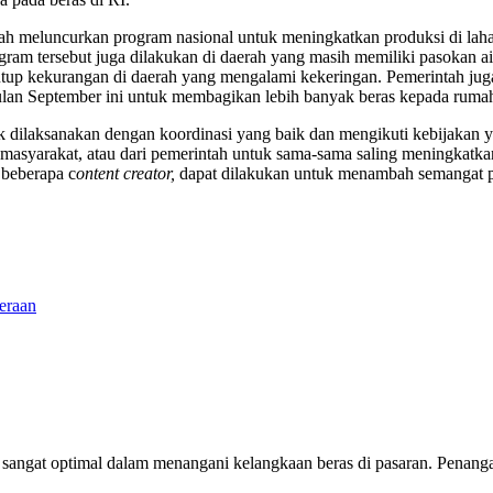
ah meluncurkan program nasional untuk meningkatkan produksi di lahan 
ram tersebut juga dilakukan di daerah yang masih memiliki pasokan ai
utup kekurangan di daerah yang mengalami kekeringan. Pemerintah jug
 bulan September ini untuk membagikan lebih banyak beras kepada ruma
k dilaksanakan dengan koordinasi yang baik dan mengikuti kebijakan y
i masyarakat, atau dari pemerintah untuk sama-sama saling meningkatkan
 beberapa c
ontent creator,
dapat dilakukan untuk menambah semangat p
eraan
) sangat optimal dalam menangani kelangkaan beras di pasaran. Penan