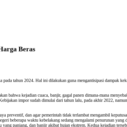
Harga Beras
na pada tahun 2024. Hal ini dilakukan guna mengantisipasi dampak kek
an bahwa kejadian cuaca, banjir, gagal panen dimana-mana menyebabk
 Kebijakan impor sudah dimulai dari tahun lalu, pada akhir 2022, nam
a preventif, dan agar pemerintah tidak terlambat mengambil keputusa
negeri beberapa waktu kebelakang sedang mengalami penurunan yang d
au yang panjang, dan banjir akibat hujan ekstrem. Kedua kejadian ters