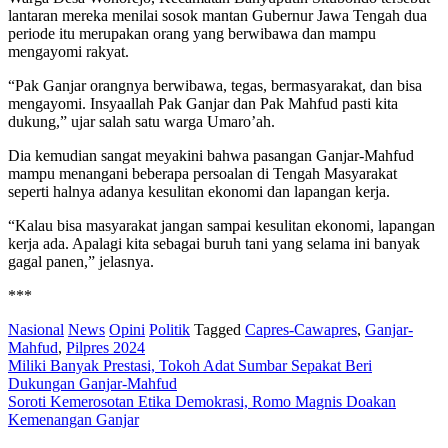
lantaran mereka menilai sosok mantan Gubernur Jawa Tengah dua
periode itu merupakan orang yang berwibawa dan mampu
mengayomi rakyat.
“Pak Ganjar orangnya berwibawa, tegas, bermasyarakat, dan bisa
mengayomi. Insyaallah Pak Ganjar dan Pak Mahfud pasti kita
dukung,” ujar salah satu warga Umaro’ah.
Dia kemudian sangat meyakini bahwa pasangan Ganjar-Mahfud
mampu menangani beberapa persoalan di Tengah Masyarakat
seperti halnya adanya kesulitan ekonomi dan lapangan kerja.
“Kalau bisa masyarakat jangan sampai kesulitan ekonomi, lapangan
kerja ada. Apalagi kita sebagai buruh tani yang selama ini banyak
gagal panen,” jelasnya.
***
Nasional
News
Opini
Politik
Tagged
Capres-Cawapres
,
Ganjar-
Mahfud
,
Pilpres 2024
Post
Miliki Banyak Prestasi, Tokoh Adat Sumbar Sepakat Beri
Dukungan Ganjar-Mahfud
navigation
Soroti Kemerosotan Etika Demokrasi, Romo Magnis Doakan
Kemenangan Ganjar