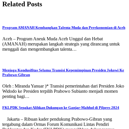
Related Posts
Program AMANAH Kembangkan Talenta Muda dan Perekonomian di Aceh
Aceh – Program Aneuk Muda Aceh Unggul dan Hebat
(AMANAH) merupakan langkah strategis yang dirancang untuk
menggali dan mengembangkan talenta…
Menjaga Kondusifitas Selama Transisi Kepemimpinan Presiden Jokowi Ke
Prabowo-Gibran
Oleh : Miranda Yanuar )* Transisi pemerintahan dari Presiden Joko
Widodo ke Presiden terpilih Prabowo Subianto menjadi momen
penting bagi…
FKLPDK Sepakat Alihkan Dukungan ke Ganjar-Mahfud di Pilpres 2024
Jakarta – Ribuan kader pendukung Prabowo-Gibran yang
tergabung dalam Ormas Forum Komunikasi Lintas Pendiri