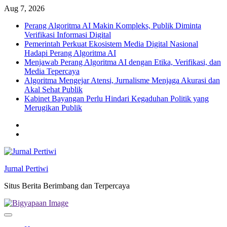
Skip
Aug 7, 2026
to
Perang Algoritma AI Makin Kompleks, Publik Diminta
content
Verifikasi Informasi Digital
Pemerintah Perkuat Ekosistem Media Digital Nasional
Hadapi Perang Algoritma AI
Menjawab Perang Algoritma AI dengan Etika, Verifikasi, dan
Media Tepercaya
Algoritma Mengejar Atensi, Jurnalisme Menjaga Akurasi dan
Akal Sehat Publik
Kabinet Bayangan Perlu Hindari Kegaduhan Politik yang
Merugikan Publik
Twitter
facebook
Jurnal Pertiwi
Situs Berita Berimbang dan Terpercaya