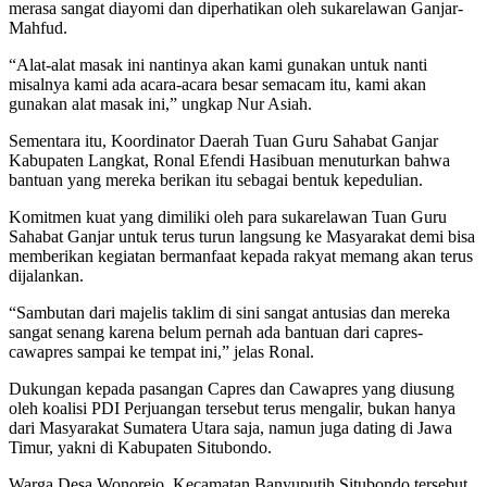
merasa sangat diayomi dan diperhatikan oleh sukarelawan Ganjar-
Mahfud.
“Alat-alat masak ini nantinya akan kami gunakan untuk nanti
misalnya kami ada acara-acara besar semacam itu, kami akan
gunakan alat masak ini,” ungkap Nur Asiah.
Sementara itu, Koordinator Daerah Tuan Guru Sahabat Ganjar
Kabupaten Langkat, Ronal Efendi Hasibuan menuturkan bahwa
bantuan yang mereka berikan itu sebagai bentuk kepedulian.
Komitmen kuat yang dimiliki oleh para sukarelawan Tuan Guru
Sahabat Ganjar untuk terus turun langsung ke Masyarakat demi bisa
memberikan kegiatan bermanfaat kepada rakyat memang akan terus
dijalankan.
“Sambutan dari majelis taklim di sini sangat antusias dan mereka
sangat senang karena belum pernah ada bantuan dari capres-
cawapres sampai ke tempat ini,” jelas Ronal.
Dukungan kepada pasangan Capres dan Cawapres yang diusung
oleh koalisi PDI Perjuangan tersebut terus mengalir, bukan hanya
dari Masyarakat Sumatera Utara saja, namun juga dating di Jawa
Timur, yakni di Kabupaten Situbondo.
Warga Desa Wonorejo, Kecamatan Banyuputih Situbondo tersebut