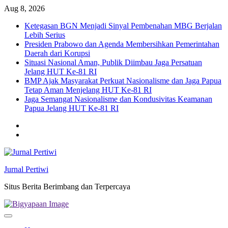
Skip
Aug 8, 2026
to
Ketegasan BGN Menjadi Sinyal Pembenahan MBG Berjalan
content
Lebih Serius
Presiden Prabowo dan Agenda Membersihkan Pemerintahan
Daerah dari Korupsi
Situasi Nasional Aman, Publik Diimbau Jaga Persatuan
Jelang HUT Ke-81 RI
BMP Ajak Masyarakat Perkuat Nasionalisme dan Jaga Papua
Tetap Aman Menjelang HUT Ke-81 RI
Jaga Semangat Nasionalisme dan Kondusivitas Keamanan
Papua Jelang HUT Ke-81 RI
Twitter
facebook
Jurnal Pertiwi
Situs Berita Berimbang dan Terpercaya