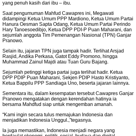
yang penuh kasih dari ibu – ibu.
Saat pengumuman Mahfud Cawapres ini, Megawati
didampingi Ketua Umum PPP Mardiono, Ketua Umum Partai
Hanura Oesman Sapta Odang, Ketua Umum Partai Perindo
Hary Tanoesoedibjo, Ketua DPP PDI-P Puan Maharani, dan
sejumlah anggota Tim Pemenangan Nasional (TPN) Ganjar
Pranowo.
Selain itu, jajaran TPN juga tampak hadir. Terlihat Arsjad
Rasjid, Andika Perkasa, Gatot Eddy Promono, hingga
Muhammad Zainul Majdi atau Tuan Guru Bajang.
Sejumlah petinggi ketiga partai juga terlihat hadir. Ketua
DPP PDIP Puan Maharani, Sekjen PDIP Hasto Kristiyanto,
Ketua Bappilu PPP Sandiaga Uno, beserta jajaran lainnya.
Sementara itu, dalam kesempatan tersebut Cawapres Ganjar
Pranowo mengatakan dengan kerendahan hatinya ia
bersama Mahdfud siap untuk mengemban amanah.
“Kami ingin secara tulus memajukan Indonesia dan
menjadikan Indonesia Unggul.,”tegasnya.
Ia juga memastikan, Indonesia menjadi negara yang
berdaulat ekonomi, politik, sosial, budaya dan digital.