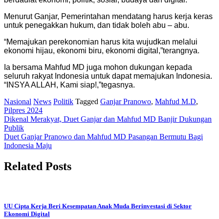
Menurut Ganjar, Pemerintahan mendatang harus kerja keras
untuk penegakkan hukum, dan tidak boleh abu – abu.
“Memajukan perekonomian harus kita wujudkan melalui
ekonomi hijau, ekonomi biru, ekonomi digital,”terangnya.
Ia bersama Mahfud MD juga mohon dukungan kepada
seluruh rakyat Indonesia untuk dapat memajukan Indonesia.
“INSYA ALLAH, Kami siap!,”tegasnya.
Nasional
News
Politik
Tagged
Ganjar Pranowo
,
Mahfud M.D
,
Pilpres 2024
Post
Dikenal Merakyat, Duet Ganjar dan Mahfud MD Banjir Dukungan
Publik
navigation
Duet Ganjar Pranowo dan Mahfud MD Pasangan Bermutu Bagi
Indonesia Maju
Related Posts
UU Cipta Kerja Beri Kesempatan Anak Muda Berinvestasi di Sektor
Ekonomi Digital