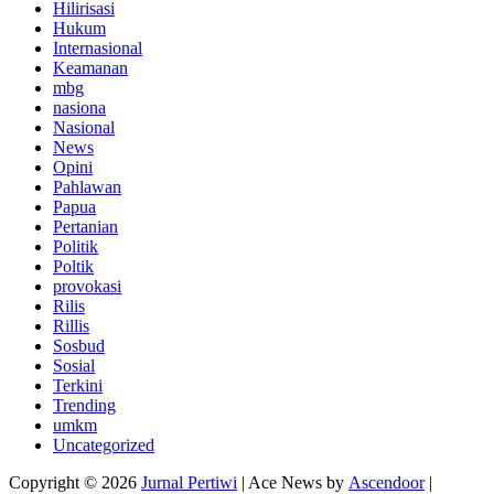
Hilirisasi
Hukum
Internasional
Keamanan
mbg
nasiona
Nasional
News
Opini
Pahlawan
Papua
Pertanian
Politik
Poltik
provokasi
Rilis
Rillis
Sosbud
Sosial
Terkini
Trending
umkm
Uncategorized
Copyright © 2026
Jurnal Pertiwi
| Ace News by
Ascendoor
|