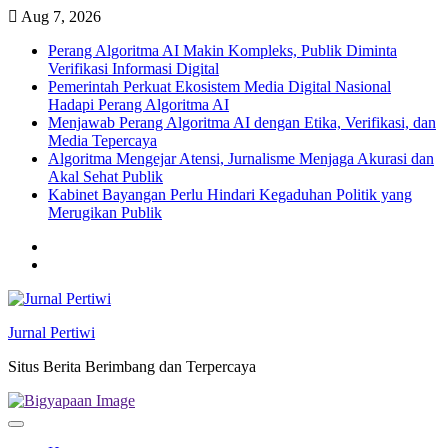
Skip
Aug 7, 2026
to
Perang Algoritma AI Makin Kompleks, Publik Diminta
content
Verifikasi Informasi Digital
Pemerintah Perkuat Ekosistem Media Digital Nasional
Hadapi Perang Algoritma AI
Menjawab Perang Algoritma AI dengan Etika, Verifikasi, dan
Media Tepercaya
Algoritma Mengejar Atensi, Jurnalisme Menjaga Akurasi dan
Akal Sehat Publik
Kabinet Bayangan Perlu Hindari Kegaduhan Politik yang
Merugikan Publik
Twitter
facebook
Jurnal Pertiwi
Situs Berita Berimbang dan Terpercaya