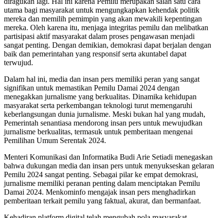
diragukan lagi. Hal ini karena Pemilu merupakan salah satu cara
utama bagi masyarakat untuk mengungkapkan kehendak politik
mereka dan memilih pemimpin yang akan mewakili kepentingan
mereka. Oleh karena itu, menjaga integritas pemilu dan melibatkan
partisipasi aktif masyarakat dalam proses pengawasan menjadi
sangat penting. Dengan demikian, demokrasi dapat berjalan dengan
baik dan pemerintahan yang responsif serta akuntabel dapat
terwujud.
Dalam hal ini, media dan insan pers memiliki peran yang sangat
signifikan untuk memastikan Pemilu Damai 2024 dengan
menegakkan jurnalisme yang berkualitas. Dinamika kehidupan
masyarakat serta perkembangan teknologi turut memengaruhi
keberlangsungan dunia jurnalisme. Meski bukan hal yang mudah,
Pemerintah senantiasa mendorong insan pers untuk mewujudkan
jurnalisme berkualitas, termasuk untuk pemberitaan mengenai
Pemilihan Umum Serentak 2024.
Menteri Komunikasi dan Informatika Budi Arie Setiadi menegaskan
bahwa dukungan media dan insan pers untuk menyukseskan gelaran
Pemilu 2024 sangat penting. Sebagai pilar ke empat demokrasi,
jurnalisme memiliki peranan penting dalam menciptakan Pemilu
Damai 2024. Menkominfo mengajak insan pers menghadirkan
pemberitaan terkait pemilu yang faktual, akurat, dan bermanfaat.
Kehadiran platform digital telah mengubah pola masyarakat