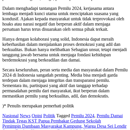
Dalam menghadapi tantangan Pemilu 2024, kerjasama antara
lembaga menjadi kunci utama untuk menciptakan suasana yang
kondusif. Ajakan kepada masyarakat untuk tidak terprovokasi oleh
hoaks atau narasi negatif dan berperan aktif dalam menjaga
persatuan harus terus disuarakan oleh semua pihak terkait.
Hanya dengan kolaborasi yang solid, Indonesia dapat meraih
keberhasilan dalam menjalankan proses demokrasi yang adil dan
berkualitas. Bukan hanya melibatkan Sebagian unsur, tetapi menjadi
tanggung jawab bersama untuk menjaga fondasi kehidupan
berdemokrasi yang berkeadilan dan damai.
Secara keseluruhan, peran serta media dan masyarakat dalam Pemilu
2024 di Indonesia sangatlah penting. Media bisa menjadi garda
terdepan dalam menjaga integritas dan transparansi pemilu.
Sementara itu, partisipasi yang aktif dan tanggap terhadap
permasalahan pemilu dari masyarakat, ikut berperan dalam
memastikan pemilu yang berkualitas, adil, dan demokratis.
)* Penulis merupakan pemerhati politik
Nasional
News
Opini
Politik
Tagged
Pemilu 2024
,
Pemilu Damai
Post
Tindak Tegas KST Papua Pembakar Gedung Sekolah
Pemimpin Dambaan Masyarakat Kampung, Warga Desa Sei Lendir
navigation