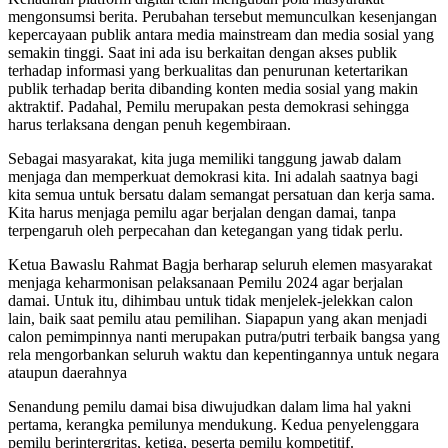
mengonsumsi berita. Perubahan tersebut memunculkan kesenjangan
kepercayaan publik antara media mainstream dan media sosial yang
semakin tinggi. Saat ini ada isu berkaitan dengan akses publik
terhadap informasi yang berkualitas dan penurunan ketertarikan
publik terhadap berita dibanding konten media sosial yang makin
aktraktif. Padahal, Pemilu merupakan pesta demokrasi sehingga
harus terlaksana dengan penuh kegembiraan.
Sebagai masyarakat, kita juga memiliki tanggung jawab dalam
menjaga dan memperkuat demokrasi kita. Ini adalah saatnya bagi
kita semua untuk bersatu dalam semangat persatuan dan kerja sama.
Kita harus menjaga pemilu agar berjalan dengan damai, tanpa
terpengaruh oleh perpecahan dan ketegangan yang tidak perlu.
Ketua Bawaslu Rahmat Bagja berharap seluruh elemen masyarakat
menjaga keharmonisan pelaksanaan Pemilu 2024 agar berjalan
damai. Untuk itu, dihimbau untuk tidak menjelek-jelekkan calon
lain, baik saat pemilu atau pemilihan. Siapapun yang akan menjadi
calon pemimpinnya nanti merupakan putra/putri terbaik bangsa yang
rela mengorbankan seluruh waktu dan kepentingannya untuk negara
ataupun daerahnya
Senandung pemilu damai bisa diwujudkan dalam lima hal yakni
pertama, kerangka pemilunya mendukung. Kedua penyelenggara
pemilu berintergritas, ketiga, peserta pemilu kompetitif.