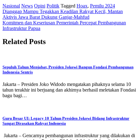
Nasional
News
Opini
Politik
Tagged
Hoax
,
Pemilu 2024
Post
Dianggap Mampu Tegakkan Keadilan Rakyat Kecil, Mantan
Aktivis Jawa Barat Dukung Ganjar-Mahfud
navigation
Komitmen dan Keseriusan Pemerintah Percepat Pembangunan
Infrastruktur Papua
Related Posts
Sepuluh Tahun Menjabat, Presiden Jokowi Bangun Fondasi Pembangunan
Indonesia Sentris
Jakarta – Presiden Joko Widodo mengatakan pihaknya selama 10
tahun terakhir ini berjuang dan akhirnya berhasil meletakan Fondasi
bagu bagi…
Guru Besar UI: Legacy 10 Tahun Presiden Jokowi Bidang Infrastruktur
Sangat Dirasakan Rakyat Indonesia
Jakarta – Gencarnya pembangunan infrastruktur yang dilakukan di