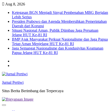
Skip
Aug 8, 2026
to
Ketegasan BGN Menjadi Sinyal Pembenahan MBG Berjalan
content
Lebih Serius
Presiden Prabowo dan Agenda Membersihkan Pemerintahan
Daerah dari Korupsi
Situasi Nasional Aman, Publik Diimbau Jaga Persatuan
Jelang HUT Ke-81 RI
BMP Ajak Masyarakat Perkuat Nasionalisme dan Jaga Papua
Tetap Aman Menjelang HUT Ke-81 RI
Jaga Semangat Nasionalisme dan Kondusivitas Keamanan
Papua Jelang HUT Ke-81 RI
Twitter
facebook
Jurnal Pertiwi
Situs Berita Berimbang dan Terpercaya