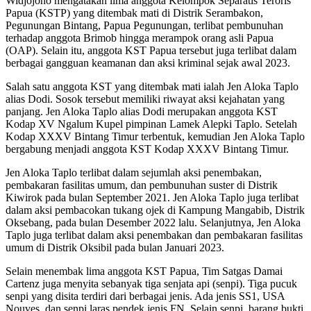
Widjojono mengatakan lima anggota Kelompok Separatis Teroris
Papua (KSTP) yang ditembak mati di Distrik Serambakon,
Pegunungan Bintang, Papua Pegunungan, terlibat pembunuhan
terhadap anggota Brimob hingga merampok orang asli Papua
(OAP). Selain itu, anggota KST Papua tersebut juga terlibat dalam
berbagai gangguan keamanan dan aksi kriminal sejak awal 2023.
Salah satu anggota KST yang ditembak mati ialah Jen Aloka Taplo
alias Dodi. Sosok tersebut memiliki riwayat aksi kejahatan yang
panjang. Jen Aloka Taplo alias Dodi merupakan anggota KST
Kodap XV Ngalum Kupel pimpinan Lamek Alepki Taplo. Setelah
Kodap XXXV Bintang Timur terbentuk, kemudian Jen Aloka Taplo
bergabung menjadi anggota KST Kodap XXXV Bintang Timur.
Jen Aloka Taplo terlibat dalam sejumlah aksi penembakan,
pembakaran fasilitas umum, dan pembunuhan suster di Distrik
Kiwirok pada bulan September 2021. Jen Aloka Taplo juga terlibat
dalam aksi pembacokan tukang ojek di Kampung Mangabib, Distrik
Oksebang, pada bulan Desember 2022 lalu. Selanjutnya, Jen Aloka
Taplo juga terlibat dalam aksi penembakan dan pembakaran fasilitas
umum di Distrik Oksibil pada bulan Januari 2023.
Selain menembak lima anggota KST Papua, Tim Satgas Damai
Cartenz juga menyita sebanyak tiga senjata api (senpi). Tiga pucuk
senpi yang disita terdiri dari berbagai jenis. Ada jenis SS1, USA
Nouves, dan senpi laras pendek jenis FN. Selain senpi, barang bukti