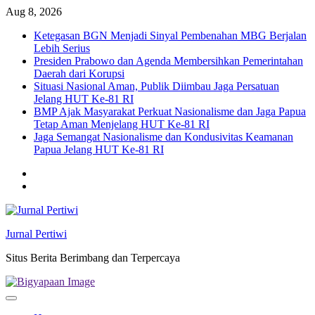
Skip
Aug 8, 2026
to
Ketegasan BGN Menjadi Sinyal Pembenahan MBG Berjalan
content
Lebih Serius
Presiden Prabowo dan Agenda Membersihkan Pemerintahan
Daerah dari Korupsi
Situasi Nasional Aman, Publik Diimbau Jaga Persatuan
Jelang HUT Ke-81 RI
BMP Ajak Masyarakat Perkuat Nasionalisme dan Jaga Papua
Tetap Aman Menjelang HUT Ke-81 RI
Jaga Semangat Nasionalisme dan Kondusivitas Keamanan
Papua Jelang HUT Ke-81 RI
Twitter
facebook
Jurnal Pertiwi
Situs Berita Berimbang dan Terpercaya