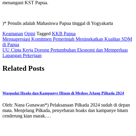
menangani KST Papua.
)* Penulis adalah Mahasiswa Papua tinggal di Yogyakarta
Keamanan
Opini
Tagged
KKB Papua
Post
Mengapresiasi Komitmen Pemerintah Meningkatkan Kualitas SDM
di Papua
navigation
UU Cipta Kerja Dorong Pertumbuhan Ekonomi dan Memperluas
Lapangan Pekerjaan
Related Posts
Waspadai Hoaks dan Kampanye Hitam di Medsos Jelang Pilkada 2024
Oleh: Nana Gunawan*) Pelaksanaan Pilkada 2024 sudah di depan
mata. Menjelang Pilkada, penyebaran hoaks dan kampanye hitam
cenderung kian marak.…