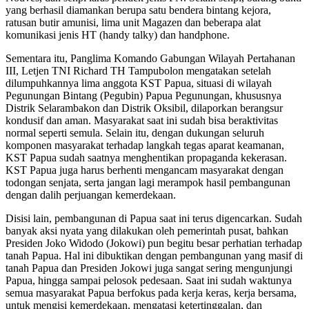
yang berhasil diamankan berupa satu bendera bintang kejora,
ratusan butir amunisi, lima unit Magazen dan beberapa alat
komunikasi jenis HT (handy talky) dan handphone.
Sementara itu, Panglima Komando Gabungan Wilayah Pertahanan
III, Letjen TNI Richard TH Tampubolon mengatakan setelah
dilumpuhkannya lima anggota KST Papua, situasi di wilayah
Pegunungan Bintang (Pegubin) Papua Pegunungan, khususnya
Distrik Selarambakon dan Distrik Oksibil, dilaporkan berangsur
kondusif dan aman. Masyarakat saat ini sudah bisa beraktivitas
normal seperti semula. Selain itu, dengan dukungan seluruh
komponen masyarakat terhadap langkah tegas aparat keamanan,
KST Papua sudah saatnya menghentikan propaganda kekerasan.
KST Papua juga harus berhenti mengancam masyarakat dengan
todongan senjata, serta jangan lagi merampok hasil pembangunan
dengan dalih perjuangan kemerdekaan.
Disisi lain, pembangunan di Papua saat ini terus digencarkan. Sudah
banyak aksi nyata yang dilakukan oleh pemerintah pusat, bahkan
Presiden Joko Widodo (Jokowi) pun begitu besar perhatian terhadap
tanah Papua. Hal ini dibuktikan dengan pembangunan yang masif di
tanah Papua dan Presiden Jokowi juga sangat sering mengunjungi
Papua, hingga sampai pelosok pedesaan. Saat ini sudah waktunya
semua masyarakat Papua berfokus pada kerja keras, kerja bersama,
untuk mengisi kemerdekaan, mengatasi ketertinggalan, dan