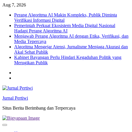
Skip
Aug 7, 2026
to
Perang Algoritma AI Makin Kompleks, Publik Diminta
content
Verifikasi Informasi Digital
Pemerintah Perkuat Ekosistem Media Digital Nasional
Hadapi Perang Algoritma AI
Menjawab Perang Algoritma AI dengan Etika, Verifikasi, dan
Media Tepercaya
Algoritma Mengejar Atensi, Jurnalisme Menjaga Akurasi dan
Akal Sehat Publik
Kabinet Bayangan Perlu Hindari Kegaduhan Politik yang
Merugikan Publik
Twitter
facebook
Jurnal Pertiwi
Situs Berita Berimbang dan Terpercaya