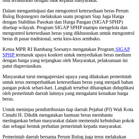
bisa tersalurkan dengan baik kepada masyarakat.
Dalam mengantisipasi dan mengontrol ketersediaan beras Perum
Bulog Bojonegoro melakukan suatu program Siap Jaga Harga
dengan Stabilitas Pasokan dan Harga Pangan (SIGAP SPHP)
disetiap wilayah. Program SIGAP SPHP mampu mengelola dan
mengontrol ketersediaan beras yang dikhususkan untuk mengontrol
beras di pasar tradisional, serta kios-kios sembako.
Ketua MPR RI Bambang Soesatyo mengatakan Program
SIGAP
SPHP
termasuk upaya konkret untuk menyediakan beras medium
dengan harga yang terjangkau oleh Masyarakat, pelaksanaan ini
patut diapresiasikan.
Masyarakat turut mengapresiasi upaya yang dilakukan pemerintah
untuk terus memperhatikan ketersediaan beras yang menjadi bahan
pangan pokok sehari-hari. Langkah tersebut diharapkan diduplikasi
oleh pemerintah daerah lainnya yang mengalami kenaikan harga
beras.
Untuk meninjau pendistribusian tiap daerah Pejabat (PJ) Wali Kota
Cimahi H. Dikdik mengatakan bantuan beras membantu
meringankan beban masyarakat dalam memenuhi kebutuhan pokok
dan sebagai bentuk perhatian pemerintah kepada masyarakat.
Pemerintah daerah bersama Perum Bulog juga terus melakukan