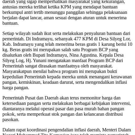
daerah yang sigap memperhatikan masyarakat yang kekurangan,
antusias mereka terlihat ketika KPM yang mendapat bantuan
berkumpul antri tertib menunggu panggilan sehingga pelaksanaan
berjalan dapat lancar, aman sesuai dengan aturan untuk menerima
bantuan.
Setiap wilayah sudah ikut serta melakukan penyaluran bantuan dari
pemerintah. Di Indramayu, sebanyak 477 KPM di Desa Silyeg Lor,
Kab. Indramayu yang telah menerima beras gratis 1 karung berisi 10
kg. Beras gratis ini merupakan salah satu Program BCP yang
disalurkan oleh Bupati Indramayu, Nina Agustina. Kepala Desa
Silyeg Log, Hj. Yunani mengatakan manfaat Program BCP dari
Pemerintah sangat dirasakan manfaatnya oleh masyarakat.
Masyarakatpun menilai bahwa program ini merupakan bukti
kepedulian Pemerintah kepada mereka untuk menangani kerawanan
pangan, kemiskinan, keadaan darurat, serta mengendalikan inflasi
harga pangan.
Pemerintah Pusat dan Daerah akan terus memonitor harga dan
ketersediaan pangan serta melakukan berbagai kebijakan intervensi,
diantaranya melalui operasi pasar dan pasa murah bahan pangan
pokok, serta memperkuat stok pangan dan kelancaran distribusi
pasokan.
Dalam rapat koordinasi pengendalian inflasi daerah, Menteri Dalam