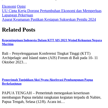
Ekonomi
Opini
Post
UU Cipta Kerja Dorong Pertumbuhan Ekonomi dan Memperluas
Lapangan Pekerjaan
navigation
Aparat Keamanan Pastikan Kesiapan Sukseskan Pemilu 2024
Related Posts
Kepemimpinan Indonesia Dalam KTT AIS 2023 Wujud Kekuatan Negara
Maritim
Bali – Penyelenggaraan Konferensi Tingkat Tinggi (KTT)
Archipelagic and Island states (AIS) Forum di Bali pada 10- 11
Oktober 2023…
Pemerintah Tunjukkan Aksi Nyata Akselerasi Pembangunan Papua
Berkelanjutan
PAPUA TENGAH – Pemerintah menegaskan keseriusan
membangun Papua melalui rangkaian kegiatan terpadu di Nabire,
Papua Tengah, Selasa (12/8). Acara ini…