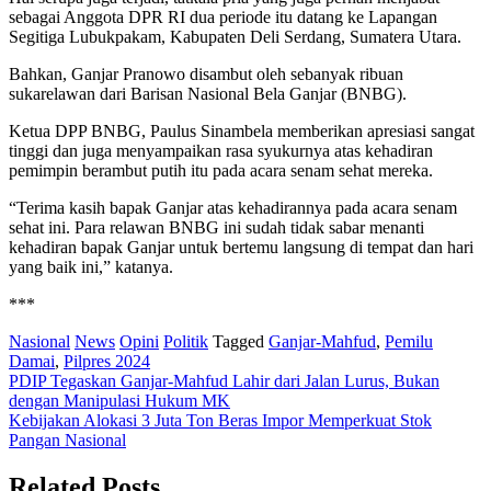
sebagai Anggota DPR RI dua periode itu datang ke Lapangan
Segitiga Lubukpakam, Kabupaten Deli Serdang, Sumatera Utara.
Bahkan, Ganjar Pranowo disambut oleh sebanyak ribuan
sukarelawan dari Barisan Nasional Bela Ganjar (BNBG).
Ketua DPP BNBG, Paulus Sinambela memberikan apresiasi sangat
tinggi dan juga menyampaikan rasa syukurnya atas kehadiran
pemimpin berambut putih itu pada acara senam sehat mereka.
“Terima kasih bapak Ganjar atas kehadirannya pada acara senam
sehat ini. Para relawan BNBG ini sudah tidak sabar menanti
kehadiran bapak Ganjar untuk bertemu langsung di tempat dan hari
yang baik ini,” katanya.
***
Nasional
News
Opini
Politik
Tagged
Ganjar-Mahfud
,
Pemilu
Damai
,
Pilpres 2024
Post
PDIP Tegaskan Ganjar-Mahfud Lahir dari Jalan Lurus, Bukan
dengan Manipulasi Hukum MK
navigation
Kebijakan Alokasi 3 Juta Ton Beras Impor Memperkuat Stok
Pangan Nasional
Related Posts