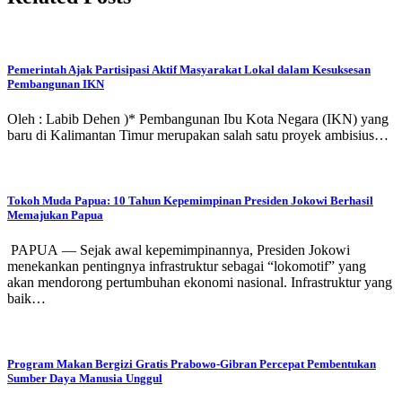
Pemerintah Ajak Partisipasi Aktif Masyarakat Lokal dalam Kesuksesan
Pembangunan IKN
Oleh : Labib Dehen )* Pembangunan Ibu Kota Negara (IKN) yang
baru di Kalimantan Timur merupakan salah satu proyek ambisius…
Tokoh Muda Papua: 10 Tahun Kepemimpinan Presiden Jokowi Berhasil
Memajukan Papua
PAPUA — Sejak awal kepemimpinannya, Presiden Jokowi
menekankan pentingnya infrastruktur sebagai “lokomotif” yang
akan mendorong pertumbuhan ekonomi nasional. Infrastruktur yang
baik…
Program Makan Bergizi Gratis Prabowo-Gibran Percepat Pembentukan
Sumber Daya Manusia Unggul