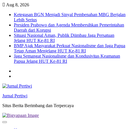
Skip
Aug 8, 2026
to
Ketegasan BGN Menjadi Sinyal Pembenahan MBG Berjalan
content
Lebih Serius
Presiden Prabowo dan Agenda Membersihkan Pemerintahan
Daerah dari Korupsi
Situasi Nasional Aman, Publik Diimbau Jaga Persatuan
Jelang HUT Ke-81 RI
BMP Ajak Masyarakat Perkuat Nasionalisme dan Jaga Papua
Tetap Aman Menjelang HUT Ke-81 RI
Jaga Semangat Nasionalisme dan Kondusivitas Keamanan
Papua Jelang HUT Ke-81 RI
Twitter
facebook
Jurnal Pertiwi
Situs Berita Berimbang dan Terpercaya