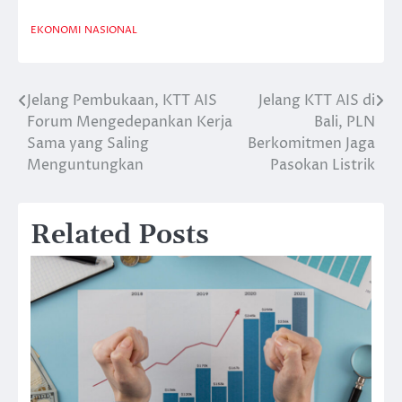
EKONOMI
NASIONAL
Jelang Pembukaan, KTT AIS
Jelang KTT AIS di
Post
Forum Mengedepankan Kerja
Bali, PLN
navigation
Sama yang Saling
Berkomitmen Jaga
Menguntungkan
Pasokan Listrik
Related Posts