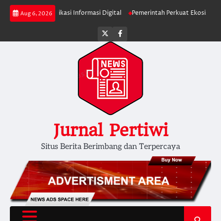
Skip
minta Verifikasi Informasi Digital
Pemerintah Perkuat Ekosistem Media D
Aug 6, 2026
to
content
Twitter
facebook
Jurnal Pertiwi
Situs Berita Berimbang dan Terpercaya