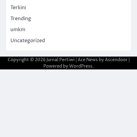
Terkini
Trending
umkm
Uncategorized
Copyright © 2026
Jurnal Pertiwi
| Ace News by
Ascendoor
|
Powered by
WordPress
.