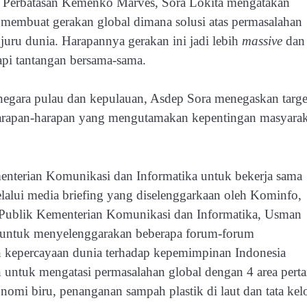
n Perbatasan Kemenko Marves, Sora Lokita mengatakan
 membuat gerakan global dimana solusi atas permasalahan
njuru dunia. Harapannya gerakan ini jadi lebih
massive
dan
pi tantangan bersama-sama.
i negara pulau dan kepulauan, Asdep Sora menegaskan targe
arapan-harapan yang mengutamakan kepentingan masyarak
terian Komunikasi dan Informatika untuk bekerja sama
Melalui media briefing yang diselenggarkaan oleh Kominfo,
i Publik Kementerian Komunikasi dan Informatika, Usman
 untuk menyelenggarakan beberapa forum-forum
kan kepercayaan dunia terhadap kepemimpinan Indonesia
untuk mengatasi permasalahan global dengan 4 area pert
onomi biru, penanganan sampah plastik di laut dan tata kel