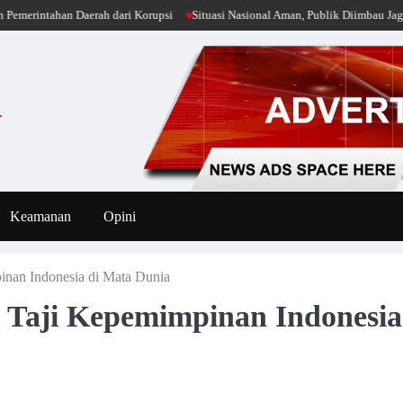
ahan Daerah dari Korupsi
Situasi Nasional Aman, Publik Diimbau Jaga Persat
i
Keamanan
Opini
nan Indonesia di Mata Dunia
Taji Kepemimpinan Indonesia