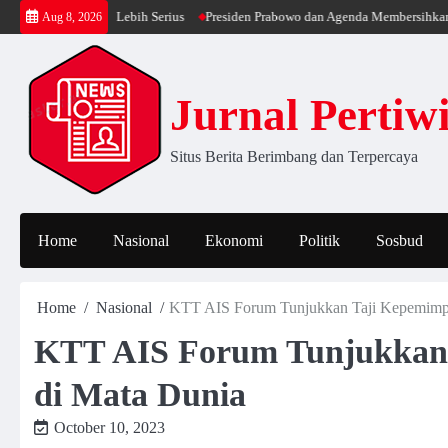
Skip
 Berjalan Lebih Serius
Presiden Prabowo dan Agenda Membersihkan Pemerint
Aug 8, 2026
to
content
Jurnal Pertiw
Situs Berita Berimbang dan Terpercaya
Home
Nasional
Ekonomi
Politik
Sosbud
Home
Nasional
KTT AIS Forum Tunjukkan Taji Kepemimpi
KTT AIS Forum Tunjukkan 
di Mata Dunia
October 10, 2023