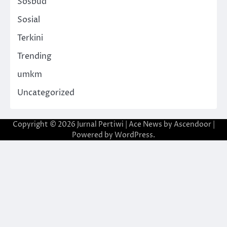
Sosbud
Sosial
Terkini
Trending
umkm
Uncategorized
Copyright © 2026
Jurnal Pertiwi
| Ace News by
Ascendoor
|
Powered by
WordPress
.