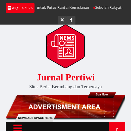
Skip
nvestasi APBN untuk Putus Rantai Kemiskinan
Sekolah Rakyat, Upaya Neg
Aug 10, 2026
to
content
Twitter
facebook
Jurnal Pertiwi
Situs Berita Berimbang dan Terpercaya