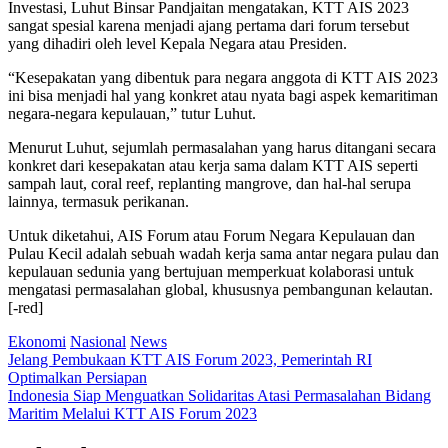
Investasi, Luhut Binsar Pandjaitan mengatakan, KTT AIS 2023
sangat spesial karena menjadi ajang pertama dari forum tersebut
yang dihadiri oleh level Kepala Negara atau Presiden.
“Kesepakatan yang dibentuk para negara anggota di KTT AIS 2023
ini bisa menjadi hal yang konkret atau nyata bagi aspek kemaritiman
negara-negara kepulauan,” tutur Luhut.
Menurut Luhut, sejumlah permasalahan yang harus ditangani secara
konkret dari kesepakatan atau kerja sama dalam KTT AIS seperti
sampah laut, coral reef, replanting mangrove, dan hal-hal serupa
lainnya, termasuk perikanan.
Untuk diketahui, AIS Forum atau Forum Negara Kepulauan dan
Pulau Kecil adalah sebuah wadah kerja sama antar negara pulau dan
kepulauan sedunia yang bertujuan memperkuat kolaborasi untuk
mengatasi permasalahan global, khususnya pembangunan kelautan.
[-red]
Ekonomi
Nasional
News
Post
Jelang Pembukaan KTT AIS Forum 2023, Pemerintah RI
Optimalkan Persiapan
navigation
Indonesia Siap Menguatkan Solidaritas Atasi Permasalahan Bidang
Maritim Melalui KTT AIS Forum 2023