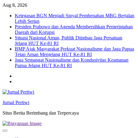
Skip
Aug 8, 2026
to
Ketegasan BGN Menjadi Sinyal Pembenahan MBG Berjalan
content
Lebih Serius
Presiden Prabowo dan Agenda Membersihkan Pemerintahan
Daerah dari Korupsi
Situasi Nasional Aman, Publik Diimbau Jaga Persatuan
Jelang HUT Ke-81 RI
BMP Ajak Masyarakat Perkuat Nasionalisme dan Jaga Papua
Tetap Aman Menjelang HUT Ke-81 RI
Jaga Semangat Nasionalisme dan Kondusivitas Keamanan
Papua Jelang HUT Ke-81 RI
Twitter
facebook
Jurnal Pertiwi
Situs Berita Berimbang dan Terpercaya