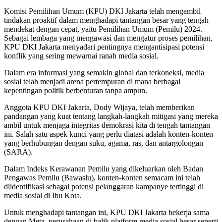
Komisi Pemilihan Umum (KPU) DKI Jakarta telah mengambil
tindakan proaktif dalam menghadapi tantangan besar yang tengah
mendekat dengan cepat, yaitu Pemilihan Umum (Pemilu) 2024.
Sebagai lembaga yang mengawasi dan mengatur proses pemilihan,
KPU DKI Jakarta menyadari pentingnya mengantisipasi potensi
konflik yang sering mewarnai ranah media sosial.
Dalam era informasi yang semakin global dan terkoneksi, media
sosial telah menjadi arena pertempuran di mana berbagai
kepentingan politik berbenturan tanpa ampun.
Anggota KPU DKI Jakarta, Dody Wijaya, telah memberikan
pandangan yang kuat tentang langkah-langkah mitigasi yang mereka
ambil untuk menjaga integritas demokrasi kita di tengah tantangan
ini. Salah satu aspek kunci yang perlu diatasi adalah konten-konten
yang berhubungan dengan suku, agama, ras, dan antargolongan
(SARA).
Dalam Indeks Kerawanan Pemilu yang dikeluarkan oleh Badan
Pengawas Pemilu (Bawaslu), konten-konten semacam ini telah
diidentifikasi sebagai potensi pelanggaran kampanye tertinggi di
media sosial di Ibu Kota.
Untuk menghadapi tantangan ini, KPU DKI Jakarta bekerja sama
dengan Meta, perusahaan di balik platform media sosial besar seperti