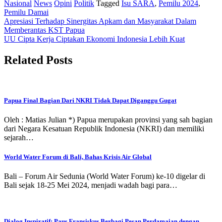
Nasional
News
Opini
Politik
Tagged
Isu SARA
,
Pemilu 2024
,
Pemilu Damai
Post
Apresiasi Terhadap Sinergitas Apkam dan Masyarakat Dalam
Memberantas KST Papua
navigation
UU Cipta Kerja Ciptakan Ekonomi Indonesia Lebih Kuat
Related Posts
Papua Final Bagian Dari NKRI Tidak Dapat Diganggu Gugat
Oleh : Matias Julian *) Papua merupakan provinsi yang sah bagian
dari Negara Kesatuan Republik Indonesia (NKRI) dan memiliki
sejarah…
World Water Forum di Bali, Bahas Krisis Air Global
Bali – Forum Air Sedunia (World Water Forum) ke-10 digelar di
Bali sejak 18-25 Mei 2024, menjadi wadah bagi para…
Dialog Inspiratif: Paus Fransiskus Berbagi Pesan Perdamaian dengan