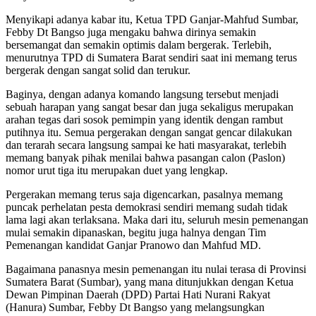
Menyikapi adanya kabar itu, Ketua TPD Ganjar-Mahfud Sumbar,
Febby Dt Bangso juga mengaku bahwa dirinya semakin
bersemangat dan semakin optimis dalam bergerak. Terlebih,
menurutnya TPD di Sumatera Barat sendiri saat ini memang terus
bergerak dengan sangat solid dan terukur.
Baginya, dengan adanya komando langsung tersebut menjadi
sebuah harapan yang sangat besar dan juga sekaligus merupakan
arahan tegas dari sosok pemimpin yang identik dengan rambut
putihnya itu. Semua pergerakan dengan sangat gencar dilakukan
dan terarah secara langsung sampai ke hati masyarakat, terlebih
memang banyak pihak menilai bahwa pasangan calon (Paslon)
nomor urut tiga itu merupakan duet yang lengkap.
Pergerakan memang terus saja digencarkan, pasalnya memang
puncak perhelatan pesta demokrasi sendiri memang sudah tidak
lama lagi akan terlaksana. Maka dari itu, seluruh mesin pemenangan
mulai semakin dipanaskan, begitu juga halnya dengan Tim
Pemenangan kandidat Ganjar Pranowo dan Mahfud MD.
Bagaimana panasnya mesin pemenangan itu nulai terasa di Provinsi
Sumatera Barat (Sumbar), yang mana ditunjukkan dengan Ketua
Dewan Pimpinan Daerah (DPD) Partai Hati Nurani Rakyat
(Hanura) Sumbar, Febby Dt Bangso yang melangsungkan