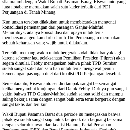
silaturahmi dengan Wakil Bupati Pasaman Baray, Riswananto yang
juga notabene merupakan salah satu kader terbaik dari PDI
Perjuangan di Tanah Minang.
Kunjungan tersebut dilakukan untuk membicarakan mengenai
konsolidasi pemenangan dari pasangan Ganjar-Mahfud.
Menurutnya, adanya konsolidasi dan upaya untuk terus
membersamai gerakan dari seluruh Tim Pemenangan merupakan
sebuah keharusan yang wajib untuk dilakukan.
Terlebih, memang waktu untuk bergerak sudah tidak banyak lagi
karena sebentar lagi pelaksanaan Pemilihan Presiden (Pilpres) akan
segera dimulai. Febby menegaskan bahwa pihak TPD Sumbar
sudah sangat solid dan satu hati untuk terus mengawal penuh
kemenangan pasangan duet dari koalisi PDI Perjuangan tersebut.
Sementara itu, Riswananto sendiri tampak sangat bersemangat
ketika menyambut kunjungan dari Datuk Febby. Dirinya pun sangat
yakin bahwa TPD Ganjar-Mahfud sudah sangat solid dan mampu
saling bekerja sama dengan sangat baik serta terus bergerak dengan
sangat taktis dan terukur.
Wakil Bupati Pasaman Barat dua periode itu menegaskan bahwa
pihaknya sudah sangat siap untuk bergerak dan berjuang bersama
dengan seluruh kawan dari koalisi Hanura, Partai Persatuan
Pembangunan (PPP) dan Partai Persatuan Indonesia (Perindo).