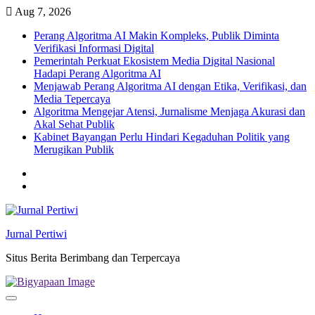
Skip
Aug 7, 2026
to
Perang Algoritma AI Makin Kompleks, Publik Diminta
content
Verifikasi Informasi Digital
Pemerintah Perkuat Ekosistem Media Digital Nasional
Hadapi Perang Algoritma AI
Menjawab Perang Algoritma AI dengan Etika, Verifikasi, dan
Media Tepercaya
Algoritma Mengejar Atensi, Jurnalisme Menjaga Akurasi dan
Akal Sehat Publik
Kabinet Bayangan Perlu Hindari Kegaduhan Politik yang
Merugikan Publik
Twitter
facebook
Jurnal Pertiwi
Situs Berita Berimbang dan Terpercaya