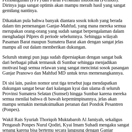
Dirinya juga sangat optimis akan mampu meraih hasil yang sangat
gemilang nantinya.
Dikatakan pula bahwa banyak diantara sosok tokoh yang berada
dalam tim pemenangan Ganjar-Mahfud, yang mana mereka semua
merupakan orang-orang yang sudah sangat berpengalaman dalam
menghadapi Pilpres di periode sebelumnya. Sehingga wilayah
Pasaman Barat maupun Sumatera Barat akan dengan sangat jelas
mampu all out dalam memberikan dukungan.
Seluruh strategi pun juga sudah dipersiapkan dengan sangat baik
dari berbagai pihak termasuk di Sumbar sehingga menjadikan
motivasi bagi semua relawan yang sangat mencintai sosok pasangan
Ganjar Pranowo dan Mahfud MD untuk terus memenangkannya.
Di sisi lain, paslon nomor urut tiga tersebut juga mendapatkan
dukungan sangat besar dari kalangan kyai dan ulama di seluruh
Provinsi Sumatera Selatan (Sumsel) hingga Sumbar karena mereka
semua menilai bahwa di bawah kepemimpinannya, jelas akan
mampu semakin memaksimalkan peranan dari Pondok Pesantren
(Ponpes).
Wakil Rais Syuriah Thoriqoh Muktabaroh Al Jamiyah, sekaligus
Pengasuh Ponpes Nurul Qodiri, Kyai Imam Suhadi mengaku sangat
senang karena bisa bertemu secara langsung dengan Ganjar