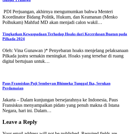
PDI Perjuangan, akhirnya mengumumkan bahwa Menteri
Koordinator Bidang Politik, Hukum, dan Keamanan (Menko
Polhukam) Mahfud MD akan menjadi calon wakil…
Tingkatkan Kewaspadaan Terhadap Hoaks dari Kecerdasan Buatan pada
Pilkada 2024
Oleh: Vina Gunawan )* Penyebaran hoaks menjelang pelaksanaan
Pilkada justru semakin meningkat. Hoaks yang tersebar di ruang
digital bertujuan untuk…
Paus Fransiskus Puji Semboyan Bhinneka Tunggal Ika, Serukan
Perdamaian
Jakarta – Dalam kunjungan bersejarahnya ke Indonesia, Paus
Fransiskus menyampaikan pidato yang penuh makna di Istana
Negara, hari ini. Dalam…
Leave a Reply
Your email address will not be published.
Required fields are