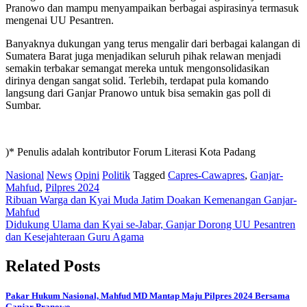
Pranowo dan mampu menyampaikan berbagai aspirasinya termasuk
mengenai UU Pesantren.
Banyaknya dukungan yang terus mengalir dari berbagai kalangan di
Sumatera Barat juga menjadikan seluruh pihak relawan menjadi
semakin terbakar semangat mereka untuk mengonsolidasikan
dirinya dengan sangat solid. Terlebih, terdapat pula komando
langsung dari Ganjar Pranowo untuk bisa semakin gas poll di
Sumbar.
)* Penulis adalah kontributor Forum Literasi Kota Padang
Nasional
News
Opini
Politik
Tagged
Capres-Cawapres
,
Ganjar-
Mahfud
,
Pilpres 2024
Post
Ribuan Warga dan Kyai Muda Jatim Doakan Kemenangan Ganjar-
Mahfud
navigation
Didukung Ulama dan Kyai se-Jabar, Ganjar Dorong UU Pesantren
dan Kesejahteraan Guru Agama
Related Posts
Pakar Hukum Nasional, Mahfud MD Mantap Maju Pilpres 2024 Bersama
Ganjar Pranowo