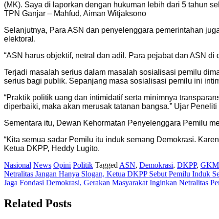
(MK). Saya di laporkan dengan hukuman lebih dari 5 tahun seh
TPN Ganjar – Mahfud, Aiman Witjaksono
Selanjutnya, Para ASN dan penyelenggara pemerintahan juga 
elektoral.
“ASN harus objektif, netral dan adil. Para pejabat dan ASN d
Terjadi masalah serius dalam masalah sosialisasi pemilu di
serius bagi publik. Sepanjang masa sosialisasi pemilu ini intim
“Praktik politik uang dan intimidatif serta minimnya transpar
diperbaiki, maka akan merusak tatanan bangsa.” Ujar Peneliti
Sementara itu, Dewan Kehormatan Penyelenggara Pemilu me
“Kita semua sadar Pemilu itu induk semang Demokrasi. Karena
Ketua DKPP, Heddy Lugito.
Nasional
News
Opini
Politik
Tagged
ASN
,
Demokrasi
,
DKPP
,
GKM
Post
Netralitas Jangan Hanya Slogan, Ketua DKPP Sebut Pemilu Induk 
Jaga Fondasi Demokrasi, Gerakan Masyarakat Inginkan Netralitas P
navigation
Related Posts