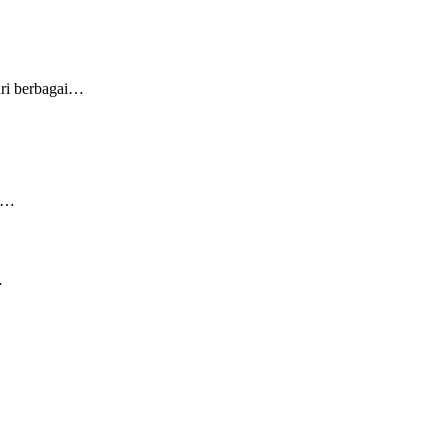
ari berbagai…
et…
…