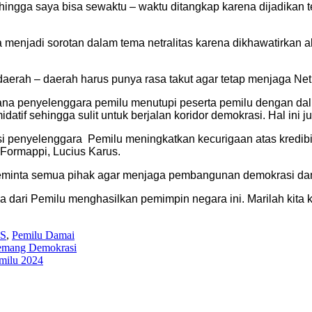
ingga saya bisa sewaktu – waktu ditangkap karena dijadikan te
menjadi sorotan dalam tema netralitas karena dikhawatirkan a
i daerah – daerah harus punya rasa takut agar tetap menjaga N
mana penyelenggara pemilu menutupi peserta pemilu dengan dal
idatif sehingga sulit untuk berjalan koridor demokrasi. Hal ini 
ansi penyelenggara Pemilu meningkatkan kecurigaan atas kredibi
 Formappi, Lucius Karus.
minta semua pihak agar menjaga pembangunan demokrasi dan
 dari Pemilu menghasilkan pemimpin negara ini. Marilah kita 
S
,
Pemilu Damai
Semang Demokrasi
emilu 2024