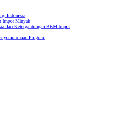
gi Indonesia
n Impor Minyak
ia dari Ketergantungan BBM Impor
a
Penyempurnaan Program