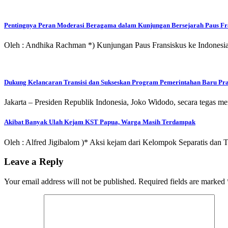
Pentingnya Peran Moderasi Beragama dalam Kunjungan Bersejarah Paus Fra
Oleh : Andhika Rachman *) Kunjungan Paus Fransiskus ke Indonesia
Dukung Kelancaran Transisi dan Sukseskan Program Pemerintahan Baru Pr
Jakarta – Presiden Republik Indonesia, Joko Widodo, secara tegas m
Akibat Banyak Ulah Kejam KST Papua, Warga Masih Terdampak
Oleh : Alfred Jigibalom )* Aksi kejam dari Kelompok Separatis da
Leave a Reply
Your email address will not be published.
Required fields are marked