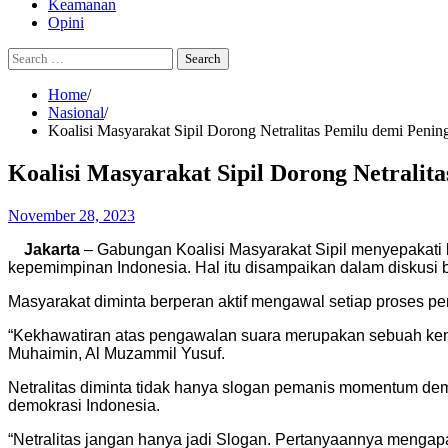
Keamanan
Opini
Search
for:
Home
Nasional
Koalisi Masyarakat Sipil Dorong Netralitas Pemilu demi Penin
Koalisi Masyarakat Sipil Dorong Netralit
November 28, 2023
Jakarta
– Gabungan Koalisi Masyarakat Sipil menyepakati 
kepemimpinan Indonesia. Hal itu disampaikan dalam diskusi b
Masyarakat diminta berperan aktif mengawal setiap proses p
“Kekhawatiran atas pengawalan suara merupakan sebuah keni
Muhaimin, Al Muzammil Yusuf.
Netralitas diminta tidak hanya slogan pemanis momentum demo
demokrasi Indonesia.
“Netralitas jangan hanya jadi Slogan. Pertanyaannya mengapa 