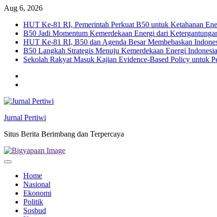
Skip
Aug 6, 2026
to
HUT Ke-81 RI, Pemerintah Perkuat B50 untuk Ketahanan Ener
content
B50 Jadi Momentum Kemerdekaan Energi dari Ketergantunga
HUT Ke-81 RI, B50 dan Agenda Besar Membebaskan Indones
B50 Langkah Strategis Menuju Kemerdekaan Energi Indonesi
Sekolah Rakyat Masuk Kajian Evidence-Based Policy untuk 
Twitter
facebook
Jurnal Pertiwi
Situs Berita Berimbang dan Terpercaya
Home
Nasional
Ekonomi
Politik
Sosbud