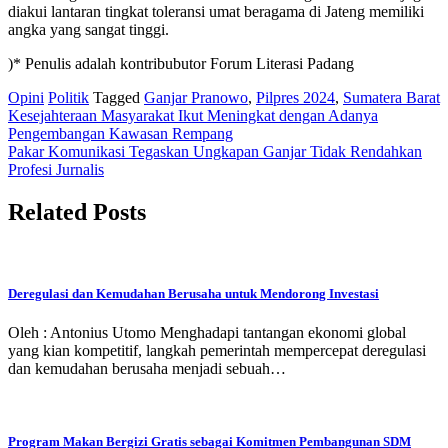
diakui lantaran tingkat toleransi umat beragama di Jateng memiliki
angka yang sangat tinggi.
)* Penulis adalah kontribubutor Forum Literasi Padang
Opini
Politik
Tagged
Ganjar Pranowo
,
Pilpres 2024
,
Sumatera Barat
Post
Kesejahteraan Masyarakat Ikut Meningkat dengan Adanya
Pengembangan Kawasan Rempang
navigation
Pakar Komunikasi Tegaskan Ungkapan Ganjar Tidak Rendahkan
Profesi Jurnalis
Related Posts
Deregulasi dan Kemudahan Berusaha untuk Mendorong Investasi
Oleh : Antonius Utomo Menghadapi tantangan ekonomi global
yang kian kompetitif, langkah pemerintah mempercepat deregulasi
dan kemudahan berusaha menjadi sebuah…
Program Makan Bergizi Gratis sebagai Komitmen Pembangunan SDM