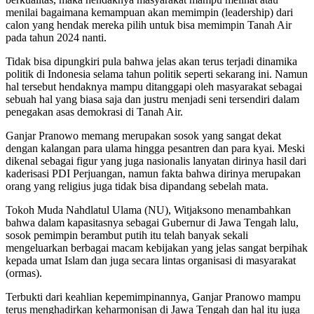
menilai bagaimana kemampuan akan memimpin (leadership) dari
calon yang hendak mereka pilih untuk bisa memimpin Tanah Air
pada tahun 2024 nanti.
Tidak bisa dipungkiri pula bahwa jelas akan terus terjadi dinamika
politik di Indonesia selama tahun politik seperti sekarang ini. Namun
hal tersebut hendaknya mampu ditanggapi oleh masyarakat sebagai
sebuah hal yang biasa saja dan justru menjadi seni tersendiri dalam
penegakan asas demokrasi di Tanah Air.
Ganjar Pranowo memang merupakan sosok yang sangat dekat
dengan kalangan para ulama hingga pesantren dan para kyai. Meski
dikenal sebagai figur yang juga nasionalis lanyatan dirinya hasil dari
kaderisasi PDI Perjuangan, namun fakta bahwa dirinya merupakan
orang yang religius juga tidak bisa dipandang sebelah mata.
Tokoh Muda Nahdlatul Ulama (NU), Witjaksono menambahkan
bahwa dalam kapasitasnya sebagai Gubernur di Jawa Tengah lalu,
sosok pemimpin berambut putih itu telah banyak sekali
mengeluarkan berbagai macam kebijakan yang jelas sangat berpihak
kepada umat Islam dan juga secara lintas organisasi di masyarakat
(ormas).
Terbukti dari keahlian kepemimpinannya, Ganjar Pranowo mampu
terus menghadirkan keharmonisan di Jawa Tengah dan hal itu juga