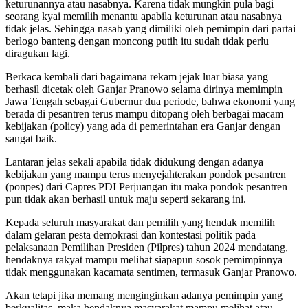
keturunannya atau nasabnya. Karena tidak mungkin pula bagi
seorang kyai memilih menantu apabila keturunan atau nasabnya
tidak jelas. Sehingga nasab yang dimiliki oleh pemimpin dari partai
berlogo banteng dengan moncong putih itu sudah tidak perlu
diragukan lagi.
Berkaca kembali dari bagaimana rekam jejak luar biasa yang
berhasil dicetak oleh Ganjar Pranowo selama dirinya memimpin
Jawa Tengah sebagai Gubernur dua periode, bahwa ekonomi yang
berada di pesantren terus mampu ditopang oleh berbagai macam
kebijakan (policy) yang ada di pemerintahan era Ganjar dengan
sangat baik.
Lantaran jelas sekali apabila tidak didukung dengan adanya
kebijakan yang mampu terus menyejahterakan pondok pesantren
(ponpes) dari Capres PDI Perjuangan itu maka pondok pesantren
pun tidak akan berhasil untuk maju seperti sekarang ini.
Kepada seluruh masyarakat dan pemilih yang hendak memilih
dalam gelaran pesta demokrasi dan kontestasi politik pada
pelaksanaan Pemilihan Presiden (Pilpres) tahun 2024 mendatang,
hendaknya rakyat mampu melihat siapapun sosok pemimpinnya
tidak menggunakan kacamata sentimen, termasuk Ganjar Pranowo.
Akan tetapi jika memang menginginkan adanya pemimpin yang
berkualitas, maka hendaknya masyarakat mampu melihat atau