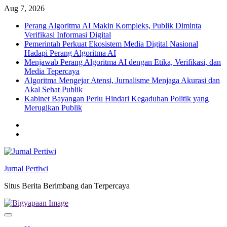
Skip
Aug 7, 2026
to
Perang Algoritma AI Makin Kompleks, Publik Diminta
content
Verifikasi Informasi Digital
Pemerintah Perkuat Ekosistem Media Digital Nasional
Hadapi Perang Algoritma AI
Menjawab Perang Algoritma AI dengan Etika, Verifikasi, dan
Media Tepercaya
Algoritma Mengejar Atensi, Jurnalisme Menjaga Akurasi dan
Akal Sehat Publik
Kabinet Bayangan Perlu Hindari Kegaduhan Politik yang
Merugikan Publik
Twitter
facebook
Jurnal Pertiwi
Situs Berita Berimbang dan Terpercaya