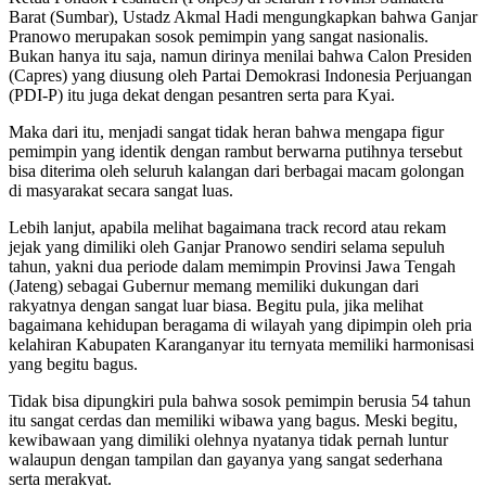
Barat (Sumbar), Ustadz Akmal Hadi mengungkapkan bahwa Ganjar
Pranowo merupakan sosok pemimpin yang sangat nasionalis.
Bukan hanya itu saja, namun dirinya menilai bahwa Calon Presiden
(Capres) yang diusung oleh Partai Demokrasi Indonesia Perjuangan
(PDI-P) itu juga dekat dengan pesantren serta para Kyai.
Maka dari itu, menjadi sangat tidak heran bahwa mengapa figur
pemimpin yang identik dengan rambut berwarna putihnya tersebut
bisa diterima oleh seluruh kalangan dari berbagai macam golongan
di masyarakat secara sangat luas.
Lebih lanjut, apabila melihat bagaimana track record atau rekam
jejak yang dimiliki oleh Ganjar Pranowo sendiri selama sepuluh
tahun, yakni dua periode dalam memimpin Provinsi Jawa Tengah
(Jateng) sebagai Gubernur memang memiliki dukungan dari
rakyatnya dengan sangat luar biasa. Begitu pula, jika melihat
bagaimana kehidupan beragama di wilayah yang dipimpin oleh pria
kelahiran Kabupaten Karanganyar itu ternyata memiliki harmonisasi
yang begitu bagus.
Tidak bisa dipungkiri pula bahwa sosok pemimpin berusia 54 tahun
itu sangat cerdas dan memiliki wibawa yang bagus. Meski begitu,
kewibawaan yang dimiliki olehnya nyatanya tidak pernah luntur
walaupun dengan tampilan dan gayanya yang sangat sederhana
serta merakyat.