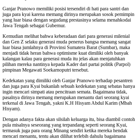
Ganjar Pranowo memiliki posisi tersendiri di hati para santri dan
juga para kyai karena memang dirinya merupakan sosok pemimpin
yang luar biasa dengan segudang prestasinya selama menahkodai
Jawa Tengah sebagai Gubernur.
Kemudian melihat bahwa keberadaan dari para generasi milenial
dan Gen Z selaku generasi muda penerus bangsa memang sangat
luar biasa jumlahnya di Provinsi Sumatera Barat (Sumbar), maka
menjadi tidak heran bahwa optimisme kuat dimiliki oleh banyak
kalangan kalau para generasi muda itu jelas akan menjatuhkan
pilihan mereka nantinya kepada Kader dari partai politik (Parpol)
pimpinan Megawati Soekarnoputri tersebut.
Kedekatan yang dimiliki oleh Ganjar Pranowo terhadap pesantren
dan juga para Kyai bukanlah sebuah kedekatan yang sebatas hanya
ingin mencari simpati atau pencitraan semata. Bagaimana tidak,
pasalnya dirinya memang merupakan menantu dari seorang kyai
terkenal di Jawa Tengah, yakni K.H Hisyam Abdul Karim (Mbah
Hisyam).
Dengan adanya fakta akan silsilah keluarga itu, bisa diambil contoh
pula misalnya seseorang yang terpandang seperti seorang Kyai,
termasuk juga para orang Minang sendiri ketika mereka hendak
mencari menantu, tentu akan dilihat terlebih dahulu bagaimana