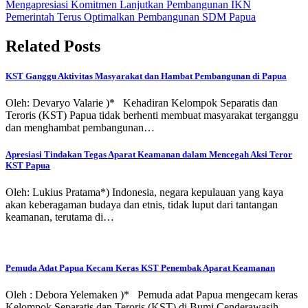
Post
Mengapresiasi Komitmen Lanjutkan Pembangunan IKN
Pemerintah Terus Optimalkan Pembangunan SDM Papua
navigation
Related Posts
KST Ganggu Aktivitas Masyarakat dan Hambat Pembangunan di Papua
Oleh: Devaryo Valarie )* Kehadiran Kelompok Separatis dan
Teroris (KST) Papua tidak berhenti membuat masyarakat terganggu
dan menghambat pembangunan…
Apresiasi Tindakan Tegas Aparat Keamanan dalam Mencegah Aksi Teror
KST Papua
Oleh: Lukius Pratama*) Indonesia, negara kepulauan yang kaya
akan keberagaman budaya dan etnis, tidak luput dari tantangan
keamanan, terutama di…
Pemuda Adat Papua Kecam Keras KST Penembak Aparat Keamanan
Oleh : Debora Yelemaken )* Pemuda adat Papua mengecam keras
Kelompok Separatis dan Teroris (KST) di Bumi Cenderawasih