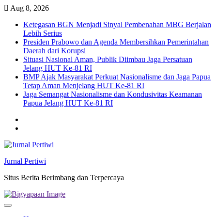
Skip
Aug 8, 2026
to
Ketegasan BGN Menjadi Sinyal Pembenahan MBG Berjalan
content
Lebih Serius
Presiden Prabowo dan Agenda Membersihkan Pemerintahan
Daerah dari Korupsi
Situasi Nasional Aman, Publik Diimbau Jaga Persatuan
Jelang HUT Ke-81 RI
BMP Ajak Masyarakat Perkuat Nasionalisme dan Jaga Papua
Tetap Aman Menjelang HUT Ke-81 RI
Jaga Semangat Nasionalisme dan Kondusivitas Keamanan
Papua Jelang HUT Ke-81 RI
Twitter
facebook
Jurnal Pertiwi
Situs Berita Berimbang dan Terpercaya