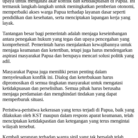
upaya untuk mengatasi akar konflik dan ketidakpuasan di Papua. Ini
termasuk langkah-langkah untuk meningkatkan pemberian otonomi,
memperbaiki akses warga Papua terhadap layanan dasar seperti
pendidikan dan kesehatan, serta menciptakan lapangan kerja yang
layak.
Tantangan besar bagi pemerintah adalah menjaga keseimbangan
antara penegakan hukum yang tegas dan upaya pencegahan yang
komprehensif. Pemerintah harus menjalankan kewajibannya untuk
menjaga keamanan dan ketertiban, tetapi juga harus mendengarkan
aspirasi masyarakat Papua dan berupaya mencari solusi politik yang
adil.
Masyarakat Papua juga memiliki peran penting dalam
menyelesaikan konflik ini. Dialog dan keterbukaan harus
dipromosikan di semua tingkatan masyarakat untuk mengatasi
ketidakpuasan dan perselisihan. Semua pihak harus berusaha
menjaga perdamaian dan menghindari tindakan yang dapat
memperburuk situasi.
Peristiwa-peristiwa kekerasan yang terus terjadi di Papua, baik yang
dilakukan oleh KST maupun dalam respons aparat keamanan, telah
menciptakan ketidakpastian dan ketegangan yang terus mengintai
wilayah tersebut.
Kembali serangan terhadap warga sipil yang tak bersalah telah