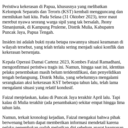
Peristiwa kekerasan di Papua, khususnya yang melibatkan
Kelompok Separatis dan Teroris (KST) kembali mengguncang dan
memilukan hati kita. Pada Selasa (31 Oktober 2023), teror maut
merebut nyawa seorang warga sipil yang tak bersalah, Jhony
Simanjuntak, di Kampung Pruleme, Distrik Mulia, Kabupaten
Puncak Jaya, Papua Tengah.
Insiden ini adalah bukti nyata betapa rawannya situasi keamanan di
wilayah tersebut, yang telah terlalu sering menjadi saksi konflik dan
kekerasan bersenjata.
Kepala Operasi Damai Cartenz 2023, Kombes Faizal Ramadhani,
mengonfirmasi peristiwa tragis ini. Namun, hingga saat ini, identitas
pelaku penembakan masih belum teridentifikasi, dan penyelidikan
tengah berlangsung. Distrik Mulia, yang sebelumnya mengalami
serangkaian aksi kekerasan KST beberapa tahun lalu, telah lama
mengalami situasi yang relatif kondusif.
Faizal menjelaskan, kalau di Puncak Jaya terakhir April lalu. Tapi
kalau di Mulia terakhir (ada penambakan) sekitar empat hingga lima
tahun lalu.
Namun, terkait kronologi kejadian, Faizal mengakui bahwa pihak
berwenang belum dapat memberikan informasi mendetail karena
pelaku penembakan sudah melarikan diri sebelum aparat keamanan