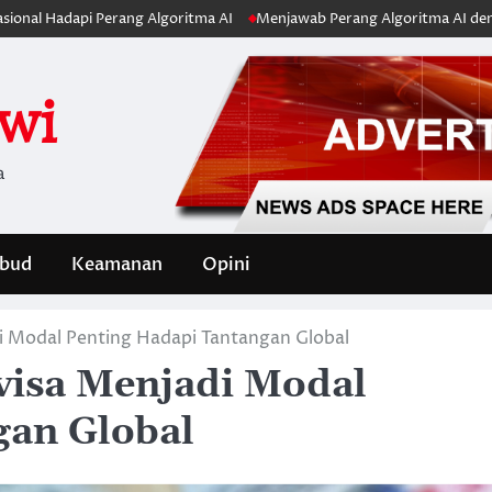
 Perang Algoritma AI
Menjawab Perang Algoritma AI dengan Etika, Ver
iwi
a
bud
Keamanan
Opini
 Modal Penting Hadapi Tantangan Global
isa Menjadi Modal
gan Global