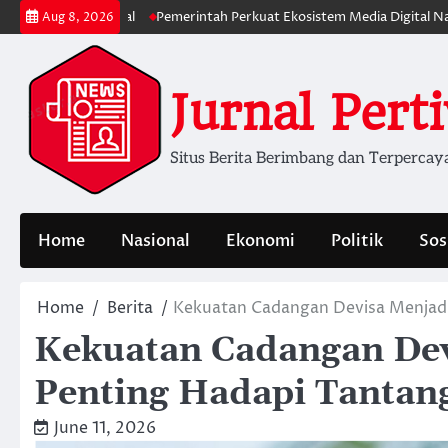
Skip
i Digital
Pemerintah Perkuat Ekosistem Media Digital Nasional Hadapi
Aug 8, 2026
to
content
Jurnal Pert
Situs Berita Berimbang dan Terpercay
Home
Nasional
Ekonomi
Politik
Sos
Home
Berita
Kekuatan Cadangan Devisa Menjadi
Kekuatan Cadangan Dev
Penting Hadapi Tantan
June 11, 2026