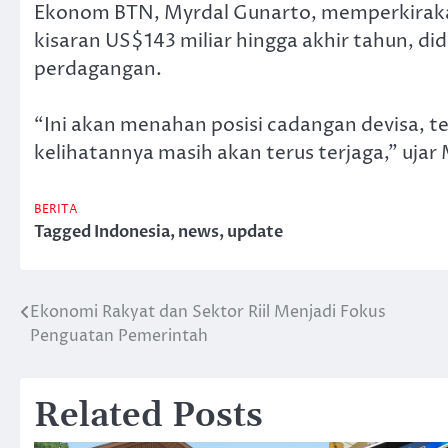
Ekonom BTN, Myrdal Gunarto, memperkiraka
kisaran US$143 miliar hingga akhir tahun, di
perdagangan.
“Ini akan menahan posisi cadangan devisa, ter
kelihatannya masih akan terus terjaga,” ujar 
BERITA
Tagged
Indonesia
,
news
,
update
Ekonomi Rakyat dan Sektor Riil Menjadi Fokus
Post
Penguatan Pemerintah
navigation
Related Posts