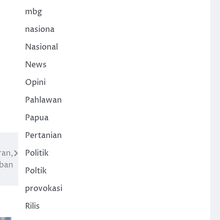
mbg
nasiona
Nasional
News
Opini
Pahlawan
Papua
Pertanian
ran,
Politik
rban
Poltik
provokasi
Rilis