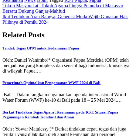
Keamanan
News
Opini
Tagged
KST Papua
,
Papua
Post
Tokoh Masyarakat, Tokoh Agama hingga Pemuda di Makassar
Bersatu Dukung Ganjar-Mahfud
navigation
Ikut Tentukan Arah Bangsa, Generasi Muda Wajib Gunakan Hak
Pilihnya di Pemilu 2024
Related Posts
Tindak Tegas OPM untuk Kedamaian Papua
Oleh: Daniel Wanimbo)* Organisasi Papua Merdeka (OPM) telah
menjadi isu yang kompleks dan sensitif bagi Indonesia, khususnya
di wilayah Papua.…
Pemerintah Optimalkan Pengamanan WWF 2024 di Bali
Bali – Dalam rangka mengamankan agenda internasional World
Water Forum (WWF) ke-10 di Bali pada 18 – 25 Mei 2024,…
Berkat Tindakan Tegas Aparat Keamanan pada KST, Situasi Papua
Pegunungan Kembali Kondusif dan Aman
Oleh : Yowar Matulessy )* Berkat tindakan cepat, tegas dan juga
terukur yang dilakukan oleh aparat keamanan dari personel