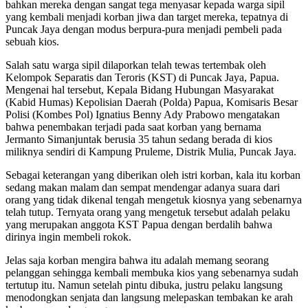
bahkan mereka dengan sangat tega menyasar kepada warga sipil
yang kembali menjadi korban jiwa dan target mereka, tepatnya di
Puncak Jaya dengan modus berpura-pura menjadi pembeli pada
sebuah kios.
Salah satu warga sipil dilaporkan telah tewas tertembak oleh
Kelompok Separatis dan Teroris (KST) di Puncak Jaya, Papua.
Mengenai hal tersebut, Kepala Bidang Hubungan Masyarakat
(Kabid Humas) Kepolisian Daerah (Polda) Papua, Komisaris Besar
Polisi (Kombes Pol) Ignatius Benny Ady Prabowo mengatakan
bahwa penembakan terjadi pada saat korban yang bernama
Jermanto Simanjuntak berusia 35 tahun sedang berada di kios
miliknya sendiri di Kampung Pruleme, Distrik Mulia, Puncak Jaya.
Sebagai keterangan yang diberikan oleh istri korban, kala itu korban
sedang makan malam dan sempat mendengar adanya suara dari
orang yang tidak dikenal tengah mengetuk kiosnya yang sebenarnya
telah tutup. Ternyata orang yang mengetuk tersebut adalah pelaku
yang merupakan anggota KST Papua dengan berdalih bahwa
dirinya ingin membeli rokok.
Jelas saja korban mengira bahwa itu adalah memang seorang
pelanggan sehingga kembali membuka kios yang sebenarnya sudah
tertutup itu. Namun setelah pintu dibuka, justru pelaku langsung
menodongkan senjata dan langsung melepaskan tembakan ke arah