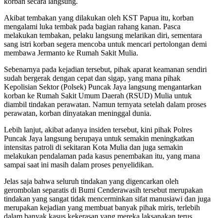
korban secara langsung.
Akibat tembakan yang dilakukan oleh KST Papua itu, korban
mengalami luka tembak pada bagian rahang kanan. Pasca
melakukan tembakan, pelaku langsung melarikan diri, sementara
sang istri korban segera mencoba untuk mencari pertolongan demi
membawa Jermanto ke Rumah Sakit Mulia.
Sebenarnya pada kejadian tersebut, pihak aparat keamanan sendiri
sudah bergerak dengan cepat dan sigap, yang mana pihak
Kepolisian Sektor (Polsek) Puncak Jaya langsung mengantarkan
korban ke Rumah Sakit Umum Daerah (RSUD) Mulia untuk
diambil tindakan perawatan. Namun ternyata setelah dalam proses
perawatan, korban dinyatakan meninggal dunia.
Lebih lanjut, akibat adanya insiden tersebut, kini pihak Polres
Puncak Jaya langsung berupaya untuk semakin meningkatkan
intensitas patroli di sekitaran Kota Mulia dan juga semakin
melakukan pendalaman pada kasus penembakan itu, yang mana
sampai saat ini masih dalam proses penyelidikan.
Jelas saja bahwa seluruh tindakan yang digencarkan oleh
gerombolan separatis di Bumi Cenderawasih tersebut merupakan
tindakan yang sangat tidak mencerminkan sifat manusiawi dan juga
merupakan kejadian yang membuat banyak pihak miris, terlebih
dalam banyak kasus kekerasan yang mereka laksanakan terus