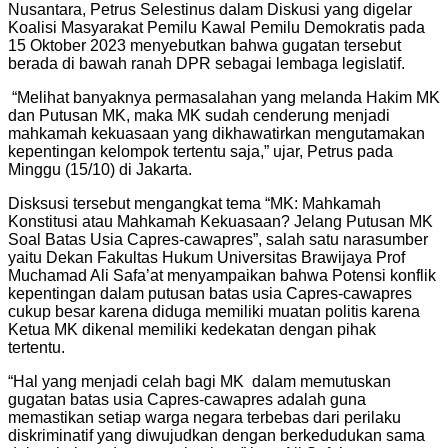
Nusantara, Petrus Selestinus dalam Diskusi yang digelar
Koalisi Masyarakat Pemilu Kawal Pemilu Demokratis pada
15 Oktober 2023 menyebutkan bahwa gugatan tersebut
berada di bawah ranah DPR sebagai lembaga legislatif.
“Melihat banyaknya permasalahan yang melanda Hakim MK
dan Putusan MK, maka MK sudah cenderung menjadi
mahkamah kekuasaan yang dikhawatirkan mengutamakan
kepentingan kelompok tertentu saja,” ujar, Petrus pada
Minggu (15/10) di Jakarta.
Disksusi tersebut mengangkat tema “MK: Mahkamah
Konstitusi atau Mahkamah Kekuasaan? Jelang Putusan MK
Soal Batas Usia Capres-cawapres”, salah satu narasumber
yaitu Dekan Fakultas Hukum Universitas Brawijaya Prof
Muchamad Ali Safa’at menyampaikan bahwa Potensi konflik
kepentingan dalam putusan batas usia Capres-cawapres
cukup besar karena diduga memiliki muatan politis karena
Ketua MK dikenal memiliki kedekatan dengan pihak
tertentu.
“Hal yang menjadi celah bagi MK dalam memutuskan
gugatan batas usia Capres-cawapres adalah guna
memastikan setiap warga negara terbebas dari perilaku
diskriminatif yang diwujudkan dengan berkedudukan sama