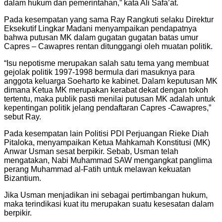
dalam hukum dan pemerintahan,” kata Ali Safa’at.
Pada kesempatan yang sama Ray Rangkuti selaku Direktur
Eksekutif Lingkar Madani menyampaikan pendapatnya
bahwa putusan MK dalam gugatan gugatan batas umur
Capres – Cawapres rentan ditunggangi oleh muatan politik.
“Isu nepotisme merupakan salah satu tema yang membuat
gejolak politik 1997-1998 bermula dari masuknya para
anggota keluarga Soeharto ke kabinet. Dalam keputusan MK
dimana Ketua MK merupakan kerabat dekat dengan tokoh
tertentu, maka publik pasti menilai putusan MK adalah untuk
kepentingan politik jelang pendaftaran Capres -Cawapres,”
sebut Ray.
Pada kesempatan lain Politisi PDI Perjuangan Rieke Diah
Pitaloka, menyampaikan Ketua Mahkamah Konstitusi (MK)
Anwar Usman sesat berpikir. Sebab, Usman telah
mengatakan, Nabi Muhammad SAW mengangkat panglima
perang Muhammad al-Fatih untuk melawan kekuatan
Bizantium.
Jika Usman menjadikan ini sebagai pertimbangan hukum,
maka terindikasi kuat itu merupakan suatu kesesatan dalam
berpikir.