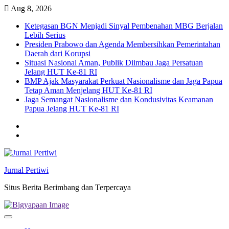
Skip
Aug 8, 2026
to
Ketegasan BGN Menjadi Sinyal Pembenahan MBG Berjalan
content
Lebih Serius
Presiden Prabowo dan Agenda Membersihkan Pemerintahan
Daerah dari Korupsi
Situasi Nasional Aman, Publik Diimbau Jaga Persatuan
Jelang HUT Ke-81 RI
BMP Ajak Masyarakat Perkuat Nasionalisme dan Jaga Papua
Tetap Aman Menjelang HUT Ke-81 RI
Jaga Semangat Nasionalisme dan Kondusivitas Keamanan
Papua Jelang HUT Ke-81 RI
Twitter
facebook
Jurnal Pertiwi
Situs Berita Berimbang dan Terpercaya