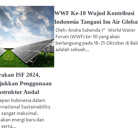
WWF Ke-10 Wujud Kontribusi
Indonesia Tangani Isu Air Globa
Oleh: Andra Suhenda )* World Water
Forum (WWF) ke-10 yang akan
berlangsung pada 18-25 Oktober di Bali
adalah sebuah…
rakan ISF 2024,
njukkan Penggunaan
struktur Andal
apan Indonesia dalam
national Sustainability
4 sangat maksimal,
kan energi baru dan
) serta…