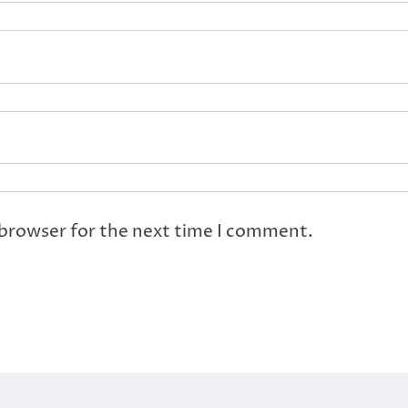
 browser for the next time I comment.
ht © 2026
Jurnal Pertiwi
| Ace News by
Ascendoor
| Powered by
Wo