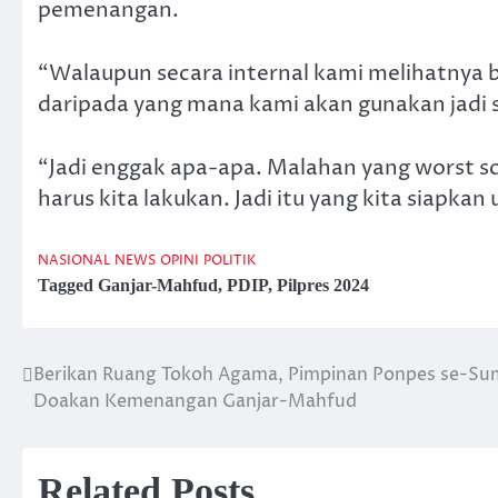
pemenangan.
“Walaupun secara internal kami melihatnya ber
daripada yang mana kami akan gunakan jadi s
“Jadi enggak apa-apa. Malahan yang worst sce
harus kita lakukan. Jadi itu yang kita siapkan 
NASIONAL
NEWS
OPINI
POLITIK
Tagged
Ganjar-Mahfud
,
PDIP
,
Pilpres 2024
Berikan Ruang Tokoh Agama, Pimpinan Ponpes se-Su
Post
Doakan Kemenangan Ganjar-Mahfud
navigation
Related Posts