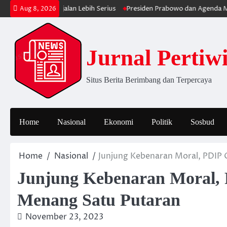
Skip
n MBG Berjalan Lebih Serius
Presiden Prabowo dan Agenda Membersi
Aug 8, 2026
to
content
Jurnal Pertiw
Situs Berita Berimbang dan Terpercaya
Home
Nasional
Ekonomi
Politik
Sosbud
Home
Nasional
Junjung Kebenaran Moral, PDIP
Junjung Kebenaran Moral,
Menang Satu Putaran
November 23, 2023