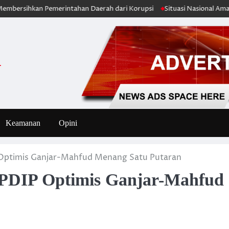
hkan Pemerintahan Daerah dari Korupsi
Situasi Nasional Aman, Publi
i
Keamanan
Opini
 Optimis Ganjar-Mahfud Menang Satu Putaran
 PDIP Optimis Ganjar-Mahfud