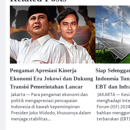
Pengamat Apresiasi Kinerja
Siap Selengga
Ekonomi Era Jokowi dan Dukung
Indonesia Tu
Transisi Pemerintahan Lancar
EBT dan Infra
Jakarta — Para pengamat ekonomi dan
JAKARTA — Kesi
politik mengapresiasi pencapaian
menghadapi Inter
Indonesia di bawah kepemimpinan
Forum (ISF) 202
Presiden Joko Widodo, khususnya dalam
bahkan mengguna
menjaga stabilitas…
terbarukan (EBT